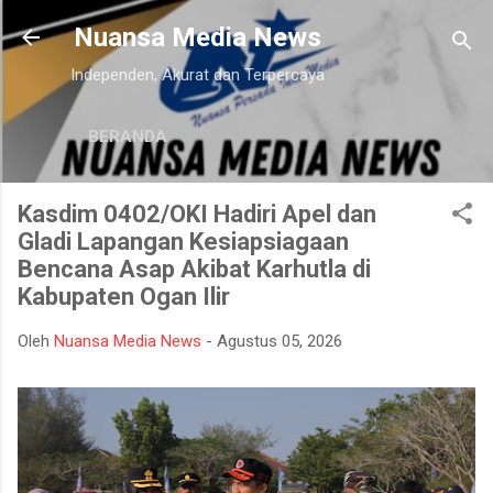
Langsung ke konten utama
Nuansa Media News
Independen, Akurat dan Terpercaya
BERANDA
Kasdim 0402/OKI Hadiri Apel dan
Gladi Lapangan Kesiapsiagaan
Bencana Asap Akibat Karhutla di
Kabupaten Ogan Ilir
Oleh
Nuansa Media News
-
Agustus 05, 2026