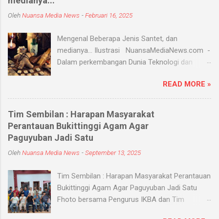
medianya...
Oleh
Nuansa Media News
-
Februari 16, 2025
Mengenal Beberapa Jenis Santet, dan
medianya... Ilustrasi NuansaMediaNews.com -
Dalam perkembangan Dunia Teknologi dan
Modern, Santet merupakan ilmu supranatural
READ MORE »
yang hingga saat ini masih ada dan berkembang
di masyarakat. Menurut Kamus Besar Bahasa
Indonesia (KBBI) santet berarti sihir, menyihir.
Tim Sembilan : Harapan Masyarakat
Ilmu Santet merupakan aliran ilmu hitam yang
Perantauan Bukittinggi Agam Agar
digunakan untuk mengendalikan alam seperti
Paguyuban Jadi Satu
objek atau kejadian dengan kekuatan
Oleh
Nuansa Media News
-
September 13, 2025
supranatural dari paranormal. Biasanya, santet
melibatkan jin dan kaum sebangsanya untuk
Tim Sembilan : Harapan Masyarakat Perantauan
membahayakan orang lain. Banyak medium
Bukittinggi Agam Agar Paguyuban Jadi Satu
yang digunakan oleh paranormal untuk
Fhoto bersama Pengurus IKBA dan Tim
menyantet seseorang, diantaranya boneka,
Sembilan Pekanbaru - Nuansamedianews -
dupa, kembang, paku, rambut dan masih banyak