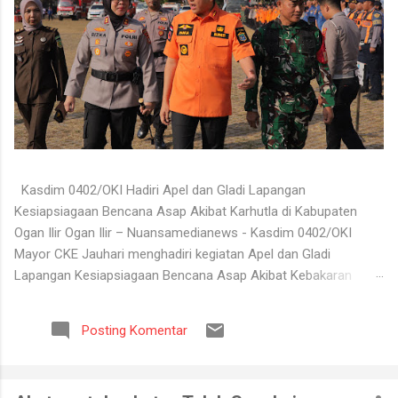
Kasdim 0402/OKI Hadiri Apel dan Gladi Lapangan
Kesiapsiagaan Bencana Asap Akibat Karhutla di Kabupaten
Ogan Ilir Ogan Ilir – Nuansamedianews - Kasdim 0402/OKI
Mayor CKE Jauhari menghadiri kegiatan Apel dan Gladi
Lapangan Kesiapsiagaan Bencana Asap Akibat Kebakaran
Hutan dan Lahan (Karhutla) Kabupaten Ogan Ilir Tahun 2026
yang digelar di Lapangan Upacara Komplek Perkantoran
Posting Komentar
Terpadu (KPT) Tanjung Senai, Kabupaten Ogan Ilir, Selasa
(4/8/2026). Kegiatan tersebut dilaksanakan sebagai bentuk
kesiapan seluruh unsur terkait dalam menghadapi potensi