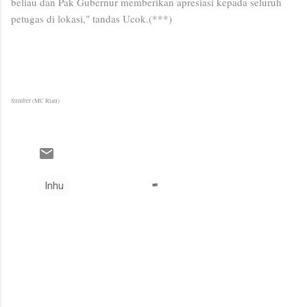
beliau dan Pak Gubernur memberikan apresiasi kepada seluruh
petugas di lokasi," tandas Ucok.(***)
Sumber (MC Riau)
Inhu
K
o
m
e
n