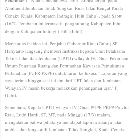
Pekanbaru
- Nuansamedianews .com Abrasi terjadi pada
Abutment Jembatan Teluk Sungkai, Ruas Jalan Rengat Kuala
Cenaku Kuala, Kabupaten Indragiri Hulu (Inhu) , pada Sabtu
(16/3). Jembatan ini termasuk penghubung Kabupaten Inhu
dengan Kabupaten Indragiri Hilir (Inhil).
Merespons insiden ini, Penjabat Gubernur Riau (Gubri) SF
Hariyanto langsung memberi Instruksi kepada Uniit Pelaksana
Teknis Jalan dan Jembatan (UPTJJ) wilayah IV, Dinas Pekerjaan
Umum Penataan Ruang dan Perumahan Kawasan Pemukiman
Pertanahan (PUPR-PKPP) untuk turun ke lokasi. "Laporan yang
saya terima hingga saat ini tim dari UPT Jalan dan Jembatan
Wilayah IV masih bekerja melakukan penanganan ujar," Pj
Gubri.
Sementara, Kepala UPTJJ wilayah IV Dinas PUPR PKPP Provinsi
Riau, Ludfi Hardi, ST, MT, pada Minggu (17/3) malam,
mengatakan bahwa pihaknya mendapat laporan adanya jalan
amblas dan longsor di Jembatan Teluk Sungkai, Kuala Cenaku.