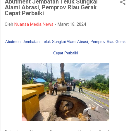
Abutment Jembatan Teluk Sungkai
bencana asap akibat kebakaran hutan dan lahan yang kerap
Alami Abrasi, Pemprov Riau Gerak
terjadi pada musim kemarau. Apel dan gladi lapangan diikuti
Cepat Perbaiki
oleh unsur TNI, Polri, BPBD, Manggala Agni, Dinas Pemadam
Kebakaran, instansi pemerintah daerah, relawan, serta berbagai
Oleh
Nuansa Media News
-
Maret 18, 2024
elemen masyarakat. Melalui kegiatan ini, seluruh peserta
mendapatkan gambaran mengenai mekanisme penanganan
Abutment Jembatan
Teluk Sungkai Alami Abrasi, Pemprov Riau Gerak
Karhutla, mulai dari koordinasi antarinstansi, pengerahan
personel dan peralatan, hingga simulasi pe...
Cepat Perbaiki