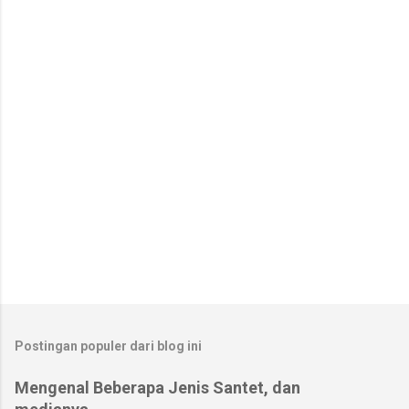
t
a
r
Postingan populer dari blog ini
Mengenal Beberapa Jenis Santet, dan