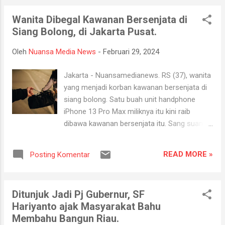
“Waspada potensi hujan intensitas sedang-
Wanita Dibegal Kawanan Bersenjata di
lebat dapat disertai petir/kilat dan angin
Siang Bolong, di Jakarta Pusat.
kencang pada siang-sore hari di Tanah Datar,
Padang Panjang, Padang Pariaman, Pesisir
Oleh
Nuansa Media News
-
Februari 29, 2024
Selatan, Solok Selatan, dan sekitarnya,” tulis
peringatan dini BMKG. Memasuki malam hari,
Jakarta - Nuansamedianews. RS (37), wanita
Sumbar hujan di Bukittinggi, Lubuk Basung,
yang menjadi korban kawanan bersenjata di
Padang, Padang Panjang, Pariaman, Parit
siang bolong. Satu buah unit handphone
Malintang, Simpang Empat dan Tua Pejat.
iPhone 13 Pro Max miliknya itu kini raib
Sedangkan pada dini hari, Sumbar masih
dibawa kawanan bersenjata itu. Sang suami,
akan berawan hingga cerah berawan.
Luhut (42) lalu menceritakan kronologi
Sementara itu, suhu udara Sumbar hari ini
kejadian yang menimpa istrinya itu. Ia
rata-rata mencapai 18-29 derajat celsius dan
READ MORE »
Posting Komentar
menyebut sang istri mengalami pembegalan
kelembapan udara 70-100 persen. (Lina)
saat sedang menunggu ojek online (ojol)
Sumber (Info Sumbar)
yang akan mengantarnya kuliah. "Jadi istri
Ditunjuk Jadi Pj Gubernur, SF
saya baru turun dari TransJakarta BKN-
Hariyanto ajak Masyarakat Bahu
Tanjung Priok. Nah, dia berhenti di halte
Membahu Bangun Riau.
Cempaka Putih. Ga jauh dari halte, dia pesen