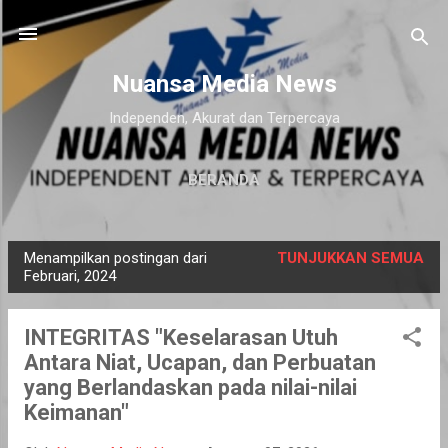
Langsung ke konten utama
Nuansa Media News
Independen, Akurat dan Terpercaya
BERANDA
Menampilkan postingan dari
TUNJUKKAN SEMUA
P
Februari, 2024
o
s
INTEGRITAS "Keselarasan Utuh
t
Antara Niat, Ucapan, dan Perbuatan
i
yang Berlandaskan pada nilai-nilai
n
Keimanan"
g