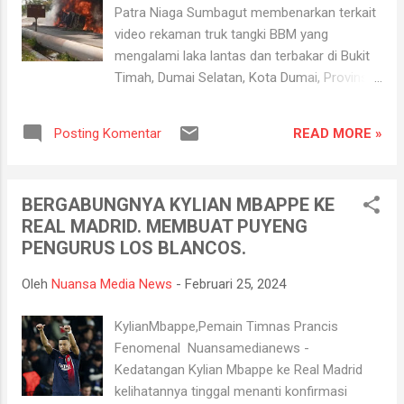
Kaharudin Nasution dan Universitas Tabrani
Patra Niaga Sumbagut membenarkan terkait
Rab. “Program ini merupakan solusi tepat
video rekaman truk tangki BBM yang
bagi mahasiswa yang memiliki KTP
mengalami laka lantas dan terbakar di Bukit
kabupaten/kota di Riau dan tidak perlu lagi
Timah, Dumai Selatan, Kota Dumai, Provinsi
balik ke kampung halamannya untuk
Riau, Minggu (25/2/2024). Area Manager
membayar pajak kendaraan,” katanya. Lebih
Communication Relation & CSR Pertamina
lanjut dikatakannya, bahwa program ini
READ MORE »
Posting Komentar
Patra Niaga Regional Sumbagut, Susanto
bertujuan untuk memudahkan mahasiswa
August Satria mengatakan terjadi laka lantas
dan warga dalam membayar pajak kendaraan
yang mengakibatkan mobil tanki BBM
tanpa harus...
BERGABUNGNYA KYLIAN MBAPPE KE
terbakar di ruas jalan Gatot Subroto,
REAL MADRID. MEMBUAT PUYENG
Kecamatan Dumai Selatan, insiden terjadi
PENGURUS LOS BLANCOS.
pada pukul 11.00 WIB. Satria merinci truk
tangki yang mengangkut BBM bernomor
Oleh
Nuansa Media News
-
Februari 25, 2024
polisi (nopol) B 9606 TEJ, mengangkut BBM
jenis Pertalite 16 KL dan Biosolar 8 KL,
KylianMbappe,Pemain Timnas Prancis
terperosok menghindari Truk CPO dari arah
Fenomenal Nuansamedianews -
berlawanan yang keluar dari jalur
Kedatangan Kylian Mbappe ke Real Madrid
seharusnya. "Tidak ada korban jiwa dari laka
kelihatannya tinggal menanti konfirmasi
lantas ini. ?Api telah berhasil dipadamkan