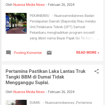
berenang akhirnya korban tenggelam. “Saksi
Oleh
Nuansa Media News
-
Februari 26, 2024
yang merupakan pemancing melihat korban
dikejar oleh beberapa orang, kemudian terjun
PEKANBARU - Nuansamedianews Badan
ke sungai dari jembatan,” katanya. Lebih
Pendapatan Daerah (Bapenda) Riau melalui
lanjut dikatakannya, saat terjatuh ke sungai,
Unit Pelaksana Teknik (UPT) Samsat
korban sempat berusaha berenang ke tepi
Pekanbaru menghadirkan program inovatif
dan meminta tolong. Namun, tidak berapa
yang diberi nama Bayar Pajak Go To Kampus.
lama, korban hilang tenggelam dan tidak
Program ini bertujuan untuk memudahkan
terlihat lagi. “Jadi korban ini sempat meminta
mahasiswa dan warga sekitar untuk
tolong dan mencoba berenang, tapi baru
READ MORE »
Posting Komentar
membayar pajak kendaraan bermotor (PKB)
akan ditolong korban sudah tenggelam dan
tanpa harus antre lama. Kepala Bapenda Riau
hila...
Evarevita melalui Kabid Pajak Daerah
Pertamina Pastikan Laka Lantas Truk
Muhammad Sayoga mengatakan, hingga
Tangki BBM di Dumai Tidak
saat ini program Bayar Pajak Go To Kampus
Mengganggu Suplai.
sudah diterapkan di Kampus Universitas
Muhammadiyah Riau (Umri) Jalan Tuanku
Oleh
Nuansa Media News
-
Februari 26, 2024
Tambusai, Universitas Riau Jalan Pattimura,
Universitas Islam Riau (UIR) di Jalan
DUMAI - Nuansamedianews ,Pertamina