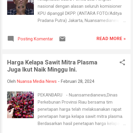
yang telah mempercayainya untuk memimpin
nasional dengan alasan seluruh komisioner
Riau sampai dengan dilantiknya Gubernur
KPU dipanggil DKPP. (ANTARA FOTO/Aditya
Riau definitif tahun mendatang. Menurutnya,
Pradana Putra) Jakarta, Nuansamedianews-
amanah ini merupakan tanggung jawab yang
Pleno rekapitulasi perolehan suara Pemilu
besar dan akan menjadi motivasi untuk
2024 di tingkat nasional ditunda (diskors)
bersama stakeholder terkait dalam
READ MORE »
Posting Komentar
pada hari pertama, Rabu (28/7). Mulanya,
membangun Riau dan mensejahterakan
Ketua KPU Hasyim Asy'ari mengatakan pada
masyarak...
hari ini akan digelar rapat pleno terbuka
Harga Kelapa Sawit Mitra Plasma
rekapitulasi nasional hasil penghitungan
Juga Ikut Naik Minggu Ini.
suara PPLN. "Untuk kesempatan rapat pleno
terbuka rekapitulasi nasional hasil
Oleh
Nuansa Media News
-
Februari 28, 2024
penghitungan suara itu akan kita mulai dari
PPLN, pemilu di luar negeri, karena yang
PEKANBARU - Nuansamedianews,Dinas
sudah relatif siap. Dari 128 PPLN, sudah hadir
Perkebunan Provinsi Riau bersama tim
120," kata Hasyim di Kantor KPU, Jakarta.
penetapan harga telah melaksanakan rapat
Namun, Hasyim menyatakan pada hari ini
penetapan harga kelapa sawit mitra plasma.
juga dirinya dan semua komisioner KPU
Berdasarkan hasil penetapan harga kelapa
harus diperiksa oleh DKPP. Pemeriksaan itu
sawit periode 28 Februari sampai 5 Maret