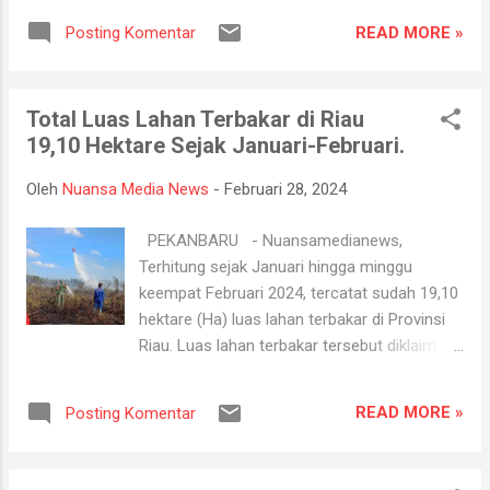
terkait dugaan pelanggaran kode etik atas
2024 telah menggunakan tabel rendemen
kebocoran data Pemilu. Dia pun langsung
READ MORE »
Posting Komentar
harga baru hasil kajian dari PPKS Medan yang
menskors rapat pleno, meskipun baru saja
disepakati oleh Tim. Kepala Dinas
membukanya. "Perlu kami sampaikan bah...
Perkebunan Riau, Syahrial Abdi mengatakan,
Total Luas Lahan Terbakar di Riau
untuk kenaikan harga tertinggi berada
19,10 Hektare Sejak Januari-Februari.
dikelompok umur 9 tahun sebesar Rp
51,94/Kg atau mencapai 1,94% dari harga
Oleh
Nuansa Media News
-
Februari 28, 2024
minggu lalu. Sehingga harga pembelian TBS
petani untuk periode satu minggu kedepan
PEKANBARU - Nuansamedianews,
naik menjadi Rp 2.733,19/Kg dan berlaku
Terhitung sejak Januari hingga minggu
untuk periode satu minggu kedepan. “Untuk
keempat Februari 2024, tercatat sudah 19,10
harga cangkang berlaku untuk satu bulan
hektare (Ha) luas lahan terbakar di Provinsi
kedepan dengan harga sebesar Rp 16.82/Kg.
Riau. Luas lahan terbakar tersebut diklaim
Pada periode ini indeks K yang dipakai adalah
jauh menurun jika dibandingkan periode yang
indeks K untuk 1 bulan kedepan yaitu 90,63%,
sama pada tahun 2023. Hal itu karena tahun
harga penjualan CPO minggu ini naik sebesar
READ MORE »
Posting Komentar
lalu Pemerintah Provinsi (Pemprov) Riau lebih
Rp 272,23 dan kernel minggu ini turun
awal menetapkan status siaga darurat
sebesar Rp 68,53 dari minggu lalu,” katanya.
kebakaran hutan dan lahan (Karhutla) Riau