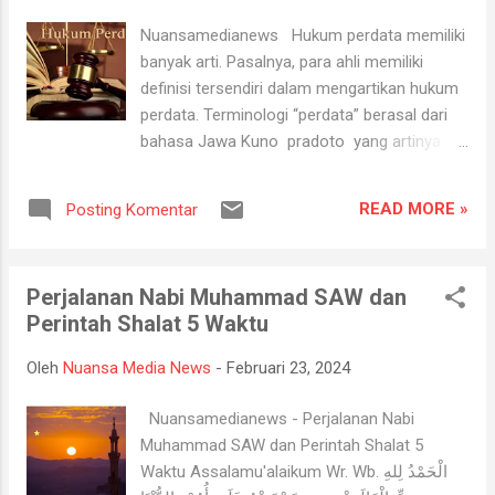
tempat tinggal atau sekolah asalnya. "Sudah
Nuansamedianews Hukum perdata memiliki
kita petakan, paling jauh dari tempat
banyak arti. Pasalnya, para ahli memiliki
tinggalnya atau sekolah asalnya itu 1 sampai
definisi tersendiri dalam mengartikan hukum
1,5 jam lah," katanya. Memang diakuinya,
perdata. Terminologi “perdata” berasal dari
tidak semua guru yang lulus PPPK tersebut
bahasa Jawa Kuno pradoto yang artinya
bertugas ditempat asalnya. Sebab untuk
bertengkar atau berselisih. Jika diartikan
penempatan tenaga pendidik disesuaikan
secara terminologis, hukum perdata berarti
dengan mata pelajaran yang dibutuhkan di
READ MORE »
Posting Komentar
hukum pertengkaran atau hukum
masing-masing sekolah. "Semua kembali ke
perselisihan (Djaja S. Meliala, 2014:1). Namun,
kebutuhan mata pelajaran nya," ujarn...
jika diartikan secara sederhana, hukum
Perjalanan Nabi Muhammad SAW dan
perdata adalah hukum yang mengatur
Perintah Shalat 5 Waktu
kepentingan orang dengan orang yang lain.
Kemudian, jika diartikan secara khusus
Oleh
Nuansa Media News
-
Februari 23, 2024
berdasarkan teori hukum, hukum perdata
memiliki banyak arti. Pasalnya, para ahli
Nuansamedianews - Perjalanan Nabi
memiliki definisi tersendiri dalam
Muhammad SAW dan Perintah Shalat 5
mengartikan hukum perdata. Berikut 10
Waktu Assalamu'alaikum Wr. Wb. الْحَمْدُ لِلهِ
pengertian hukum perdata menurut para