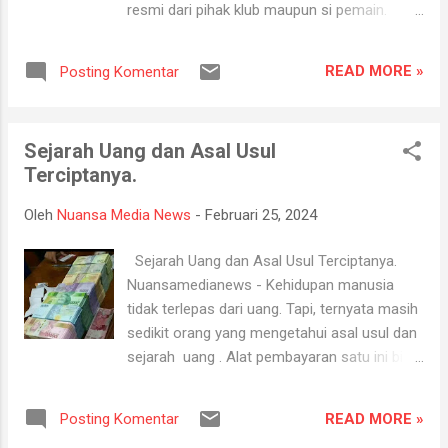
resmi dari pihak klub maupun si pemain.
dengan bantuan dari Tim Pemadam
Kalau tak ada aral, kapten timnas Prancis
Kebakaran Integrated Terminal Dumai, RU II
sudah bisa diperkenalkan Los Blancos
Dumai dibantu dengan Damkar setempat
READ MORE »
Posting Komentar
sebelum musim ini berakhir. Kylian Mbappe
sigap memadamkan api dan memitigasi
bisa langsung "bikin masalah" jika jadi gabung
insiden," katanya dikutip Senin (26/...
Real Madrid pada awal kedatangannya
Sejarah Uang dan Asal Usul
musim panas nanti. Namun, media berbasis
Terciptanya.
di Catalunya, Sport.es, menduga Mbappe
bakal membuat puyeng Real Madrid sebelum
Oleh
Nuansa Media News
-
Februari 25, 2024
dia menjalani debut. Setelah kompetisi 2023-
2024 berakhir, agenda padat menanti di
Sejarah Uang dan Asal Usul Terciptanya.
musim panas. Euro 2024 bergulir pada 14
Nuansamedianews - Kehidupan manusia
Juni-14 Juli di Jerman. Selanjutnya Olimpiade
tidak terlepas dari uang. Tapi, ternyata masih
2024 di Paris mempertandingkan cabor
sedikit orang yang mengetahui asal usul dan
sepak bola pria pada 24 Juli-9 Agustus.
sejarah uang . Alat pembayaran satu ini bisa
Mbappe berpeluang tampil secara konsekutif
memenuhi segala keperluan yang kita
pada dua turnamen akbar tersebut bersama
butuhkan. Zaman dahulu, sebelum
timnas Prancis. Baru saja finis sebagai
READ MORE »
Posting Komentar
kemunculan uang, nenek moyang kita
runner-up Piala Dunia 2022, Les Bleus melaju