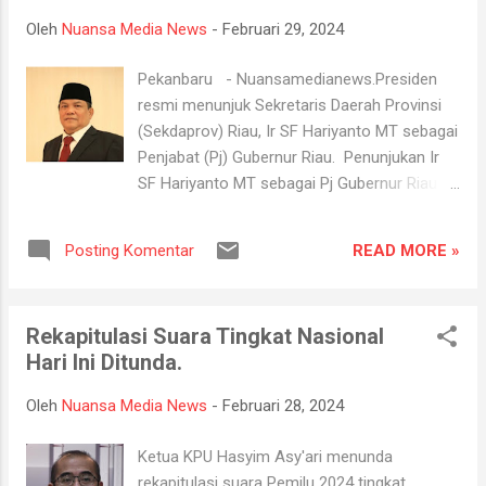
ojol buat ke kuliahnya, disitu pelaku dua
Oleh
Nuansa Media News
-
Februari 29, 2024
orang berhenti ambil HP istri saya," ucapnya
pada awak media, Kamis (29/2/2024). Luhut
Pekanbaru - Nuansamedianews.Presiden
menyebut ada dua orang pria berboncengan
resmi menunjuk Sekretaris Daerah Provinsi
menggunakan satu motor hitam matic yang
(Sekdaprov) Riau, Ir SF Hariyanto MT sebagai
menghampiri istrinya. Motor itu pun berhenti
Penjabat (Pj) Gubernur Riau. Penunjukan Ir
tepat dihadapan istrinya dengan pria yang
SF Hariyanto MT sebagai Pj Gubernur Riau
dibonceng mengeluarkan celurit sambil
pasca masa jabatan Gubernur Riau Edy Natar
berteriak pada korban untuk menyerahkan
Nasution berakhir pada 20 Februari 2024
handphonenya. "Kejadian itu kan begitu
READ MORE »
Posting Komentar
lalu. Saat dikonfirmasi Ia membenarkan jika
cepat, begitu dia berhenti langsung ...
telah ditunjuk sebagai Pj Gubernur Riau,
setelah menerima salinan Surat Keputusan
Rekapitulasi Suara Tingkat Nasional
(SK) Pj Gubernur Riau. "Alhamdulillah. SK (Pj
Hari Ini Ditunda.
Gubernur Riau) sudah saya terima. Pelantikan
hari Kamis pagi di Jakarta," kata SF
Oleh
Nuansa Media News
-
Februari 28, 2024
Hariyanto. Atas ditunjuk ia sebagai Pj
Gubernur Riau, SF Hariyanto mengucapkan
Ketua KPU Hasyim Asy'ari menunda
terima kasih kepada Presiden Joko Widodo
rekapitulasi suara Pemilu 2024 tingkat