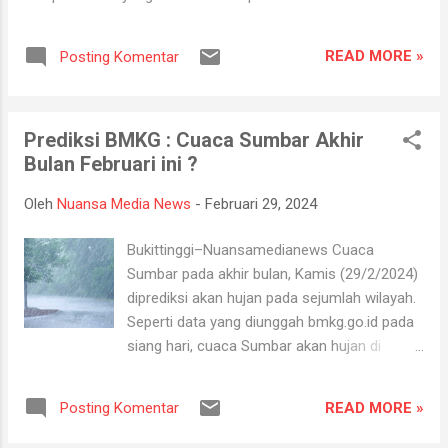
Hal ini merupakan cerminan dari akhlak mulia ( akhlaq al-
karimah ) di mana seseorang hidup secara konsisten di jalan
READ MORE »
Posting Komentar
Allah, menjunjung tinggi kejujuran, serta dapat dipercaya
dalam setiap perkataan dan tugas yang diemban. Untuk
menerima keadaan hidup itu tidaklah mudah. Banyak orang
Prediksi BMKG : Cuaca Sumbar Akhir
tidak bisa mempertahankan integritasnya karena tidak tahan
Bulan Februari ini ?
terhadap ujian kehidupan. Ketika berhadapan dengan godaan
bertekuk lutut merelakan integritasnya hancur. Padahal telah
Oleh
Nuansa Media News
-
Februari 29, 2024
dipertahankan sekian lama, dan banyak orang menilainya
sebagai orang bersih atau baik. Seorang muslim, iman
Bukittinggi–Nuansamedianews Cuaca
merupakan landasan penting dalam menjalankan kehidupan.
Sumbar pada akhir bulan, Kamis (29/2/2024)
Orang beriman selalu bisa menghadapi semua keadaan,
diprediksi akan hujan pada sejumlah wilayah.
ketika ditimpa kebahagiaan ...
Seperti data yang diunggah bmkg.go.id pada
siang hari, cuaca Sumbar akan hujan di
Arosuka, Batusangkar, Bukittinggi, Lubuk
Basung, Padang, Padang Aro, Padang
READ MORE »
Posting Komentar
Panjang, Painan, Pariaman, Parit Malintang,
Simpang Empat, Solok dan Tua Pejat.