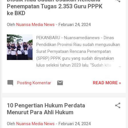
Kecelakaan ini diduga disebabkan oleh kereta
Penempatan Tugas 2.353 Guru PPPK
api yang kehilangan rem. Tak lama berselang,
ke BKD
pada 23 Maret 1945, kecelakaan kembali
terjadi di lokasi yang sama, tetapi tak
Oleh
Nuansa Media News
-
Februari 24, 2024
diketahui jumlah korbannya. Sebagaimana
dilaporkan infosumbar.net, korban meninggal
PEKANBARU - Nuansamedianews - Dinas
dua kecelakaan itu dikuburkan di satu lubang
Pendidikan Provinsi Riau sudah mengusulkan
yang sama. Korban kecelakaan pertama
Surat Pernyataan Rencana Penempatan
dikuburkan sedalam lima meter, sedangkan
(SPRP) PPPK guru yang sudah dinyatakan
yang kedua di galian dua meter di atasnya.
lulus seleksi tahun 2023 lalu. "Sudah kita
Beberapa jenazah dikuburkan dalam kondisi
usulkan penetapan NIPnya ke BKD, sekarang
tidak utuh. Sebuah prasasti yang tak terawat
sekarang diproses di BKD," kata Kepala Dinas
ditemukan di Kelurahan Balai-Balai Padang
READ MORE »
Posting Komentar
Pendidikan Provinsi Riau, T. Fauzan
Pa...
Tambusai, Jum'at (23/02/2024). Sebagai
informasi, jumlah peserta PPPK guru yang
10 Pengertian Hukum Perdata
lulus seleksi tahun 2023 lalu sebanyak 2.353
Menurut Para Ahli Hukum
orang. Pihaknya memastikan untuk
penempatan tugas PPPK guru yang lulus
Oleh
Nuansa Media News
-
Februari 24, 2024
seleksi tahun 2023 ini tidak akan jauh dari