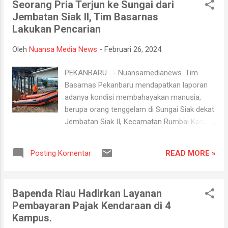
Ada beberapa ...
Seorang Pria Terjun ke Sungai dari
pada Februari, mengingat beberapa daerah
Jembatan Siak II, Tim Basarnas
sudah dilanda kebakaran, dan dua kabupaten
Lakukan Pencarian
menetapkan status siaga. Demikian
disampaikan Kepala Pelaksana (Kalaksa)
Oleh
Nuansa Media News
-
Februari 26, 2024
Badan Penanggulangan Bencana Daerah
(BPBD) Provinsi Riau, M Edy Afrizal melalui
PEKANBARU - Nuansamedianews. Tim
Kepala Bidang Kedaruratan, Jim Gafur.
Basarnas Pekanbaru mendapatkan laporan
"Sampai saat ini luas lahan terbakar seluas
adanya kondisi membahayakan manusia,
19,10 Ha. Itu data mulai Januari hingga akhir
berupa orang tenggelam di Sungai Siak dekat
Februari ini. Jika kita lihat luas lahan
Jembatan Siak II, Kecamatan Rumbai Kota
kebakaran tersebut jauh menurun
Pekanbaru, Minggu (25/2/2024). Korban
dibandingkan tahun lalu di periode yang
merupakan seorang pria, namun belum
sama," kata Jim Gafur. Karena itu, pihaknya
READ MORE »
Posting Komentar
diketahui identitasnya. Kepala Basarnas
terus memantau situasi di kabu...
Pekanbaru Budi Cahyadi mengatakan, untuk
kronologis kejadiannya sekitar pukul 15.30
Bapenda Riau Hadirkan Layanan
WIB, korban berjumlah satu orang terlihat
Pembayaran Pajak Kendaraan di 4
dikejar oleh orang dan langsung terjun dari
Kampus.
jembatan ke sungai. Karena tidak mampu