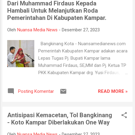
Dari Muhammad Firdaus Kepada
H. Yusri, M. Si sebagai Plh Sekda Kampar
Hambali Untuk Melanjutkan Roda
dilakukan setelah Sekda sebelumnya
Pemerintahan Di Kabupaten Kampar.
Hambali, SE, MH di lantik sebagai Pj Bupati
Kampar pada tanggal 22 Desember 2023
Oleh
Nuansa Media News
-
Desember 27, 2023
oleh Gubernur Riau. Di konfirmasi tim
Kepala BKDSDM Sarifuddin yang
Bangkinang Kota - Nuansamedianews.com
membenarkan hal tersebut. " Ya benar, Staf
Pemerintah Kabupaten Kampar adakan acara
Ahli Bupati Kampar Drs Yusri, M. Si di tunjuk
Lepas Tugas Pj. Bupati Kampar lama
sebagai Plh Sekda Kampar oleh Pj Bupati
Muhammad Firdaus, SE,MM dan Pj. Ketua TP
Kampar terhitung sejak tanggal 22 Desember
PKK Kabupaten Kampar drg. Yusi Firdaus,
2023 sesuai dengan SK yang sudah di
MM yang telah selesai masa tugasnya dan
keluarkan" Ujarnya. (Marthagon)
telah digantikan oleh Pj. Bupati Kampar yang
READ MORE »
Posting Komentar
baru Hambali, SE, MH beserta Ricana Djayanti
Hambali menjadi Pj. Ketua TP PKK Kabupaten
Kampar di Aula Rumah Dinas, Rabu (27/12).
Antisipasi Kemacetan, Tol Bangkinang
Hadir dalam acara Lepas Tugas ini
- Koto Kampar Diberlakukan One Way
Forkopimda Kampar, Plh. Sekda Kampar Drs.
Yusri, M.Si, para Staf Ahli Bupati, Para
Oleh
Nuansa Media News
-
Desember 27, 2023