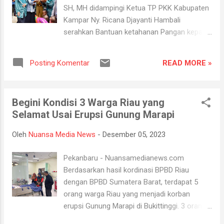
pengguna jalan Koto Kampar menuju
SH, MH didampingi Ketua TP PKK Kabupaten
Bangkinang akan diarahkan melewati Jalan
Kampar Ny. Ricana Djayanti Hambali
Provinsi Bangkinang - Payakumbuh.
serahkan Bantuan ketahanan Pangan kepada
Kemudian dapat melewati jalan kembali dari
Masyarakat Desa Teratak dalam rangka
arah Bangkinang - Pekanbaru. Pada tanggal 1
Percepatan Penurunan angka Stunting di
- 3 Januari 2024 kebijakan satu arah kembali
READ MORE »
Posting Komentar
Kabupaten Kampar yang dilaksanakan di
diberlakukan khususnya dari Koto...
halaman PDTA Desa Teratak Kecamatan
Rumbio Jaya. Selasa, 26/12/23 Turut hadir
Begini Kondisi 3 Warga Riau yang
Dandim 0313/KPR Letkol Inf Setiawan Hadi
Selamat Usai Erupsi Gunung Marapi
Nugroho, SH, M.IP, wakil ketua DPRD Kampar
Repol S.Ag, anggota DPRD Kampar Zulfan
Oleh
Nuansa Media News
-
Desember 05, 2023
Hamid, Kadis PMD Lukmansyah Badoe, Kadis
Lingkungan Hidup Yuricho Efril S.Stp, Camat
Pekanbaru - Nuansamedianews.com
Rumbio Jaya Ramzi, Kadis Kominfo dan
Berdasarkan hasil kordinasi BPBD Riau
Persandian yang diwakili oleh Adi Pradana
dengan BPBD Sumatera Barat, terdapat 5
S.Sos, serta Kepala Desa Teratak dan tokoh
orang warga Riau yang menjadi korban
masyarakat. Hambali dalam sambutannya
erupsi Gunung Marapi di Bukittinggi. 3 orang
mengucapkan, sangat mengapresiasi kepala
mengalami luka-luka, dan 2 meninggal dunia.