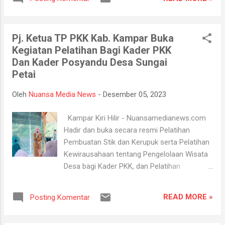
pangan murah di 7 (tujuh) Kecamatan
sebanyak 1.800 paket yang hari ini di berikan
kepada masyarakat Kecamatan Bangkinang
Pj. Ketua TP PKK Kab. Kampar Buka
Kota. Demikian disampaikan oleh Pj Bupati
Kegiatan Pelatihan Bagi Kader PKK
Kampar diwakili oleh Sekda Kabupaten
Dan Kader Posyandu Desa Sungai
Kampar Hambali, SE.MBA,MH didampingi
Petai
Kepala Dinas Ketahanan Pangan Kampar Drs.
Muhammad, M.Si, Camat Bangkinang Kota
Oleh
Nuansa Media News
-
Desember 05, 2023
Minda, SH saat melakukan kegiatan gerakan
pangan murah bersama masyarakat di
Kampar Kiri Hilir - Nuansamedianews.com
Halaman Kantor Camat Bangkinang Kota,
Hadir dan buka secara resmi Pelatihan
Senin (4/12/2023). Dalam sambutannya
Pembuatan Stik dan Kerupuk serta Pelatihan
Sekda Kampar Hambali menyampaikan
Kewirausahaan tentang Pengelolaan Wisata
bahwa kegiatan pasar murah ini bertujuan
Desa bagi Kader PKK, dan Pelatihan
untuk mengendalikan inflasi daerah dan juga
Pemberian Makanan Tambahan bagi Balita,
merupakan langkah kita dalam menstabilkan
Baduta dan Ibu Hamil bagi Kader Posyandu di
harga menjelang Nataru agar tidak terjadinya
READ MORE »
Posting Komentar
Desa Sungai Petai Kecamatan Kampar Kiri
gejolak harga pangan serta membantu
Hilir, Pj. Ketua TP PKK Kabupaten Kampar
masy...