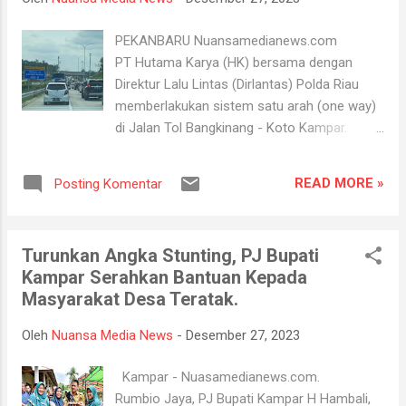
Asisten, seluruh Pimpinan OPD di Lingkungan
Pemerintah Kabupaten Kampar, Camat se
PEKANBARU Nuansamedianews.com
Kabupaten Kampar, perwakilan Organisasi
PT Hutama Karya (HK) bersama dengan
Wanita dan tokoh masyarakat Kabupaten
Direktur Lalu Lintas (Dirlantas) Polda Riau
Kampar. Sembari menyaksikan Kilas Balik
memberlakukan sistem satu arah (one way)
Kepemimpinan Muhammad Firdaus, Pj Bupati
di Jalan Tol Bangkinang - Koto Kampar.
Kampar dalam arahannya menyampaikan
Kebijakan itu di lakukan untuk mengurai
mohon do'a dan dukungan kepada semua
kepadatan lalulintas yang melewati ruas jalan
stakeholder untuk dapat bersama-sama
READ MORE »
Posting Komentar
bebas hambatan yang baru saja di
membangun Kabupaten Kampar kedepannya,
dioperasikan secara fungsional itu.
dan juga menyampaikan apresiasi atas
"Pemberlakukan one way agar tak terjadi
pengabdian Muhammad Firdaus, SE, M...
Turunkan Angka Stunting, PJ Bupati
kemecetan panjang," kata Branch Manager
Kampar Serahkan Bantuan Kepada
PT HK Tol Pekanbaru - Bangkinang, Jarot
Masyarakat Desa Teratak.
Seno Wibawa, Selasa (26/12/23). Adapun
pemberlakukan one way mulai diberlakukan
Oleh
Nuansa Media News
-
Desember 27, 2023
pada tanggal 24 - 31 Desember 2023,
khususnya dari arah Bangkinang menuju arah
Kampar - Nuasamedianews.com.
IIIX Koto Kampar. Sementara untuk
Rumbio Jaya, PJ Bupati Kampar H Hambali,