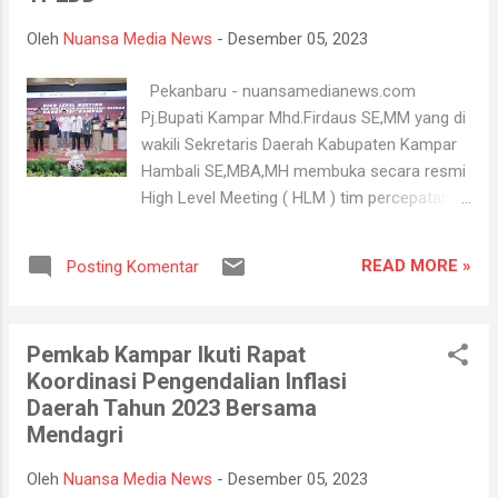
warga masyarakat sekitar kantor Bapenda
Oleh
Nuansa Media News
-
Desember 05, 2023
dan keluarga besar Bapenda Kabupaten
Kampar. Hadir juga pada kesempatan
Pekanbaru - nuansamedianews.com
tersebut Kompol. Purn Sumarno yang juga
Pj.Bupati Kampar Mhd.Firdaus SE,MM yang di
suami dari Kepala Bapenda Kabupaten
wakili Sekretaris Daerah Kabupaten Kampar
Kampar Ir. Hj. Kholidah, MM, Ketua RW 06
Hambali SE,MBA,MH membuka secara resmi
Wiratama Kelurahan Langgini H. Yurmailis
High Level Meeting ( HLM ) tim percepatan
Saruji, SE, Ketua RT di Lingkungan RW 06
dan perluasan digitalisasi daerag ( TP2DD )
Wiratama, Ketua Panti Asuhan Putera
dalam rangka percepatan penerimaan
Muhammadiyah Bangkinang Ardi, SE dan
READ MORE »
Posting Komentar
pendapatan asli daerah (PAD) secara non
anak asuh Panti Asuhan Putera
tunai dan melakukan penandatanganan MOU
Muhammadiyah. P...
antara Pemda Kampar dengan Bank Riau
Pemkab Kampar Ikuti Rapat
Kepri Syariah, yang dimana kegiatan itu
Koordinasi Pengendalian Inflasi
dilaksanakan di Ballroom Dang Merdu,
Daerah Tahun 2023 Bersama
Menara Bank Riau Kepri Syariah Jalan
Mendagri
Jendral Sudirman Pekanbaru. Dalam
sambutannya saat membuka high level
Oleh
Nuansa Media News
-
Desember 05, 2023
meeting TP2DD, Sekretaris Daerah