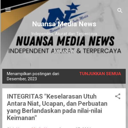
Langsung ke konten utama
Nuansa Media News
Independen, Akurat dan Terpercaya
BERANDA
Menampilkan postingan dari
TUNJUKKAN SEMUA
P
Desember, 2023
o
s
INTEGRITAS "Keselarasan Utuh
t
Antara Niat, Ucapan, dan Perbuatan
i
yang Berlandaskan pada nilai-nilai
n
Keimanan"
g