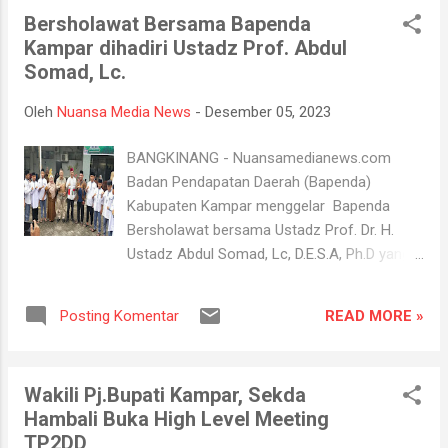
drg. Yusi Firdaus, MM berikan apresiasi dan
Bersholawat Bersama Bapenda
dukungan penuh atas upaya yang dilakukan
Kampar dihadiri Ustadz Prof. Abdul
oleh pihak Pemerintah Desa dalam membina
Somad, Lc.
ibu-ibu Kader PKK dan Kader Posyandu ,
Senin (4/12). Disambut dan didampingi
Oleh
Nuansa Media News
-
Desember 05, 2023
langsung oleh Camat Kampar Kiri Hilir
Abukari, Kepala Desa Sungai Petai Rian Adli
BANGKINANG - Nuansamedianews.com
dan Ketua TP PKK Desa Sungai Petai Nur
Badan Pendapatan Daerah (Bapenda)
Afni Ariani, Pj Ketua TP PKK Kabupaten
Kabupaten Kampar menggelar Bapenda
Kampar tampak diperkenalkan dengan Tepian
Bersholawat bersama Ustadz Prof. Dr. H.
Halaman Kampung Desa Sungai Petai yang
Ustadz Abdul Somad, Lc, D.E.S.A, Ph.D yang
telah menjadi Icon desa ini. Dan
digelar di halaman kantor Bapenda
sebagaimana diketahui Desa Sungai Petai ini
Kabupaten Kampar, Senin (4/12/2023). Acara
juga merupakan Desa Digital di Kabupaten
READ MORE »
Posting Komentar
Bapenda Bersholawat ini mengangkat tema
Kampar dan telah mendapatkan
“Syiar Sholawat Untuk Keberkahan Umat”.
penghargaan diajang nasional. " Saya men...
Bapenda Bersholawat ini dihadiri lebih dari
Wakili Pj.Bupati Kampar, Sekda
seribu jemaah sholawat binaan Kepala
Hambali Buka High Level Meeting
Bapenda Kabupaten Kampar Ir. Hj. Kholidah,
TP2DD
MM. Jemaah yang hadir juga berasal dari