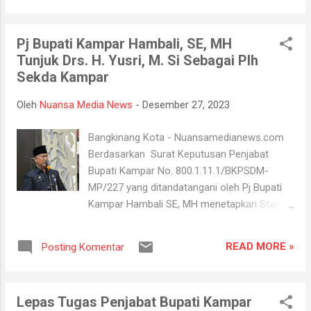
pada kesempatan itu juga camat tuah
madani Dr.Nurhasminsyah,S.STP.,M.Si juga
Pj Bupati Kampar Hambali, SE, MH
menghadiri acara silahturahmi ketua
Tunjuk Drs. H. Yusri, M. Si Sebagai Plh
Rt,Rw,Lpm dan seluruh lurah se-kecamatan
Sekda Kampar
Tuah Madani.Dalam acara silahturahmi
tersebut camat Tuah Madani bapak
Oleh
Nuansa Media News
-
Desember 27, 2023
Dr.Nurhasminsyah,S.STP.,M.Si yang biasa
disapa Hasmin menyampaikan program
Bangkinang Kota - Nuansamedianews.com
prioritas Penjabat Wali kota pekanbaru
Berdasarkan Surat Keputusan Penjabat
bapak Mufliun,S.STP.,M.AP yang mana
Bupati Kampar No. 800.1.11.1/BKPSDM-
program prioritas dari bapak Pj Pekanbaru
MP/227 yang ditandatangani oleh Pj Bupati
yang biasa disapa Uun tersebut adalah : -
Kampar Hambali SE, MH menetapkan Staf
Santunan kematian -Pinjaman UMKM -
Ahli Bidang Pemerintahan Hukum dan Politik
Beasiswa Kependidikan -Universal Health
Sekda Kabupaten Kampar Drs. H. Yusri, M. Si
Coverage(UHC) -Doctor On Call Persiapan
READ MORE »
Posting Komentar
ditunjuk dan di percayakan oleh Pj Bupati
menjelang pergantian Tahun 2023 ke Tahun
Kampar Hambali, SE, MH untuk menjabat
2024 ini tindak lanjut perte...
Pelaksana Harian (Plh) Sekretaris Daerah
Lepas Tugas Penjabat Bupati Kampar
(Sekda) Kabupaten Kampar. Penunjukan Drs.