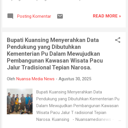
Hutan dan Lahan (Karhutla) Kabupaten Ogan Ilir Tahun 2026
yang digelar di Lapangan Upacara Komplek Perkantoran
READ MORE »
Posting Komentar
Terpadu (KPT) Tanjung Senai, Kabupaten Ogan Ilir, Selasa
(4/8/2026). Kegiatan tersebut dilaksanakan sebagai bentuk
kesiapan seluruh unsur terkait dalam menghadapi potensi
Bupati Kuansing Menyerahkan Data
bencana asap akibat kebakaran hutan dan lahan yang kerap
Pendukung yang Dibutuhkan
terjadi pada musim kemarau. Apel dan gladi lapangan diikuti
Kementerian Pu Dalam Mewujudkan
oleh unsur TNI, Polri, BPBD, Manggala Agni, Dinas Pemadam
Pembangunan Kawasan Wisata Pacu
Kebakaran, instansi pemerintah daerah, relawan, serta
Jalur Tradisional Tepian Narosa.
berbagai elemen masyarakat. Melalui kegiatan ini, seluruh
peserta mendapatkan gambaran mengenai mekanisme
Oleh
Nuansa Media News
-
Agustus 30, 2025
penanganan Karhutla, mulai dari koordinasi antarinstansi,
pengerahan personel dan peralatan, hingga simulasi pe...
Bupati Kuansing Menyerahkan Data
Pendukung yang Dibutuhkan Kementerian Pu
Dalam Mewujudkan Pembangunan Kawasan
Wisata Pacu Jalur T radisional Tepian
Narosa. Kuansing - Nuansamedianews -
Dalam mewujudkan pembangunan kawasan