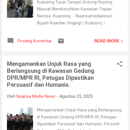
Kuansing Turun Tangan Gotong Royong
Angka ini sangat signifikan, khususnya untuk
Massal Membersihkan Kawasan Tepian
kunjungan wisatawan mancanegara," ungkap
Narosa Kuansing - Nuansamedianews -
Roni, Rabu (27/9/2025). Menurut Roni,
Bupati Kuantan Singingi ( Kuansing )
lonjakan jumlah wisatawan asing terbilang
Suhardiman Amby bersama Kapolres
luar biasa. Terdata ada 1.374 orang ...
Kuansing AKBP R Ricky Pratidiningrat
READ MORE »
Posting Komentar
langsung turun tangan memimpin kegiatan
gotong royong massal membersihkan
kawasan Tepian Narosa Setelah kemeriahan
Mengamankan Unjuk Rasa yang
Festival Pacu Jalur 2025 yang mendunia usai
Berlangsung di Kawasan Gedung
digelar di Taluk Kuantan , Selasa
DPR/MPR RI, Petugas Dipastikan
(26/8/2025). Gotong royong massal ini
Persuasif dan Humanis.
berlangsung di beberapa titik, di antaranya
kawasan Tepian Narosa, komplek pertokoan,
Oleh
Nuansa Media News
-
Agustus 25, 2025
tepian Sungai Kuantan di Desa Seberang
Taluk , hingga Lapangan Limono . Berbagai
Mengamankan Unjuk Rasa yang Berlangsung
elemen masyarakat ikut bahu-membahu
di Kawasan Gedung DPR/MPR RI, Petugas
membersihkan sisa sampah dan pernak-
Dipastikan Persuasif dan Humanis. Personil
pernik acara Pacu Jalur dan seluruh area