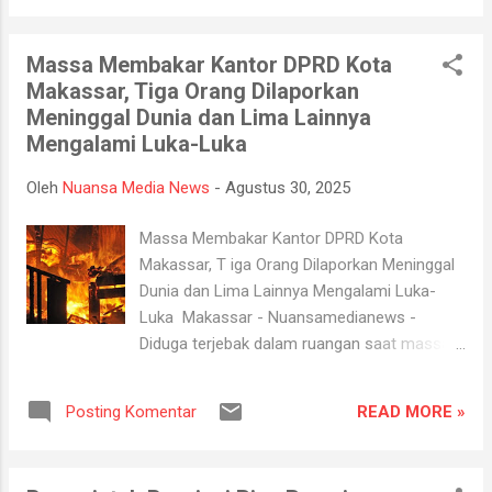
yang akan...
sebagai izin berusaha khususnya pasca
terbitnya Peraturan Pemerintah No 22 Tahun
Massa Membakar Kantor DPRD Kota
2021 tentang Penyelenggaraan Perlindungan
Makassar, Tiga Orang Dilaporkan
dan Pengelolaan Lingkungan Hidup. PP No 22
Meninggal Dunia dan Lima Lainnya
Tahun 2021 tersebut merupakan peraturan
Mengalami Luka-Luka
turunan setelah diberlakukannya Undang-
undang No 11 Tahun 2020 tentang Cipta
Oleh
Nuansa Media News
-
Agustus 30, 2025
Kerja. Contoh proyek yang membutuhkan
AMDAL (Analisis Mengenai Dampak
Massa Membakar Kantor DPRD Kota
Lingkungan) di Indonesia meliputi
Makassar, T iga Orang Dilaporkan Meninggal
pembangunan jalan tol, industri, kawasan
Dunia dan Lima Lainnya Mengalami Luka-
industri, pusat perbelanjaan besar,
Luka Makassar - Nuansamedianews -
pembangunan bendungan atau waduk,
Diduga terjebak dalam ruangan saat massa
perizinan kegiatan pertambangan (misalnya
membakar Kantor DPRD Kota Makassar, T
tambang batu bara), dan pembangunan
iga orang dilaporkan meninggal dunia dan
fasilitas pariwisata seperti hotel berbintang
READ MORE »
Posting Komentar
lima lainnya mengalami luka-luka pada
atau objek wisata besar. AMDAL diperlukan
Jumat, (29/8) petang. "Sebanyak delapan
untuk kegiatan yang berpotensi me...
orang dievakuasi tim penyelamat usai