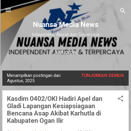
Langsung ke konten utama
Nuansa Media News
Independen, Akurat dan Terpercaya
BERANDA
Menampilkan postingan dari
TUNJUKKAN SEMUA
P
Agustus, 2025
o
s
Kasdim 0402/OKI Hadiri Apel dan
t
Gladi Lapangan Kesiapsiagaan
i
Bencana Asap Akibat Karhutla di
n
Kabupaten Ogan Ilir
g