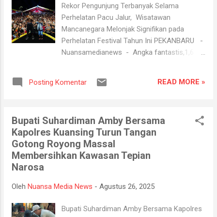
Namun, walau mereka dikenal baik, sering kali
Rekor Pengunjung Terbanyak Selama
mereka tidak punya teman atau justru sering
Perhelatan Pacu Jalur, Wisatawan
dikhianati. Pernahkah kita sudah berbuat baik,
Mancanegara Melonjak Signifikan pada
tapi timbal baliknya tak sesuai dan bertanya-
Perhelatan Festival Tahun Ini PEKANBARU -
tanya mengapa hal ini terjadi? Dalam ilmu
Nuansamedianews - Angka fantastis,1,6
psikologi, ternyata ada sejumlah alasan
juta pengunjung hadir pada Festival Pacu
orang baik sering tidak memiliki teman dekat
Jalur di Kuantan Singingi, Riau, tidak hanya
dan dikhianati.. Ini dia sederet al...
READ MORE »
Posting Komentar
didominasi oleh wisatawan domestik,
wisatawan Mancanegara melonjak signifikan
pada perhelatan Festival tahun ini dan
Bupati Suhardiman Amby Bersama
menjadi Rekor pengunjung terbanyak selama
Kapolres Kuansing Turun Tangan
perhelatan pacu jalur. Kepala Dinas
Gotong Royong Massal
Pariwisata Provinsi Riau, Roni Rakhmat,
Membersihkan Kawasan Tepian
mengungkapkan bahwa jumlah kunjungan
Narosa
selama perhelatan akbar ini melampaui
ekspektasi. Keberhasilan ini menjadi bukti
Oleh
Nuansa Media News
-
Agustus 26, 2025
nyata pesona budaya tradisional yang
mampu menarik perhatian global. "Kunjungan
Bupati Suhardiman Amby Bersama Kapolres
selama event digelar ada 1,6 juta lebih.