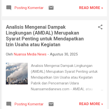
wisata Pacu Jalur tradisional Tepian Narosa.
READ MORE »
Posting Komentar
Bupati Kuansing , H Suhardiman Amby ,
menyerahkan data pendukung yang
dibutuhkan Kementrian PU , Data tersebut
Analisis Mengenai Dampak
diserahkan kepada tim dari Balai Penataan
Lingkungan (AMDAL) Merupakan
Bangunan Prasarana dan Kawasan atau
Syarat Penting untuk Mendapatkan
BPBPK Riau yang berada dibawah Ditjen
Izin Usaha atau Kegiatan
Cipta Karya Kementerian Pekerjaan umum RI
, Sabtu (30/8/25) di Teluk Kuantan . Pada
Oleh
Nuansa Media News
-
Agustus 30, 2025
saat penyerahan data, turut hadir anggota
DPRD Kuansing Dasver Librian , Sekretaris
Analisis Mengenai Dampak Lingkungan
Dinas PUPR Kuansing, Deswan Antoni , dan
(AMDAL) Merupakan Syarat Penting untuk
Ketua Panpel Pacu Jalur 2025 Werry
Mendapatkan Izin Usaha atau Kegiatan
Ramadhana Putra. Menurut Deswan Antoni,
Pabrik dan Pencemaran Udara
penyerahan kelengkapan administrasi
Nuansamedianews.com - AMDAL atau
rencana pembangunan kawasan wisata pacu
Analisis Menganai Dampak Lingkungan
jalur tradisional Kuansing kepada tim survey
merupakan salah satu dokumen lingkungan
dari BPBPK akan menjadi data pendukung
READ MORE »
Posting Komentar
yang dipersyarakatkan secara terintegrasi