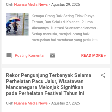
dan pengambilan sumpah jabatan. Prosesi ini
Oleh
Nuansa Media News
-
Agustus 29, 2025
turut disaksikan jajaran Forum Koordinasi
Pimpinan Daerah (Forkopimda), para kepala
Kenapa Orang Baik Sering Tidak Punya
Organisasi Perangkat Daerah (OPD), tokoh
Teman, Dan Selalu di Khianati...? Lima
masyarakat, hingga keluarga besar Syahrial
Alasannya Ilustrasi Nuansamedianews -
Abdi. Pelantikan diawali dengan pembacaan
Setiap manusia, menjadi orang baik
Surat Keputusan (SK) Presiden. Setelah itu,
merupakan hal mendasar yang perlu kita
acara dilanjutkan dengan pengucapan
lakukan. Orang baik merupakan sosok yang
sumpah jabatan Sekretaris Daerah Provinsi
dapat menjadi mengagumkan dan
Riau yang dipandu langsung oleh Gubernur....
READ MORE »
Posting Komentar
bermanfaat untuk diri sendiri dan orang lain
di sekitarnya. Orang baik umumnya memiliki
sifat yang murah hati, berempati, dan rela
Rekor Pengunjung Terbanyak Selama
berkorban untuk orang lain. Kehidupan Tentu
Perhelatan Pacu Jalur, Wisatawan
akan menyenangkan jika kita dikelilingi oleh
Mancanegara Melonjak Signifikan
orang orang yang baik, atau kitakah yang
pada Perhelatan Festival Tahun Ini
menjadi orang baik itu...? Dalam alam
kehidupan ini sering kali orang-orang baik
Oleh
Nuansa Media News
-
Agustus 27, 2025
dihadapkan dengan situasi yang tidak adil.