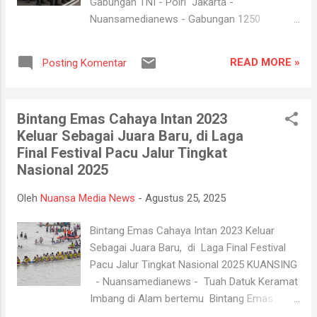
Gabungan TNI - Polri Jakarta -
dapat kembali bersih hanya dalam beberapa
Nuansamedianews - Gabungan 1250
jam, dan kegiatan selesai sekitar pukul 11.00
personil dari Polri, TNI dan Pemda DKI,
WIB. Bupati Kuansing menyampaikan
dikerahkan untuk mengamankan unjuk rasa
apresiasi kepada seluruh pihak yang terlibat,
READ MORE »
Posting Komentar
yang berlangsung di kawasan Gedung
mulai dari masyarakat, pelaj...
DPR/MPR RI dan petugas dipastikan humanis
dalam mengawal aksi tersebut. "Kami ingin
Bintang Emas Cahaya Intan 2023
memastikan kegiatan berlangsung aman,
Keluar Sebagai Juara Baru, di Laga
tertib dan tidak mengganggu aktivitas
Final Festival Pacu Jalur Tingkat
masyarakat lainnya," kata Kapolres Metro
Nasional 2025
Jakarta Pusat Kombes Polisi Susatyo
Purnomo Condro di Jakarta, Senin. Dikutip
Oleh
Nuansa Media News
-
Agustus 25, 2025
dari laman antara. Pengamanan dilakukan
dengan pendekatan persuasif dan humanis,
Bintang Emas Cahaya Intan 2023 Keluar
ini dilakukan untuk menjaga kelancaran
Sebagai Juara Baru, di Laga Final Festival
penyampaian aspirasi publik.tanpa
Pacu Jalur Tingkat Nasional 2025 KUANSING
penggunaan senjata api oleh personel yang
- Nuansamedianews - Tuah Datuk Keramat
bertugas. Susatyo mengatakan bahwa
Imbang di Alam bertemu Bintang Emas
sebelum diterjunkan ke lapangan, seluruh
Cahaya Intan 2023 di Laga final Festival