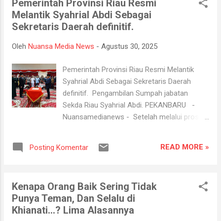
Pemerintah Provinsi Riau Resmi
pembakaran Kantor DPRD Kota Makassar,
Melantik Syahrial Abdi Sebagai
tiga diantaranya dinyatakan meninggal dunia
Sekretaris Daerah definitif.
diduga terjebak di dalam ruangan saat terjadi
kebakaran," ujar Plt Pelaksana tugas BPBD
Oleh
Nuansa Media News
-
Agustus 30, 2025
Kota Makassar M Fadli di Makassar, Sulawesi
Selatan, melansir dari laman antara Sabtu
Pemerintah Provinsi Riau Resmi Melantik
dini hari. Berdasarkan data, tiga orang korban
Syahrial Abdi Sebagai Sekretaris Daerah
tewas tersebut yakni Sarinawati (26) jenis
definitif. Pengambilan Sumpah jabatan
kelamin perempuan, Staf DPRD Makassar.
Sekda Riau Syahrial Abdi. PEKANBARU -
Ditemukan tim evakuasi dalam kondisi
Nuansamedianews - Setelah melalui proses
hangus terbakar dan telah dibawa ke Rumah
panjang, seleksi terbuka dan penilaian ketat
Sakit Bayangkara. Selanjutnya, Syaiful (43)
dari tim (Pansel) Panitia Seleksi, Pemerintah
laki-laki meninggal di rumah sakit Grestelina
READ MORE »
Posting Komentar
Provinsi Riau resmi melantik Syahrial Abdi
dalam kondisi terbakar. Korban diketahui Staf
sebagai Sekretaris Daerah (Sekda) definitif.
...
Pelantikan digelar dengan khidmat di Gedung
Kenapa Orang Baik Sering Tidak
Daerah Balai Serindit, Pekanbaru, Jumat
Punya Teman, Dan Selalu di
(29/8/2025) malam. Pelantikan Syahrial Abdi
Khianati...? Lima Alasannya
langsung oleh Gubernur Riau, Abdul Wahid,