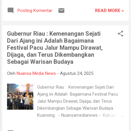
perwira yang terlibat lebih dahulu mengikuti
Pacu Jalur tingkat nasional 2025 berlangsung
"Tactical Wall Game" (TWG) dan apel
READ MORE »
Posting Komentar
sengit di tepian sungai Narosa. Bintang Emas
gabungan. Kegiatan tersebut bertujuan untuk
Cahaya Intan 2023 keluar sebagai juara baru,
men...
berhasil mencapai garis finish terlebih dahulu
Gubernur Riau : Kemenangan Sejati
dan berhak mengangkat piala bergilir dari
Dari Ajang ini Adalah Bagaimana
Menteri Pariwisata. Perjalanan ke final,
Festival Pacu Jalur Mampu Dirawat,
Bintang Emas Cahaya Intan 2023
Dijaga, dan Terus Dikembangkan
menumbangkan Panglimo Rimbo Piako di
Sebagai Warisan Budaya
semifinal.Sementara Tuah Datuk Keramat
Imbang di Alam, utusan dari Inhu,
Oleh
Nuansa Media News
-
Agustus 24, 2025
memastikan tiket ke final usai menaklukkan
Buayo Danau di pancang enam. Namun, di
Gubernur Riau : Kemenangan Sejati Dari
babak puncak, mereka harus puas di posisi
Ajang ini Adalah Bagaimana Festival Pacu
runner-up. Perebutan posisi ketiga juga tak
Jalur Mampu Dirawat, Dijaga, dan Terus
kalah menarik. Panglimo Rimbo Piako
Dikembangkan Sebagai Warisan Budaya
berhasil mengalahkan Buayo Danau dan
Kuansing - Nuansamedianews - Kabupaten
mengunci tempat ketiga. Meski finis di posisi
Kuantan Singingi dengan Budaya Festival
keempat, Buayo Danau men...
Pacu Jalur 2025 , meninggalkan jejak yang