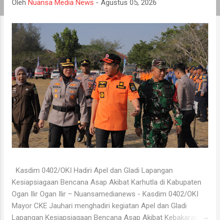
a
Oleh
Nuansa Media News
-
Agustus 05, 2026
n
Kasdim 0402/OKI Hadiri Apel dan Gladi Lapangan
Kesiapsiagaan Bencana Asap Akibat Karhutla di Kabupaten
Ogan Ilir Ogan Ilir – Nuansamedianews - Kasdim 0402/OKI
Mayor CKE Jauhari menghadiri kegiatan Apel dan Gladi
Lapangan Kesiapsiagaan Bencana Asap Akibat Kebakaran