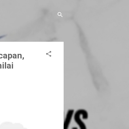
capan,
ilai