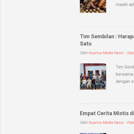
masih ad
sihir, me
objek ata
kaum seb
untuk me
Tim Sembilan : Harap
Medium-me
Satu
dunia sup
Oleh
Nuansa Media News
-
Sep
khodam Sa
Tim Semb
bersama 
dengan s
dan meni
kabupate
dengan To
jum'at (
Empat Cerita Mistis d
mereka T
Oleh
Nuansa Media News
-
Febr
persatuan
sembilan