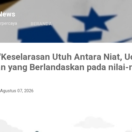
Langsung ke konten utama
News
erpercaya
BERANDA
Keselarasan Utuh Antara Niat, U
n yang Berlandaskan pada nilai-n
Agustus 07, 2026