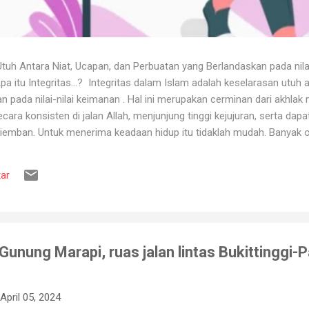
uh Antara Niat, Ucapan, dan Perbuatan yang Berlandaskan pada nila
itu Integritas...? Integritas dalam Islam adalah keselarasan utuh a
 pada nilai-nilai keimanan . Hal ini merupakan cerminan dari akhlak m
ara konsisten di jalan Allah, menjunjung tinggi kejujuran, serta dap
iemban. Untuk menerima keadaan hidup itu tidaklah mudah. Banyak o
ya karena tidak tahan terhadap ujian kehidupan. Ketika berhadapan
ya hancur. Padahal telah dipertahankan sekian lama, dan banyak ora
ar
muslim, iman merupakan landasan penting dalam menjalankan kehidup
aan, ketika ditimpa kebahagiaan ...
n Gunung Marapi, ruas jalan lintas Bukittinggi
April 05, 2024