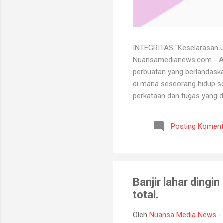
INTEGRITAS "Keselarasan Ut
Nuansamedianews.com - Apa 
perbuatan yang berlandaskan
di mana seseorang hidup sec
perkataan dan tugas yang d
mempertahankan integritasn
lutut merelakan integritasn
Posting Koment
bersih atau baik. Seorang 
bisa menghadapi semua kead
Banjir lahar dingi
total.
Oleh
Nuansa Media News
-