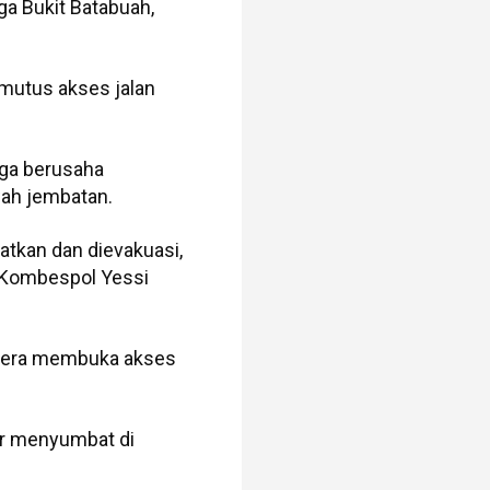
ga Bukit Batabuah,
emutus akses jalan
rga berusaha
wah jembatan.
tkan dan dievakuasi,
, Kombespol Yessi
egera membuka akses
ir menyumbat di