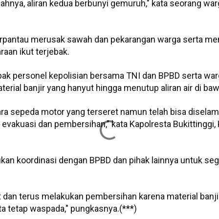
ahnya, aliran kedua berbunyi gemuruh," kata seorang war
i terpantau merusak sawah dan pekarangan warga serta m
aan ikut terjebak.
mpak personel kepolisian bersama TNI dan BPBD serta wa
rial banjir yang hanyut hingga menutup aliran air di ba
a sepeda motor yang terseret namun telah bisa diselama
evakuasi dan pembersihan," kata Kapolresta Bukittinggi
kan koordinasi dengan BPBD dan pihak lainnya untuk s
at dan terus melakukan pembersihan karena material banj
ta tetap waspada," pungkasnya.(***)