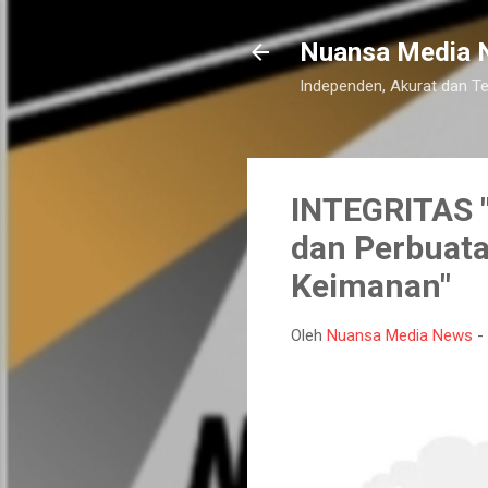
Nuansa Media 
Independen, Akurat dan T
INTEGRITAS "
dan Perbuata
Keimanan"
Oleh
Nuansa Media News
-