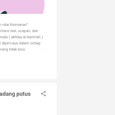
i-nilai Keimanan"
ntara niat, ucapan, dan
ulia ( akhlaq al-karimah )
at dipercaya dalam setiap
rang tidak bisa
 dengan godaan bertekuk
ng menilainya sebagai orang
an. Orang beriman selalu
-Padang putus