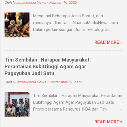
Oleh
Nuansa Media News
-
Februari 16, 2025
Mengenal Beberapa Jenis Santet, dan
medianya... Ilustrasi NuansaMediaNews.com -
Dalam perkembangan Dunia Teknologi dan
Modern, Santet merupakan ilmu supranatural
READ MORE »
yang hingga saat ini masih ada dan berkembang
di masyarakat. Menurut Kamus Besar Bahasa
Indonesia (KBBI) santet berarti sihir, menyihir.
Tim Sembilan : Harapan Masyarakat
Ilmu Santet merupakan aliran ilmu hitam yang
Perantauan Bukittinggi Agam Agar
digunakan untuk mengendalikan alam seperti
Paguyuban Jadi Satu
objek atau kejadian dengan kekuatan
Oleh
Nuansa Media News
-
September 13, 2025
supranatural dari paranormal. Biasanya, santet
melibatkan jin dan kaum sebangsanya untuk
Tim Sembilan : Harapan Masyarakat Perantauan
membahayakan orang lain. Banyak medium
Bukittinggi Agam Agar Paguyuban Jadi Satu
yang digunakan oleh paranormal untuk
Fhoto bersama Pengurus IKBA dan Tim
menyantet seseorang, diantaranya boneka,
Sembilan Pekanbaru - Nuansamedianews -
dupa, kembang, paku, rambut dan masih banyak
READ MORE »
Menjalin silaturahmi dengan sebuah organisasi
lagi. Medium-medium tersebut 'dikirim' oleh