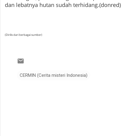
dan lebatnya hutan sudah terhidang.(donred)
(Dirilis dari berbagai sumber)
CERMIN (Cerita misteri Indonesia)
K
o
m
e
n
t