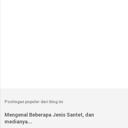
a
r
Postingan populer dari blog ini
Mengenal Beberapa Jenis Santet, dan
medianya...