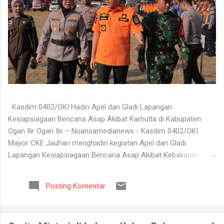
Kasdim 0402/OKI Hadiri Apel dan Gladi Lapangan
Kesiapsiagaan Bencana Asap Akibat Karhutla di Kabupaten
Ogan Ilir Ogan Ilir – Nuansamedianews - Kasdim 0402/OKI
Mayor CKE Jauhari menghadiri kegiatan Apel dan Gladi
Lapangan Kesiapsiagaan Bencana Asap Akibat Kebakaran
Hutan dan Lahan (Karhutla) Kabupaten Ogan Ilir Tahun 2026
yang digelar di Lapangan Upacara Komplek Perkantoran
Posting Komentar
Terpadu (KPT) Tanjung Senai, Kabupaten Ogan Ilir, Selasa
(4/8/2026). Kegiatan tersebut dilaksanakan sebagai bentuk
kesiapan seluruh unsur terkait dalam menghadapi potensi