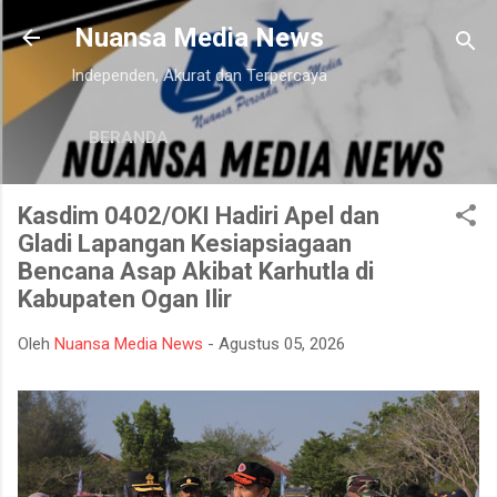
Langsung ke konten utama
Nuansa Media News
Independen, Akurat dan Terpercaya
BERANDA
Kasdim 0402/OKI Hadiri Apel dan
Gladi Lapangan Kesiapsiagaan
Bencana Asap Akibat Karhutla di
Kabupaten Ogan Ilir
Oleh
Nuansa Media News
-
Agustus 05, 2026