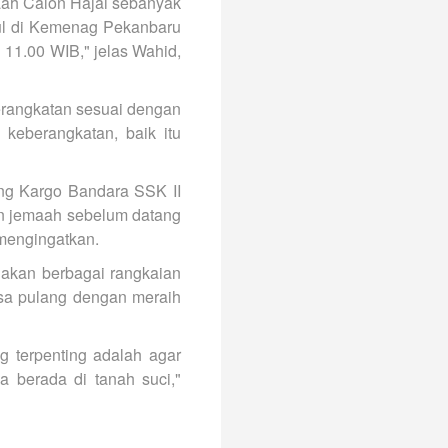
aah Calon Hajai sebanyak
pul di Kemenag Pekanbaru
 11.00 WIB," jelas Wahid,
erangkatan sesuai dengan
 keberangkatan, baik itu
ng Kargo Bandara SSK II
an jemaah sebelum datang
mengingatkan.
nakan berbagai rangkaian
isa pulang dengan meraih
g terpenting adalah agar
a berada di tanah suci,"