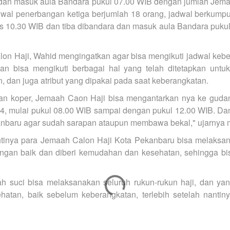
 dan masuk aula Bandara pukul 07.00 WIB dengan jumlah Jem
dwal penerbangan ketiga berjumlah 18 orang, jadwal berkum
s 10.30 WIB dan tiba dibandara dan masuk aula Bandara pukul
n Haji, Wahid mengingatkan agar bisa mengikuti jadwal keb
dan bisa mengikuti berbagai hal yang telah ditetapkan untuk
dan juga atribut yang dipakai pada saat keberangkatan.
ran koper, Jemaah Caon Haji bisa mengantarkan nya ke guda
4, mulai pukul 08.00 WIB sampai dengan pukul 12.00 WIB. D
nbaru agar sudah sarapan ataupun membawa bekal," ujarnya 
tinya para Jemaah Calon Haji Kota Pekanbaru bisa melaksa
engan baik dan diberi kemudahan dan kesehatan, sehingga b
h suci bisa melaksanakan seluruh rukun-rukun haji, dan yan
hatan, baik sebelum keberangkatan, terlebih setelah nantiny