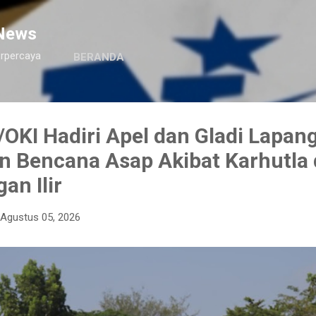
Langsung ke konten utama
News
erpercaya
BERANDA
OKI Hadiri Apel dan Gladi Lapan
n Bencana Asap Akibat Karhutla 
an Ilir
Agustus 05, 2026