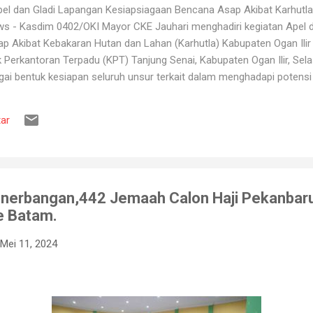
l dan Gladi Lapangan Kesiapsiagaan Bencana Asap Akibat Karhutla 
ws - Kasdim 0402/OKI Mayor CKE Jauhari menghadiri kegiatan Apel 
 Akibat Kebakaran Hutan dan Lahan (Karhutla) Kabupaten Ogan Ilir 
erkantoran Terpadu (KPT) Tanjung Senai, Kabupaten Ogan Ilir, Sela
gai bentuk kesiapan seluruh unsur terkait dalam menghadapi potens
ang kerap terjadi pada musim kemarau. Apel dan gladi lapangan diikut
 Pemadam Kebakaran, instansi pemerintah daerah, relawan, serta b
ar
ruh peserta mendapatkan gambaran mengenai mekanisme penanganan K
engerahan personel dan peralatan, hingga simulasi pe...
Penerbangan,442 Jemaah Calon Haji Pekanbar
e Batam.
Mei 11, 2024