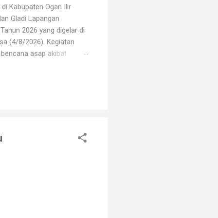
di Kabupaten Ogan Ilir
dan Gladi Lapangan
Tahun 2026 yang digelar di
sa (4/8/2026). Kegiatan
i bencana asap akibat
i oleh unsur TNI, Polri,
erbagai elemen masyarakat.
arhutla, mulai dari
u