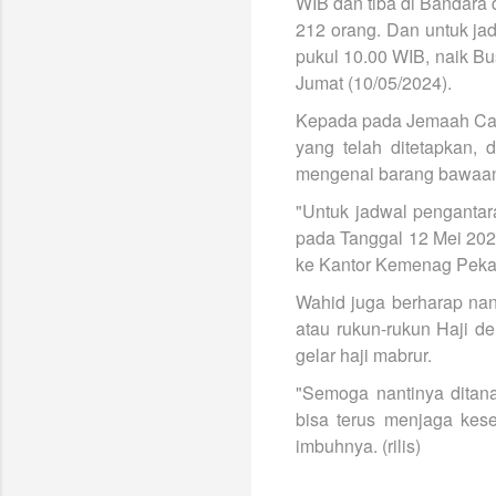
WIB dan tiba di Bandara
212 orang. Dan untuk ja
pukul 10.00 WIB, naik Bu
Jumat (10/05/2024).
Kepada pada Jemaah Calo
yang telah ditetapkan, 
mengenai barang bawaan, 
"Untuk jadwal penganta
pada Tanggal 12 Mei 202
ke Kantor Kemenag Peka
Wahid juga berharap nan
atau rukun-rukun Haji d
gelar haji mabrur.
"Semoga nantinya ditana
bisa terus menjaga kese
imbuhnya. (rilis)