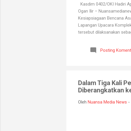
Kasdim 0402/OKI Hadiri Ape
Ogan Ilir – Nuansamediane
Kesiapsiagaan Bencana Asap
Lapangan Upacara Komplek P
tersebut dilaksanakan seba
kebakaran hutan dan lahan y
BPBD, Manggala Agni, Dinas
Posting Koment
Melalui kegiatan ini, selu
koordinasi antarinstansi, p
Dalam Tiga Kali 
Diberangkatkan k
Oleh
Nuansa Media News
-