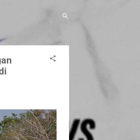
gan
di