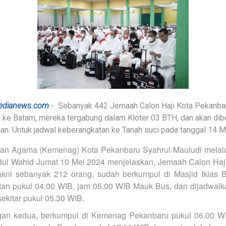
edianews.com
- Sebanyak 442 Jemaah Calon Haji Kota Pekanba
 ke Batam, mereka tergabung dalam Kloter 03 BTH, dan akan dib
an. Untuk jadwal keberangkatan ke Tanah suci pada tanggal 14 M
ian Agama (Kemenag) Kota Pekanbaru Syahrul Mauludi melal
l Wahid Jumat 10 Mei 2024 menjelaskan, Jemaah Calon Haji
kni sebanyak 212 orang, sudah berkumpul di Masjid Iklas
n pukul 04.00 WIB, jam 05.00 WIB Mauk Bus, dan dijadwalka
ekitar pukul 05.30 WIB.
gan kedua, berkumpul di Kemenag Pekanbaru pukul 06.00 WI