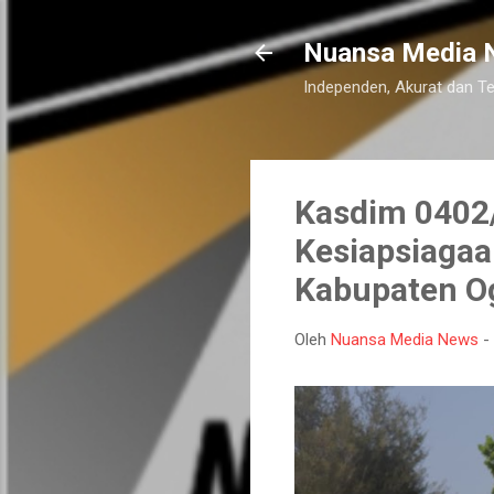
Nuansa Media 
Independen, Akurat dan T
Kasdim 0402/
Kesiapsiagaa
Kabupaten Og
Oleh
Nuansa Media News
-