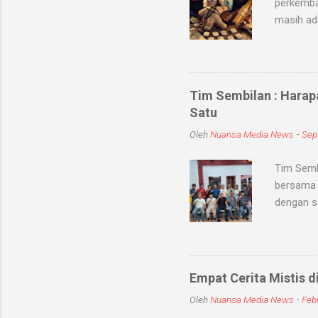
perkemba
masih ad
sihir, me
objek ata
kaum seb
untuk me
Tim Sembilan : Harap
Medium-me
Satu
dunia sup
Oleh
Nuansa Media News
-
Sep
khodam Sa
Tim Semb
bersama 
dengan s
dan meni
kabupate
dengan To
jum'at (
Empat Cerita Mistis d
mereka T
Oleh
Nuansa Media News
-
Febr
persatuan