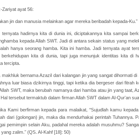
-Zariyat ayat 56:
akan jin dan manusia melainkan agar mereka beribadah kepada-Ku." (
 ternyata hadirnya kita di dunia ini, diciptakannya kita sampai berke
ghamba kepada Allah SWT. Jadi di antara sekain status yang melek
 ialah hanya seorang hamba. Kita ini hamba. Jadi ternyata ayat te
 berkehidupan kita di dunia, tapi juga menunjuk identitas kita di
a tercipta.
 makhluk bernama Azazil dari kalangan jin yang sangat dihormati di
ya luar biasa dzikirnya tinggi, tapi ketika dia bergeser dari fitrah
lah SWT, maka berubah namanya dari hamba atau jin yang taat, Aza
s. Hal tersebut termaktub dalam firman Allah SWT dalam Al-Qur'an sua
ketika Kami berfirman kepada para malaikat, “Sujudlah kamu kep
dalah dari (golongan) jin, maka dia mendurhakai perintah Tuhannya
gai pemimpin selain Aku, padahal mereka adalah musuhmu? Sangat bu
 yang zalim." (QS. Al-Kahf [18]: 50)