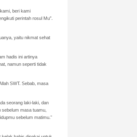
kami, beri kami
ikuti perintah rosul Mu”.
anya, yaitu nikmat sehat
m hadis ini artinya
t, namun seperti tidak
a Allah SWT. Sebab, masa
a seorang laki-laki, dan
amu sebelum masa tuamu,
idupmu sebelum matimu."
kelak habis dipakai untuk