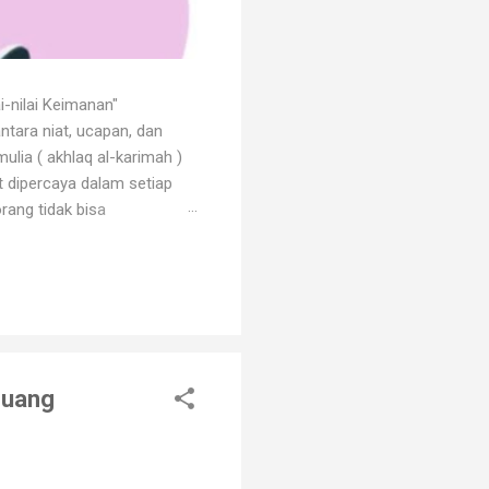
i-nilai Keimanan"
ntara niat, ucapan, dan
ulia ( akhlaq al-karimah )
at dipercaya dalam setiap
rang tidak bisa
 dengan godaan bertekuk
ng menilainya sebagai orang
an. Orang beriman selalu
Luang