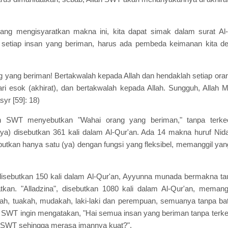
yang mengisyaratkan makna ini, kita dapat simak dalam surat A
setiap insan yang beriman, harus ada pembeda keimanan kita 
ng yang beriman! Bertakwalah kepada Allah dan hendaklah setiap o
ari esok (akhirat), dan bertakwalah kepada Allah. Sungguh, Allah M
yr [59]: 18)
ah SWT menyebutkan "Wahai orang yang beriman," tanpa terkec
ya) disebutkan 361 kali dalam Al-Qur'an. Ada 14 makna huruf Nid
butkan hanya satu (ya) dengan fungsi yang fleksibel, memanggil y
isebutkan 150 kali dalam Al-Qur'an, Ayyunna munada bermakna t
kan. "Alladzina", disebutkan 1080 kali dalam Al-Qur'an, memang
lkah, tuakah, mudakah, laki-laki dan perempuan, semuanya tanpa ba
 SWT ingin mengatakan, "Hai semua insan yang beriman tanpa terke
 SWT sehingga merasa imannya kuat?".