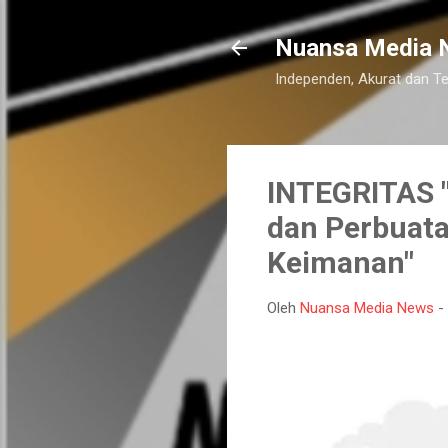
Nuansa Media 
Independen, Akurat dan T
INTEGRITAS "
dan Perbuata
Keimanan"
Oleh
Nuansa Media News
-