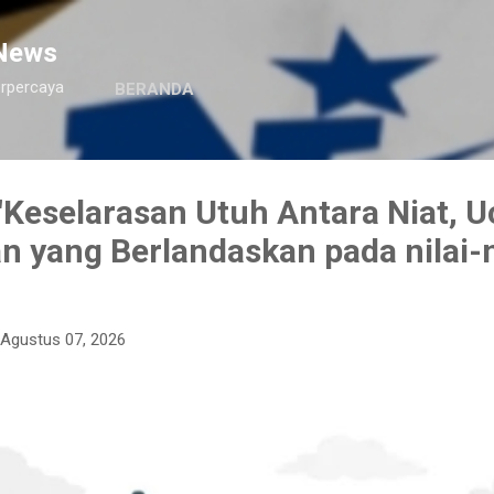
Langsung ke konten utama
News
erpercaya
BERANDA
Keselarasan Utuh Antara Niat, U
n yang Berlandaskan pada nilai-n
Agustus 07, 2026