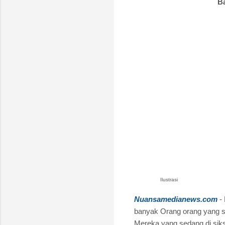
Ba
Ilustrasi
Nuansamedianews.com
- 
banyak Orang orang yang s
Mereka yang sedang di sik