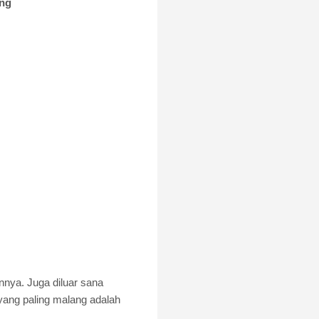
ang
nnya. Juga d
iluar sana
yang paling malang adalah