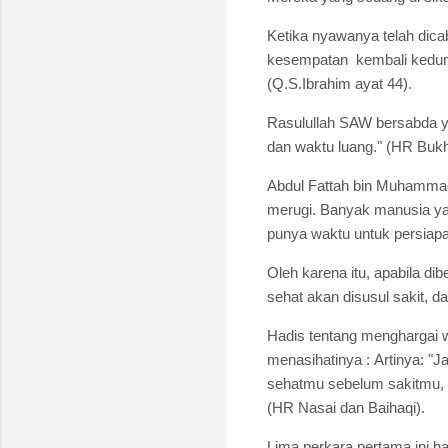
Ketika nyawanya telah dicab
kesempatan kembali keduni
(Q.S.Ibrahim ayat 44).
Rasulullah SAW bersabda ya
dan waktu luang." (HR Bukha
Abdul Fattah bin Muhammad 
merugi.
Banyak manusia yan
punya waktu untuk persiapan
Oleh karena itu, apabila d
sehat akan disusul sakit, d
Hadis tentang menghargai w
menasihatinya :
Artinya: "
sehatmu sebelum sakitmu,
(HR Nasai dan Baihaqi).
Lima perkara pertama ini h