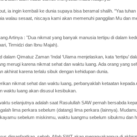
ut, ia ingin kembali ke dunia supaya bisa beramal shalih.
“Yaa tuhan 
a walau sesaat, niscaya kami akan memenuhi panggilan Mu dan meng
ng Artinya : "Dua nikmat yang banyak manusia tertipu di dalam kedu
ri, Tirmidzi dan Ibnu Majah).
dalam Qimatuz Zaman ‘Indal ‘Ulama menjelaskan, kata ‘tertipu’ dala
g merugi karena nikmat sehat dan waktu luang. Ada orang yang seha
 akhirat karena terlalu sibuk dengan kehidupan dunia.
iberikan nikmat sehat dan waktu luang, perbanyaklah ketaatan kepad
an waktu luang akan disusul kesibukan.
aktu selanjutnya adalah saat Rasulullah SAW pernah bersabda kepad
Jagalah lima perkara sebelum (datang) lima perkara (lainnya). Mud
 kayamu sebelum miskinmu, waktu luangmu sebelum sibukmu dan h
arus dimanfaatkan, sebab, Allah SWT akan menanyakannya di akhirat 