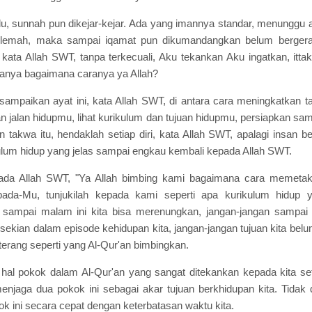
u, sunnah pun dikejar-kejar. Ada yang imannya standar, menunggu a
lemah, maka sampai iqamat pun dikumandangkan belum bergera
ata Allah SWT, tanpa terkecuali, Aku tekankan Aku ingatkan, ittak
tanya bagaimana caranya ya Allah?
sampaikan ayat ini, kata Allah SWT, di antara cara meningkatkan tak
kan jalan hidupmu, lihat kurikulum dan tujuan hidupmu, persiapkan s
 takwa itu, hendaklah setiap diri, kata Allah SWT, apalagi insan be
kulum hidup yang jelas sampai engkau kembali kepada Allah SWT.
pada Allah SWT, "Ya Allah bimbing kami bagaimana cara memetak
ada-Mu, tunjukilah kepada kami seperti apa kurikulum hidup 
sampai malam ini kita bisa merenungkan, jangan-jangan sampai d
esekian dalam episode kehidupan kita, jangan-jangan tujuan kita be
terang seperti yang Al-Qur'an bimbingkan.
hal pokok dalam Al-Qur'an yang sangat ditekankan kepada kita seti
menjaga dua pokok ini sebagai akar tujuan berkhidupan kita. Tidak 
 ini secara cepat dengan keterbatasan waktu kita.