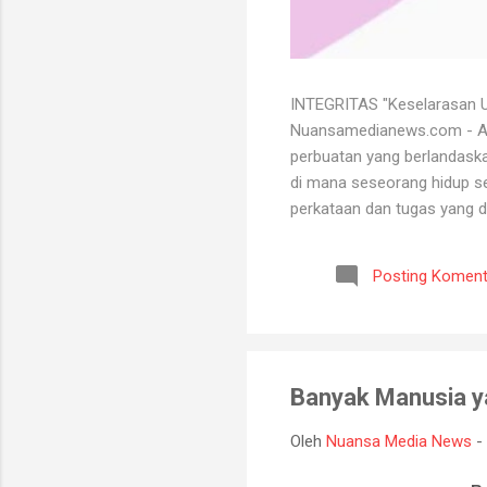
INTEGRITAS "Keselarasan Ut
Nuansamedianews.com - Apa 
perbuatan yang berlandaskan
di mana seseorang hidup sec
perkataan dan tugas yang d
mempertahankan integritasn
lutut merelakan integritasn
Posting Koment
bersih atau baik. Seorang 
bisa menghadapi semua kead
Banyak Manusia y
Oleh
Nuansa Media News
-