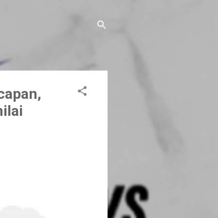
capan,
ilai