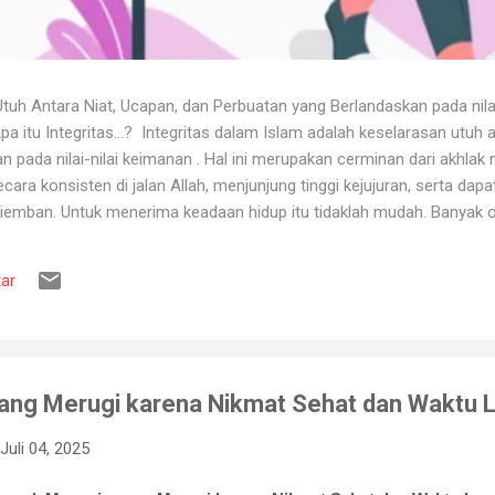
uh Antara Niat, Ucapan, dan Perbuatan yang Berlandaskan pada nila
itu Integritas...? Integritas dalam Islam adalah keselarasan utuh a
 pada nilai-nilai keimanan . Hal ini merupakan cerminan dari akhlak m
ara konsisten di jalan Allah, menjunjung tinggi kejujuran, serta dap
iemban. Untuk menerima keadaan hidup itu tidaklah mudah. Banyak o
ya karena tidak tahan terhadap ujian kehidupan. Ketika berhadapan
ya hancur. Padahal telah dipertahankan sekian lama, dan banyak ora
ar
muslim, iman merupakan landasan penting dalam menjalankan kehidup
aan, ketika ditimpa kebahagiaan ...
ang Merugi karena Nikmat Sehat dan Waktu 
Juli 04, 2025