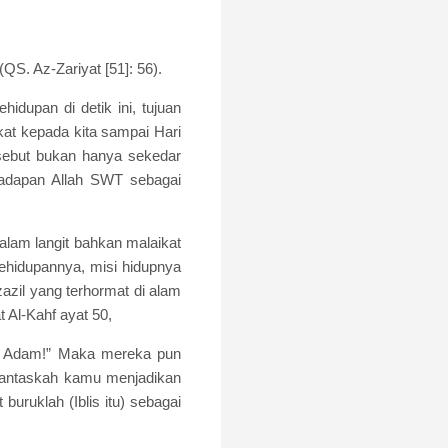
QS. Az-Zariyat [51]: 56).
hidupan di detik ini, tujuan
at kepada kita sampai Hari
rsebut bukan hanya sekedar
 hadapan Allah SWT sebagai
 alam langit bahkan malaikat
 kehidupannya, misi hidupnya
zil yang terhormat di alam
t Al-Kahf ayat 50,
ada Adam!” Maka mereka pun
. Pantaskah kamu menjadikan
ruklah (Iblis itu) sebagai