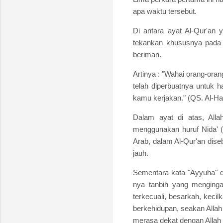
apa waktu tersebut.
Di antara ayat Al-Qur'an 
tekankan khususnya pada 
beriman.
Artinya : "Wahai orang-ora
telah diperbuatnya untuk h
kamu kerjakan." (QS. Al-Has
Dalam ayat di atas, All
menggunakan huruf Nida' (
Arab, dalam Al-Qur'an dise
jauh.
Sementara kata "Ayyuha" d
nya tanbih yang mengingat
terkecuali, besarkah, keci
berkehidupan, seakan Allah
merasa dekat dengan Allah