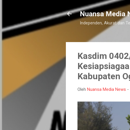
Nuansa Media 
Independen, Akurat dan T
Kasdim 0402/
Kesiapsiagaa
Kabupaten Og
Oleh
Nuansa Media News
-