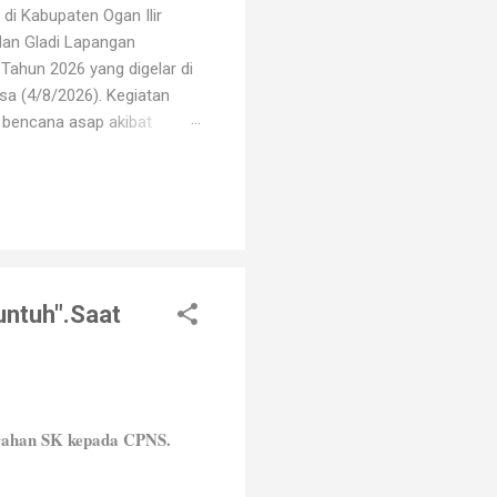
di Kabupaten Ogan Ilir
dan Gladi Lapangan
Tahun 2026 yang digelar di
sa (4/8/2026). Kegiatan
i bencana asap akibat
i oleh unsur TNI, Polri,
erbagai elemen masyarakat.
arhutla, mulai dari
runtuh".Saat
rahan SK kepada CPNS.