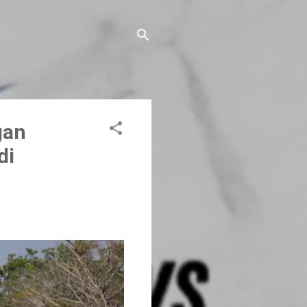
gan
di