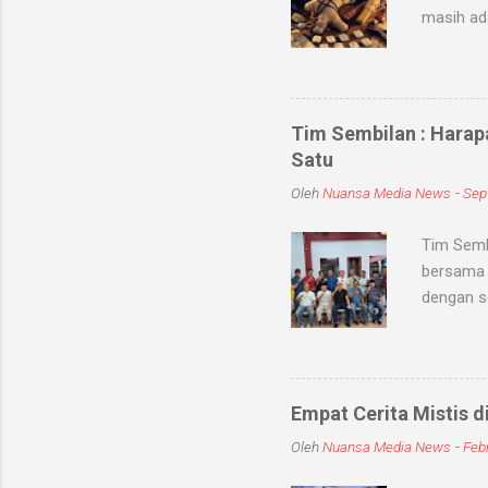
masih ad
sihir, me
objek ata
kaum seb
untuk me
Tim Sembilan : Harap
Medium-me
Satu
dunia sup
Oleh
Nuansa Media News
-
Sep
khodam Sa
Tim Semb
bersama 
dengan s
dan meni
kabupate
dengan To
jum'at (
Empat Cerita Mistis d
mereka T
Oleh
Nuansa Media News
-
Febr
persatuan
sembilan