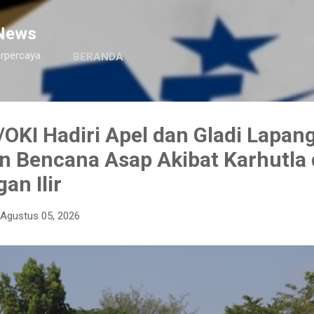
Langsung ke konten utama
News
erpercaya
BERANDA
OKI Hadiri Apel dan Gladi Lapan
n Bencana Asap Akibat Karhutla 
an Ilir
Agustus 05, 2026