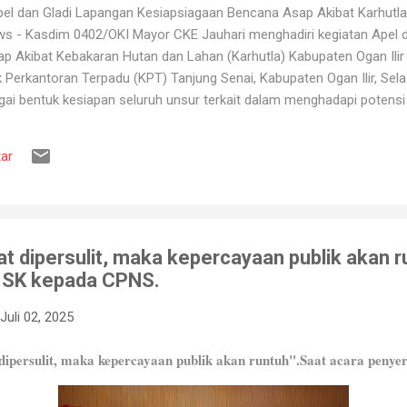
l dan Gladi Lapangan Kesiapsiagaan Bencana Asap Akibat Karhutla 
ws - Kasdim 0402/OKI Mayor CKE Jauhari menghadiri kegiatan Apel 
 Akibat Kebakaran Hutan dan Lahan (Karhutla) Kabupaten Ogan Ilir 
erkantoran Terpadu (KPT) Tanjung Senai, Kabupaten Ogan Ilir, Sela
gai bentuk kesiapan seluruh unsur terkait dalam menghadapi potens
ang kerap terjadi pada musim kemarau. Apel dan gladi lapangan diikut
 Pemadam Kebakaran, instansi pemerintah daerah, relawan, serta b
ar
ruh peserta mendapatkan gambaran mengenai mekanisme penanganan K
engerahan personel dan peralatan, hingga simulasi pe...
yat dipersulit, maka kepercayaan publik akan 
 SK kepada CPNS.
Juli 02, 2025
dipersulit, maka kepercayaan publik akan runtuh".
Saat acara penye