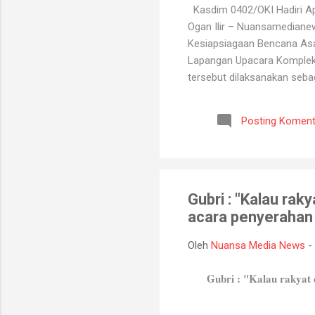
Kasdim 0402/OKI Hadiri Ape
Ogan Ilir – Nuansamediane
Kesiapsiagaan Bencana Asap
Lapangan Upacara Komplek P
tersebut dilaksanakan seba
kebakaran hutan dan lahan y
BPBD, Manggala Agni, Dinas
Posting Koment
Melalui kegiatan ini, selu
koordinasi antarinstansi, p
Gubri : "Kalau rak
acara penyerahan
Oleh
Nuansa Media News
-
Gubri : "Kalau rakyat 