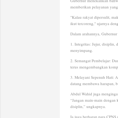
Gubernur menekankan bahwa
memberikan pelayanan yang c
"Kalau rakyat dipersulit, m
ikut tercoreng," ujarnya den
Dalam arahannya, Gubernur 
1. Integritas: Jujur, disipli
menyimpang.
2. Semangat Pembelajar: Dun
terus mengembangkan komp
3. Melayani Sepenuh Hati: A
datang membawa harapan, buk
Abdul Wahid juga mengingatk
“Jangan main-main dengan k
disiplin,” ungkapnya.
Ia juga berharap para CPN