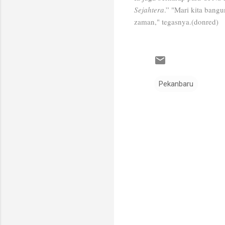
Sejahtera
.” "Mari kita bang
zaman," tegasnya.(donred)
Pekanbaru
K
o
m
e
n
t
a
r