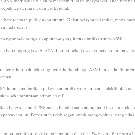
 ASN merupakan wajah pemerintah di mata masyarakat. Oleh karena 
epat, tepat, ramah, dan profesional.
aka kepercayaan publik akan runtuh. Kalau pelayanan lambat, maka mar
gan nada serius.
menyampaikan tiga sikap utama yang harus dimiliki setiap ASN:
n, dan bertanggung jawab. ASN dituntut bekerja secara bersih dan transpar
ia terus berubah, teknologi terus berkembang. ASN harus adaptif, terb
etensi.
SN harus memberikan pelayanan publik yang humanis, efektif, dan efis
an sekadar urusan administratif.
an bahwa status CPNS masih bersifat sementara, dan kinerja mereka ak
epercayaan ini. Pemerintah tidak segan untuk mengevaluasi yang tid
S mampu mendukung visi pembangunan daerah: “
Riau yang Bermarwah,