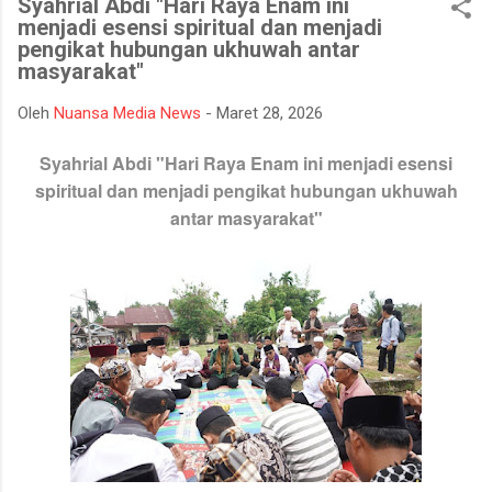
Syahrial Abdi "Hari Raya Enam ini
mempertahankan integritasnya karena tidak tahan terhadap
menjadi esensi spiritual dan menjadi
ujian kehidupan. Ketika berhadapan dengan godaan bertekuk
pengikat hubungan ukhuwah antar
lutut merelakan integritasnya hancur. Padahal telah
masyarakat"
dipertahankan sekian lama, dan banyak orang menilainya
sebagai orang bersih atau baik. Seorang muslim, iman
Oleh
Nuansa Media News
-
Maret 28, 2026
merupakan landasan penting dalam menjalankan kehidupan.
Syahrial Abdi "Hari Raya Enam ini menjadi esensi
Orang beriman selalu bisa menghadapi semua keadaan, ketika
spiritual dan
menjadi pengikat hubungan ukhuwah
ditimpa kebahagiaan ...
antar masyarakat"