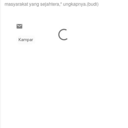
masyarakat yang sejahtera," ungkapnya.
(budi)
Kampar
K
o
m
e
n
t
a
r