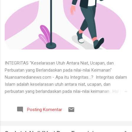
INTEGRITAS "Keselarasan Utuh Antara Niat, Ucapan, dan
Perbuatan yang Berlandaskan pada nilai-nilai Keimanan"
Nuansamedianews.com - Apa itu Integritas...? Integritas dalam
Islam adalah keselarasan utuh antara niat, ucapan, dan
perbuatan yang berlandaskan pada nilai-nilai keimanan . Hal ini
merupakan cerminan dari akhlak mulia ( akhlaq al-karimah ) di
mana seseorang hidup secara konsisten di jalan Allah,
Posting Komentar
menjunjung tinggi kejujuran, serta dapat dipercaya dalam setiap
perkataan dan tugas yang diemban. Untuk menerima keadaan
hidup itu tidaklah mudah. Banyak orang tidak bisa