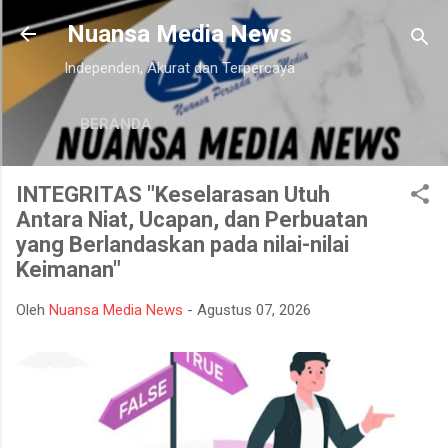
Langsung ke konten utama
Nuansa Media News
Independen, Akurat dan Terpercaya
BERANDA
INTEGRITAS "Keselarasan Utuh
Antara Niat, Ucapan, dan Perbuatan
yang Berlandaskan pada nilai-nilai
Keimanan"
Oleh
Nuansa Media News
-
Agustus 07, 2026