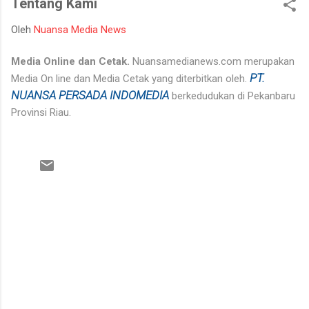
Tentang Kami
mempertahankan integritasnya karena tidak tahan terhadap
ujian kehidupan. Ketika berhadapan dengan godaan bertekuk
Oleh
Nuansa Media News
lutut merelakan integritasnya hancur. Padahal telah
dipertahankan sekian lama, dan banyak orang menilainya
Media Online dan Cetak.
Nuansamedianews.com merupakan
sebagai orang bersih atau baik. Seorang muslim, iman
PT.
Media On line dan Media Cetak yang diterbitkan oleh.
merupakan landasan penting dalam menjalankan kehidupan.
NUANSA PERSADA INDOMEDIA
berkedudukan di Pekanbaru
Orang beriman selalu bisa menghadapi semua keadaan, ketika
Provinsi Riau.
ditimpa kebahagiaan ...
K
o
m
e
n
t