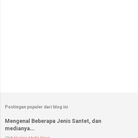
a
r
Postingan populer dari blog ini
Mengenal Beberapa Jenis Santet, dan
medianya...
Oleh
Nuansa Media News