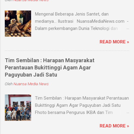
Mengenal Beberapa Jenis Santet, dan
medianya... Ilustrasi NuansaMediaNews.com -
Dalam perkembangan Dunia Teknologi dan
Modern, Santet merupakan ilmu supranatural
READ MORE »
yang hingga saat ini masih ada dan berkembang
di masyarakat. Menurut Kamus Besar Bahasa
Indonesia (KBBI) santet berarti sihir, menyihir.
Tim Sembilan : Harapan Masyarakat
Ilmu Santet merupakan aliran ilmu hitam yang
Perantauan Bukittinggi Agam Agar
digunakan untuk mengendalikan alam seperti
Paguyuban Jadi Satu
objek atau kejadian dengan kekuatan
Oleh
Nuansa Media News
supranatural dari paranormal. Biasanya, santet
melibatkan jin dan kaum sebangsanya untuk
Tim Sembilan : Harapan Masyarakat Perantauan
membahayakan orang lain. Banyak medium
Bukittinggi Agam Agar Paguyuban Jadi Satu
yang digunakan oleh paranormal untuk
Fhoto bersama Pengurus IKBA dan Tim
menyantet seseorang, diantaranya boneka,
Sembilan Pekanbaru - Nuansamedianews -
dupa, kembang, paku, rambut dan masih banyak
READ MORE »
Menjalin silaturahmi dengan sebuah organisasi
lagi. Medium-medium tersebut 'dikirim' oleh