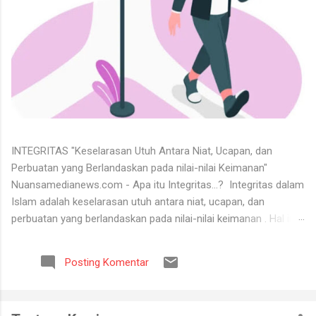
INTEGRITAS "Keselarasan Utuh Antara Niat, Ucapan, dan
Perbuatan yang Berlandaskan pada nilai-nilai Keimanan"
Nuansamedianews.com - Apa itu Integritas...? Integritas dalam
Islam adalah keselarasan utuh antara niat, ucapan, dan
perbuatan yang berlandaskan pada nilai-nilai keimanan . Hal ini
merupakan cerminan dari akhlak mulia ( akhlaq al-karimah ) di
mana seseorang hidup secara konsisten di jalan Allah,
Posting Komentar
menjunjung tinggi kejujuran, serta dapat dipercaya dalam setiap
perkataan dan tugas yang diemban. Untuk menerima keadaan
hidup itu tidaklah mudah. Banyak orang tidak bisa