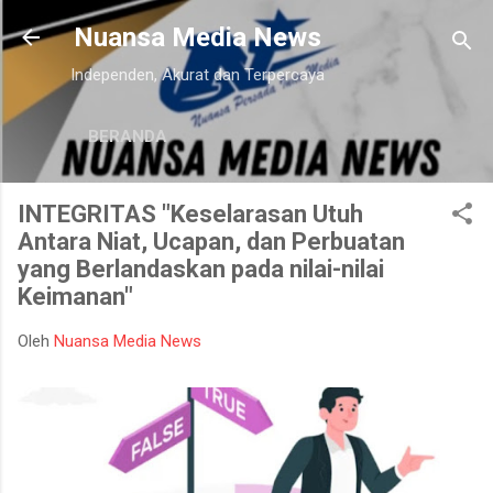
Langsung ke konten utama
Nuansa Media News
Independen, Akurat dan Terpercaya
BERANDA
INTEGRITAS "Keselarasan Utuh
Antara Niat, Ucapan, dan Perbuatan
yang Berlandaskan pada nilai-nilai
Keimanan"
Oleh
Nuansa Media News