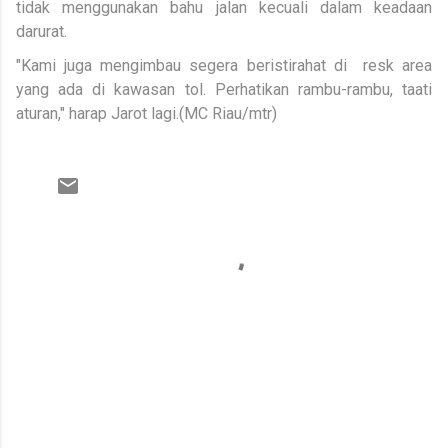
tidak menggunakan bahu jalan kecuali dalam keadaan
darurat.
"Kami juga mengimbau segera beristirahat di resk area
yang ada di kawasan tol. Perhatikan rambu-rambu, taati
aturan," harap Jarot lagi.(MC Riau/mtr)
K
o
m
e
n
t
a
r