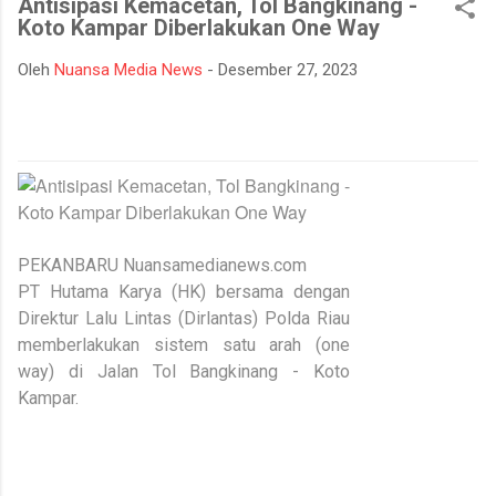
Antisipasi Kemacetan, Tol Bangkinang -
mempertahankan integritasnya karena tidak tahan terhadap
Koto Kampar Diberlakukan One Way
ujian kehidupan. Ketika berhadapan dengan godaan bertekuk
lutut merelakan integritasnya hancur. Padahal telah
Oleh
Nuansa Media News
-
Desember 27, 2023
dipertahankan sekian lama, dan banyak orang menilainya
sebagai orang bersih atau baik. Seorang muslim, iman
merupakan landasan penting dalam menjalankan kehidupan.
Orang beriman selalu bisa menghadapi semua keadaan, ketika
ditimpa kebahagiaan ...
PEKANBARU Nuansamedianews.com
PT Hutama Karya (HK) bersama dengan
Direktur Lalu Lintas (Dirlantas) Polda Riau
memberlakukan sistem satu arah (one
way) di Jalan Tol Bangkinang - Koto
Kampar.