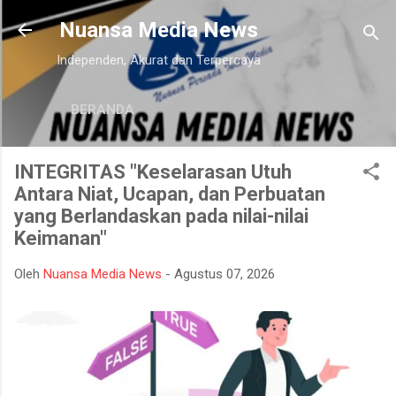
Langsung ke konten utama
Nuansa Media News
Independen, Akurat dan Terpercaya
BERANDA
INTEGRITAS "Keselarasan Utuh
Antara Niat, Ucapan, dan Perbuatan
yang Berlandaskan pada nilai-nilai
Keimanan"
Oleh
Nuansa Media News
-
Agustus 07, 2026