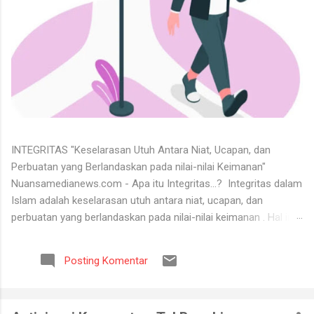
INTEGRITAS "Keselarasan Utuh Antara Niat, Ucapan, dan
Perbuatan yang Berlandaskan pada nilai-nilai Keimanan"
Nuansamedianews.com - Apa itu Integritas...? Integritas dalam
Islam adalah keselarasan utuh antara niat, ucapan, dan
perbuatan yang berlandaskan pada nilai-nilai keimanan . Hal ini
merupakan cerminan dari akhlak mulia ( akhlaq al-karimah ) di
mana seseorang hidup secara konsisten di jalan Allah,
Posting Komentar
menjunjung tinggi kejujuran, serta dapat dipercaya dalam setiap
perkataan dan tugas yang diemban. Untuk menerima keadaan
hidup itu tidaklah mudah. Banyak orang tidak bisa