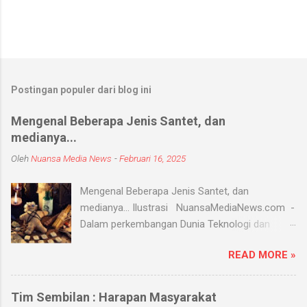
Postingan populer dari blog ini
Mengenal Beberapa Jenis Santet, dan
medianya...
Oleh
Nuansa Media News
-
Februari 16, 2025
Mengenal Beberapa Jenis Santet, dan
medianya... Ilustrasi NuansaMediaNews.com -
Dalam perkembangan Dunia Teknologi dan
Modern, Santet merupakan ilmu supranatural
READ MORE »
yang hingga saat ini masih ada dan berkembang
di masyarakat. Menurut Kamus Besar Bahasa
Indonesia (KBBI) santet berarti sihir, menyihir.
Tim Sembilan : Harapan Masyarakat
Ilmu Santet merupakan aliran ilmu hitam yang