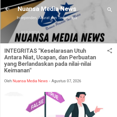
Langsung ke konten utama
Nuansa Media News
Independen, Akurat dan Terpercaya
BERANDA
INTEGRITAS "Keselarasan Utuh
Antara Niat, Ucapan, dan Perbuatan
yang Berlandaskan pada nilai-nilai
Keimanan"
Oleh
Nuansa Media News
-
Agustus 07, 2026