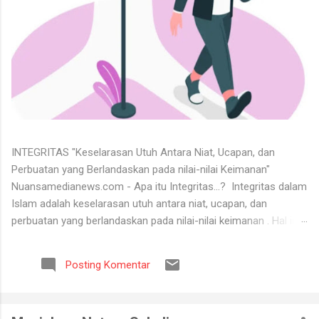
INTEGRITAS "Keselarasan Utuh Antara Niat, Ucapan, dan
Perbuatan yang Berlandaskan pada nilai-nilai Keimanan"
Nuansamedianews.com - Apa itu Integritas...? Integritas dalam
Islam adalah keselarasan utuh antara niat, ucapan, dan
perbuatan yang berlandaskan pada nilai-nilai keimanan . Hal ini
merupakan cerminan dari akhlak mulia ( akhlaq al-karimah ) di
mana seseorang hidup secara konsisten di jalan Allah,
Posting Komentar
menjunjung tinggi kejujuran, serta dapat dipercaya dalam setiap
perkataan dan tugas yang diemban. Untuk menerima keadaan
hidup itu tidaklah mudah. Banyak orang tidak bisa