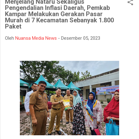
Menjelang Nataru Sekaligus
mempertahankan integritasnya karena tidak tahan terhadap
Pengendalian Inflasi Daerah, Pemkab
ujian kehidupan. Ketika berhadapan dengan godaan bertekuk
Kampar Melakukan Gerakan Pasar
lutut merelakan integritasnya hancur. Padahal telah
Murah di 7 Kecamatan Sebanyak 1.800
dipertahankan sekian lama, dan banyak orang menilainya
Paket
sebagai orang bersih atau baik. Seorang muslim, iman
Oleh
Nuansa Media News
-
Desember 05, 2023
merupakan landasan penting dalam menjalankan kehidupan.
Orang beriman selalu bisa menghadapi semua keadaan, ketika
ditimpa kebahagiaan ...