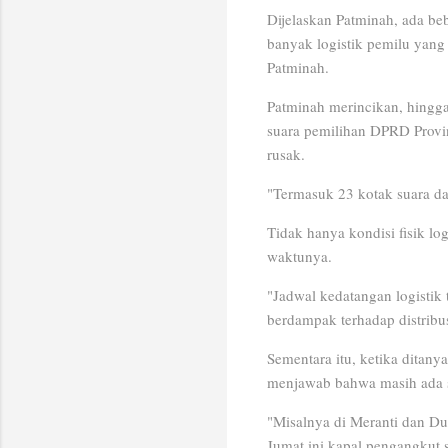
Dijelaskan Patminah, ada be
banyak logistik pemilu yang
Patminah.
Patminah merincikan, hingga
suara pemilihan DPRD Provin
rusak.
"Termasuk 23 kotak suara da
Tidak hanya kondisi fisik log
waktunya.
"Jadwal kedatangan logistik t
berdampak terhadap distribus
Sementara itu, ketika ditan
menjawab bahwa masih ada s
"Misalnya di Meranti dan Du
Jumat ini kapal pengangkut 