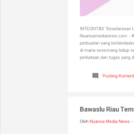
INTEGRITAS "Keselarasan Ut
Nuansamedianews.com - Apa 
perbuatan yang berlandaskan
di mana seseorang hidup sec
perkataan dan tugas yang d
mempertahankan integritasn
lutut merelakan integritasn
Posting Koment
bersih atau baik. Seorang 
bisa menghadapi semua kead
Bawaslu Riau Tem
Oleh
Nuansa Media News
-