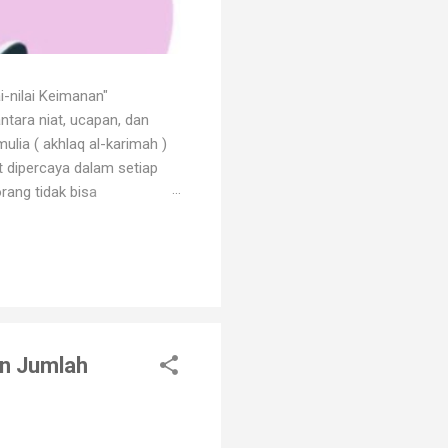
i-nilai Keimanan"
ntara niat, ucapan, dan
ulia ( akhlaq al-karimah )
at dipercaya dalam setiap
rang tidak bisa
 dengan godaan bertekuk
ng menilainya sebagai orang
an. Orang beriman selalu
an Jumlah