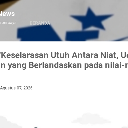
Langsung ke konten utama
News
erpercaya
BERANDA
Keselarasan Utuh Antara Niat, U
n yang Berlandaskan pada nilai-n
Agustus 07, 2026