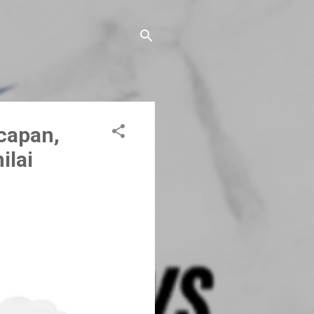
capan,
ilai