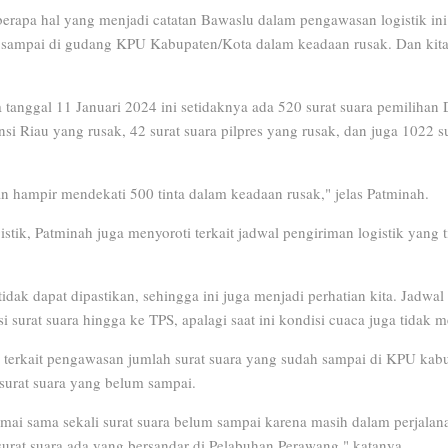
berapa hal yang menjadi catatan Bawaslu dalam pengawasan logistik i
 sampai di gudang KPU Kabupaten/Kota dalam keadaan rusak. Dan kita t
 tanggal 11 Januari 2024 ini setidaknya ada 520 surat suara pemilihan
si Riau yang rusak, 42 surat suara pilpres yang rusak, dan juga 1022 
n hampir mendekati 500 tinta dalam keadaan rusak," jelas Patminah.
istik, Patminah juga menyoroti terkait jadwal pengiriman logistik yang 
idak dapat dipastikan, sehingga ini juga menjadi perhatian kita. Jadwal 
i surat suara hingga ke TPS, apalagi saat ini kondisi cuaca juga tidak 
ya terkait pengawasan jumlah surat suara yang sudah sampai di KPU kab
urat suara yang belum sampai.
mai sama sekali surat suara belum sampai karena masih dalam perjalanan
surat suara ada yang bersandar di Pelabuhan Perawang," katanya.