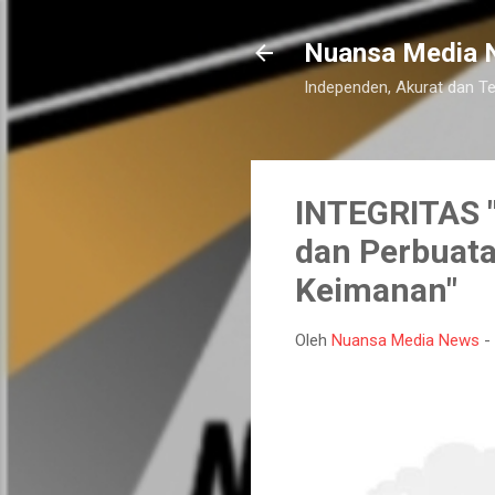
Nuansa Media 
Independen, Akurat dan T
INTEGRITAS "
dan Perbuata
Keimanan"
Oleh
Nuansa Media News
-