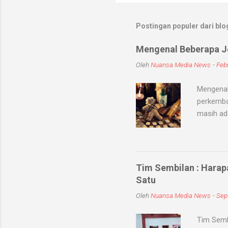
Postingan populer dari blog
Mengenal Beberapa Je
Oleh
Nuansa Media News
-
Febr
Mengenal
perkemba
masih ad
sihir, me
objek ata
kaum seb
untuk me
Tim Sembilan : Harap
Medium-me
Satu
dunia sup
Oleh
Nuansa Media News
-
Sep
khodam Sa
Tim Semb