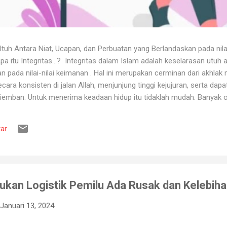
uh Antara Niat, Ucapan, dan Perbuatan yang Berlandaskan pada nila
itu Integritas...? Integritas dalam Islam adalah keselarasan utuh a
 pada nilai-nilai keimanan . Hal ini merupakan cerminan dari akhlak m
ara konsisten di jalan Allah, menjunjung tinggi kejujuran, serta dap
iemban. Untuk menerima keadaan hidup itu tidaklah mudah. Banyak o
ya karena tidak tahan terhadap ujian kehidupan. Ketika berhadapan
ya hancur. Padahal telah dipertahankan sekian lama, dan banyak ora
ar
muslim, iman merupakan landasan penting dalam menjalankan kehidup
aan, ketika ditimpa kebahagiaan ...
ukan Logistik Pemilu Ada Rusak dan Kelebih
Januari 13, 2024