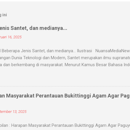
 ini
nis Santet, dan medianya...
uari 16, 2025
 Beberapa Jenis Santet, dan medianya... Ilustrasi NuansaMediaNe
ngan Dunia Teknologi dan Modern, Santet merupakan ilmu supranatur
a dan berkembang di masyarakat. Menurut Kamus Besar Bahasa Indon
nyihir. Ilmu Santet merupakan aliran ilmu hitam yang digunakan untu
u kejadian dengan kekuatan supranatural dari paranormal. Biasanya, 
angsanya untuk membahayakan orang lain. Banyak medium yang di
nyantet seseorang, diantaranya boneka, dupa, kembang, paku, rambu
an Masyarakat Perantauan Bukittinggi Agam Agar Pa
dium tersebut 'dikirim' oleh para dukun atau 'orang pintar' yang d
ranatural, ada beberapa jenis santet yang populer di kalangan masyara
tember 13, 2025
ntet jenis ini bekerja ketika dukun santet mengirimkan makhluk halus,
ilan : Harapan Masyarakat Perantauan Bukittinggi Agam Agar Pagu