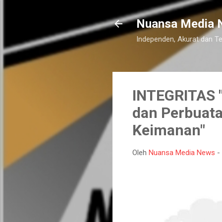
Nuansa Media 
Independen, Akurat dan T
INTEGRITAS "
dan Perbuata
Keimanan"
Oleh
Nuansa Media News
-