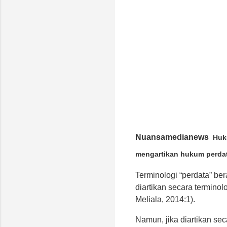
Nuansamedianews
Huku
mengartikan hukum perdat
Terminologi “perdata” be
diartikan secara termino
Meliala, 2014:1).
Namun, jika diartikan s