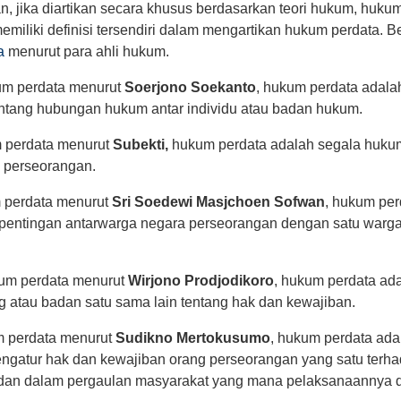
n, jika diartikan secara khusus berdasarkan teori hukum, huku
 memiliki definisi tersendiri dalam mengartikan hukum perdata. B
a
menurut para ahli hukum.
um perdata menurut
Soerjono Soekanto
, hukum perdata adala
ntang hubungan hukum antar individu atau badan hukum.
 perdata menurut
Subekti,
hukum perdata adalah segala huku
 perseorangan.
m perdata menurut
Sri Soedewi Masjchoen Sofwan
, hukum per
pentingan antarwarga negara perseorangan dengan satu warg
kum perdata menurut
Wirjono Prodjodikoro
, hukum perdata ad
 atau badan satu sama lain tentang hak dan kewajiban.
m perdata menurut
Sudikno Mertokusumo
, hukum perdata ad
ngatur hak dan kewajiban orang perseorangan yang satu terha
dan dalam pergaulan masyarakat yang mana pelaksanaannya 