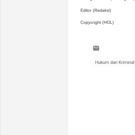
Editor (Redaksi)
Copycright (HOL)
Hukum dan Kriminal
K
o
m
e
n
t
a