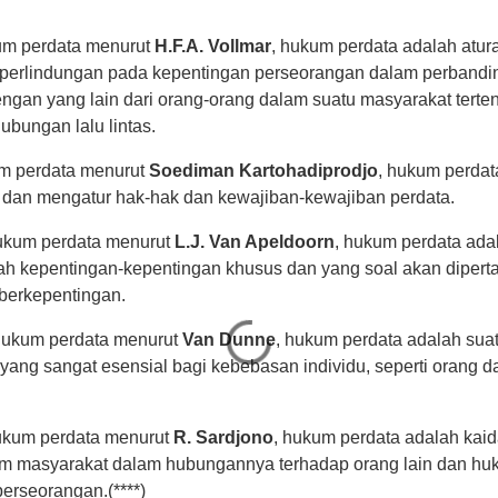
um perdata menurut
H.F.A. Vollmar
, hukum perdata adalah atur
erlindungan pada kepentingan perseorangan dalam perbandin
ngan yang lain dari orang-orang dalam suatu masyarakat terte
bungan lalu lintas.
um perdata menurut
Soediman Kartohadiprodjo
, hukum perda
an mengatur hak-hak dan kewajiban-kewajiban perdata.
ukum perdata menurut
L.J. Van Apeldoorn
, hukum perdata ada
h kepentingan-kepentingan khusus dan yang soal akan diperta
berkepentingan.
hukum perdata menurut
Van Dunne
, hukum perdata adalah sua
yang sangat esensial bagi kebebasan individu, seperti orang da
ukum perdata menurut
R. Sardjono
, hukum perdata adalah kai
m masyarakat dalam hubungannya terhadap orang lain dan hu
erseorangan.(****)