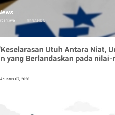
Langsung ke konten utama
News
erpercaya
BERANDA
Keselarasan Utuh Antara Niat, U
n yang Berlandaskan pada nilai-n
Agustus 07, 2026