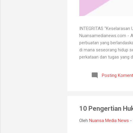
INTEGRITAS "Keselarasan Ut
Nuansamedianews.com - Apa 
perbuatan yang berlandaskan
di mana seseorang hidup sec
perkataan dan tugas yang d
mempertahankan integritasn
lutut merelakan integritasn
Posting Koment
bersih atau baik. Seorang 
bisa menghadapi semua kead
10 Pengertian Hu
Oleh
Nuansa Media News
-