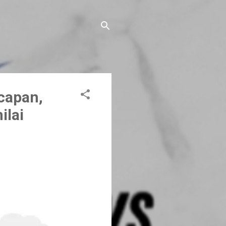
capan,
ilai