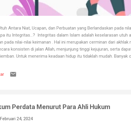
uh Antara Niat, Ucapan, dan Perbuatan yang Berlandaskan pada nila
itu Integritas...? Integritas dalam Islam adalah keselarasan utuh a
 pada nilai-nilai keimanan . Hal ini merupakan cerminan dari akhlak m
ara konsisten di jalan Allah, menjunjung tinggi kejujuran, serta dap
iemban. Untuk menerima keadaan hidup itu tidaklah mudah. Banyak o
ya karena tidak tahan terhadap ujian kehidupan. Ketika berhadapan
ya hancur. Padahal telah dipertahankan sekian lama, dan banyak ora
ar
muslim, iman merupakan landasan penting dalam menjalankan kehidup
aan, ketika ditimpa kebahagiaan ...
kum Perdata Menurut Para Ahli Hukum
Februari 24, 2024