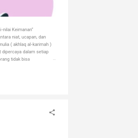
i-nilai Keimanan"
ntara niat, ucapan, dan
ulia ( akhlaq al-karimah )
at dipercaya dalam setiap
rang tidak bisa
 dengan godaan bertekuk
ng menilainya sebagai orang
an. Orang beriman selalu