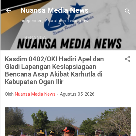
Langsung ke konten utama
Nuansa Media News
Independen, Akurat dan Terpercaya
BERANDA
Kasdim 0402/OKI Hadiri Apel dan
Gladi Lapangan Kesiapsiagaan
Bencana Asap Akibat Karhutla di
Kabupaten Ogan Ilir
Oleh
Nuansa Media News
-
Agustus 05, 2026