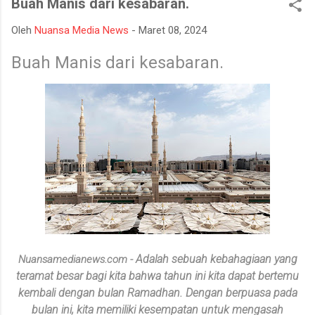
Buah Manis dari kesabaran.
bencana asap akibat kebakaran hutan dan lahan yang kerap
terjadi pada musim kemarau. Apel dan gladi lapangan diikuti
Oleh
Nuansa Media News
-
Maret 08, 2024
oleh unsur TNI, Polri, BPBD, Manggala Agni, Dinas Pemadam
Kebakaran, instansi pemerintah daerah, relawan, serta berbagai
Buah Manis dari kesabaran.
elemen masyarakat. Melalui kegiatan ini, seluruh peserta
mendapatkan gambaran mengenai mekanisme penanganan
Karhutla, mulai dari koordinasi antarinstansi, pengerahan
personel dan peralatan, hingga simulasi pe...
Adalah sebuah kebahagiaan yang
Nuansamedianews.com -
teramat besar bagi kita bahwa tahun ini kita dapat bertemu
kembali dengan bulan Ramadhan. Dengan berpuasa pada
bulan ini, kita memiliki kesempatan untuk mengasah