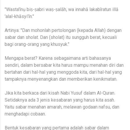
"Wasta'īnụ biṣ-ṣabri waṣ-ṣalāh, wa innahā lakabīratun illā
'alal-khāsyi'īn."
Artinya: "Dan mohonlah pertolongan (kepada Allah) dengan
sabar dan sholat. Dan (sholat) itu sungguh berat, kecuali
bagi orang-orang yang khusyuk."
Mengapa berat? Karena sebagaimana arti bahasanya
sendiri, dalam bersabar kita harus mampu menahan diri dan
bertahan dari hal-hal yang menggoda kita, dari hal-hal yang
tampaknya menyenangkan dan memberikan kenikmatan.
Jika kita berkaca dari kisah Nabi Yusuf dalam Al-Quran.
Setidaknya ada 3 jenis kesabaran yang harus kita asah.
Yaitu sabar menahan amarah, melawan godaan nafsu, dan
menghadapi cobaan.
Bentuk kesabaran yang pertama adalah sabar dalam