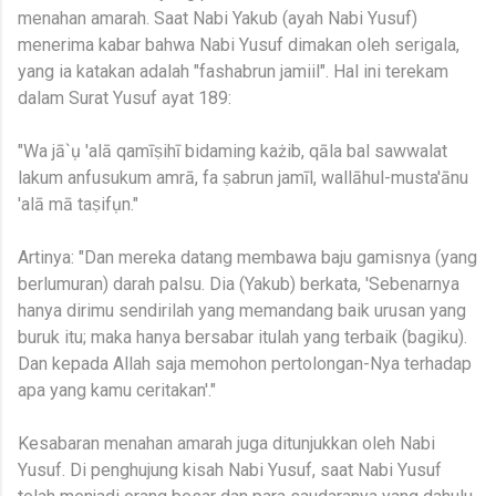
menahan amarah. Saat Nabi Yakub (ayah Nabi Yusuf)
menerima kabar bahwa Nabi Yusuf dimakan oleh serigala,
yang ia katakan adalah "fashabrun jamiil". Hal ini terekam
dalam Surat Yusuf ayat 189:
"Wa jā`ụ 'alā qamīṣihī bidaming każib, qāla bal sawwalat
lakum anfusukum amrā, fa ṣabrun jamīl, wallāhul-musta'ānu
'alā mā taṣifụn."
Artinya: "Dan mereka datang membawa baju gamisnya (yang
berlumuran) darah palsu. Dia (Yakub) berkata, 'Sebenarnya
hanya dirimu sendirilah yang memandang baik urusan yang
buruk itu; maka hanya bersabar itulah yang terbaik (bagiku).
Dan kepada Allah saja memohon pertolongan-Nya terhadap
apa yang kamu ceritakan'."
Kesabaran menahan amarah juga ditunjukkan oleh Nabi
Yusuf. Di penghujung kisah Nabi Yusuf, saat Nabi Yusuf