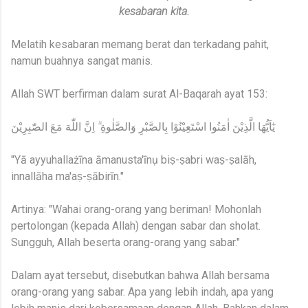
kesabaran kita.
Melatih kesabaran memang berat dan terkadang pahit,
namun buahnya sangat manis.
Allah SWT berfirman dalam surat Al-Baqarah ayat 153:
يٰٓاَيُّهَا الَّذِيْنَ اٰمَنُوا اسْتَعِيْنُوْا بِالصَّبْرِ وَالصَّلٰوةِ ۗ اِنَّ اللّٰهَ مَعَ الصّٰبِرِيْنَ
"Yā ayyuhallażīna āmanusta'īnụ biṣ-ṣabri waṣ-ṣalāh,
innallāha ma'aṣ-ṣābirīn."
Artinya: "Wahai orang-orang yang beriman! Mohonlah
pertolongan (kepada Allah) dengan sabar dan sholat.
Sungguh, Allah beserta orang-orang yang sabar."
Dalam ayat tersebut, disebutkan bahwa Allah bersama
orang-orang yang sabar. Apa yang lebih indah, apa yang