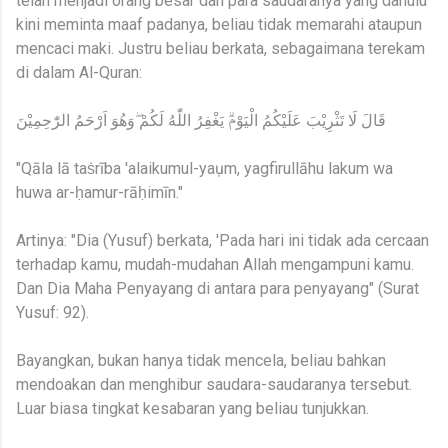
telah menjadi orang besar dan para saudaranya yang dahulu
kini meminta maaf padanya, beliau tidak memarahi ataupun
mencaci maki. Justru beliau berkata, sebagaimana terekam
di dalam Al-Quran:
قَالَ لَا تَثْرِيْبَ عَلَيْكُمُ الْيَوْمَۗ يَغْفِرُ اللّٰهُ لَكُمْ ۖوَهُوَ اَرْحَمُ الرّٰحِمِيْنَ
"Qāla lā taṡrība 'alaikumul-yaụm, yagfirullāhu lakum wa
huwa ar-ḥamur-rāḥimīn."
Artinya: "Dia (Yusuf) berkata, 'Pada hari ini tidak ada cercaan
terhadap kamu, mudah-mudahan Allah mengampuni kamu.
Dan Dia Maha Penyayang di antara para penyayang" (Surat
Yusuf: 92).
Bayangkan, bukan hanya tidak mencela, beliau bahkan
mendoakan dan menghibur saudara-saudaranya tersebut.
Luar biasa tingkat kesabaran yang beliau tunjukkan.