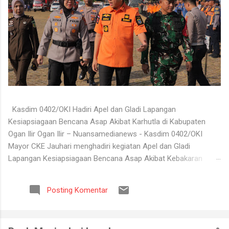
Kasdim 0402/OKI Hadiri Apel dan Gladi Lapangan
Kesiapsiagaan Bencana Asap Akibat Karhutla di Kabupaten
Ogan Ilir Ogan Ilir – Nuansamedianews - Kasdim 0402/OKI
Mayor CKE Jauhari menghadiri kegiatan Apel dan Gladi
Lapangan Kesiapsiagaan Bencana Asap Akibat Kebakaran
Hutan dan Lahan (Karhutla) Kabupaten Ogan Ilir Tahun 2026
yang digelar di Lapangan Upacara Komplek Perkantoran
Posting Komentar
Terpadu (KPT) Tanjung Senai, Kabupaten Ogan Ilir, Selasa
(4/8/2026). Kegiatan tersebut dilaksanakan sebagai bentuk
kesiapan seluruh unsur terkait dalam menghadapi potensi