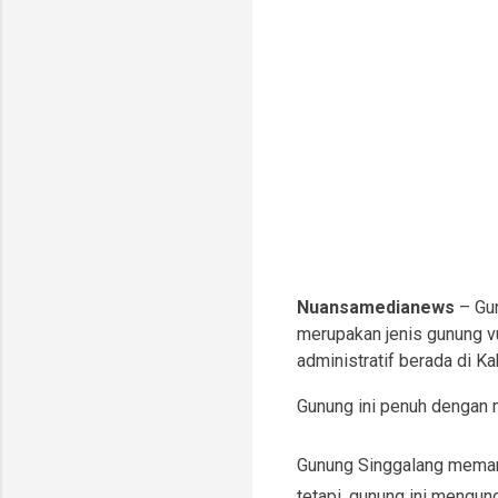
Nuansamedianews
– Gu
merupakan jenis gunung vu
administratif berada di 
Gunung ini penuh dengan m
Gunung Singgalang memang
tetapi, gunung ini mengun