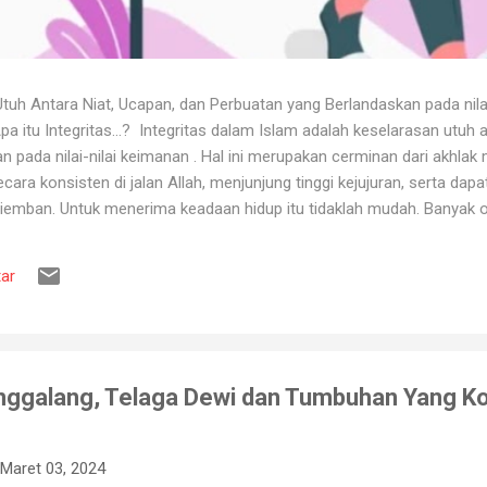
uh Antara Niat, Ucapan, dan Perbuatan yang Berlandaskan pada nila
itu Integritas...? Integritas dalam Islam adalah keselarasan utuh a
 pada nilai-nilai keimanan . Hal ini merupakan cerminan dari akhlak m
ara konsisten di jalan Allah, menjunjung tinggi kejujuran, serta dap
iemban. Untuk menerima keadaan hidup itu tidaklah mudah. Banyak o
ya karena tidak tahan terhadap ujian kehidupan. Ketika berhadapan
ya hancur. Padahal telah dipertahankan sekian lama, dan banyak ora
ar
muslim, iman merupakan landasan penting dalam menjalankan kehidup
aan, ketika ditimpa kebahagiaan ...
nggalang, Telaga Dewi dan Tumbuhan Yang Ko
Maret 03, 2024