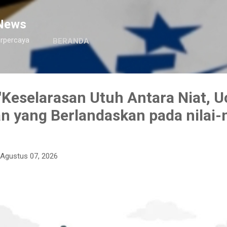
Langsung ke konten utama
News
erpercaya
BERANDA
Keselarasan Utuh Antara Niat, U
n yang Berlandaskan pada nilai-n
Agustus 07, 2026