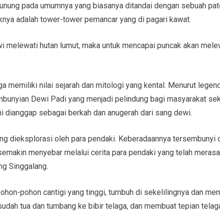
unung pada umumnya yang biasanya ditandai dengan sebuah pato
knya adalah tower-tower pemancar yang di pagari kawat.
i melewati hutan lumut, maka untuk mencapai puncak akan melew
uga memiliki nilai sejarah dan mitologi yang kental. Menurut leg
unyian Dewi Padi yang menjadi pelindung bagi masyarakat sekit
 ini dianggap sebagai berkah dan anugerah dari sang dewi.
ang dieksplorasi oleh para pendaki. Keberadaannya tersembunyi 
semakin menyebar melalui cerita para pendaki yang telah merasa
ng Singgalang.
pohon-pohon cantigi yang tinggi, tumbuh di sekelilingnya dan m
udah tua dan tumbang ke bibir telaga, dan membuat tepian telag