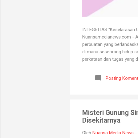
INTEGRITAS "Keselarasan Ut
Nuansamedianews.com - Apa 
perbuatan yang berlandaskan
di mana seseorang hidup sec
perkataan dan tugas yang d
mempertahankan integritasn
lutut merelakan integritasn
Posting Koment
bersih atau baik. Seorang 
bisa menghadapi semua kead
Misteri Gunung Si
Disekitarnya
Oleh
Nuansa Media News
-