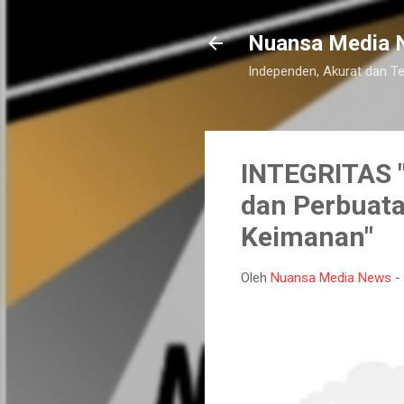
Nuansa Media 
Independen, Akurat dan T
INTEGRITAS "
dan Perbuata
Keimanan"
Oleh
Nuansa Media News
-