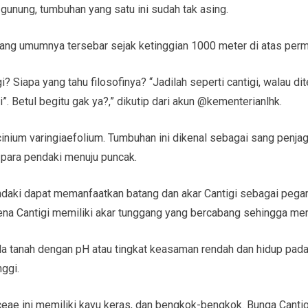
gunung, tumbuhan yang satu ini sudah tak asing.
ang umumnya tersebar sejak ketinggian 1000 meter di atas perm
? Siapa yang tahu filosofinya? “Jadilah seperti cantigi, walau d
i”. Betul begitu gak ya?,” dikutip dari akun @kementerianlhk.
cinium varingiaefolium. Tumbuhan ini dikenal sebagai sang penjag
ara pendaki menuju puncak.
 pendaki dapat memanfaatkan batang dan akar Cantigi sebagai pega
rena Cantigi memiliki akar tunggang yang bercabang sehingga me
da tanah dengan pH atau tingkat keasaman rendah dan hidup pada
ggi.
eae ini memiliki kayu keras, dan bengkok-bengkok. Bunga Cantig