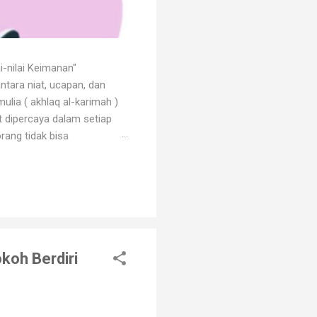
i-nilai Keimanan"
ntara niat, ucapan, dan
ulia ( akhlaq al-karimah )
at dipercaya dalam setiap
rang tidak bisa
 dengan godaan bertekuk
ng menilainya sebagai orang
an. Orang beriman selalu
koh Berdiri