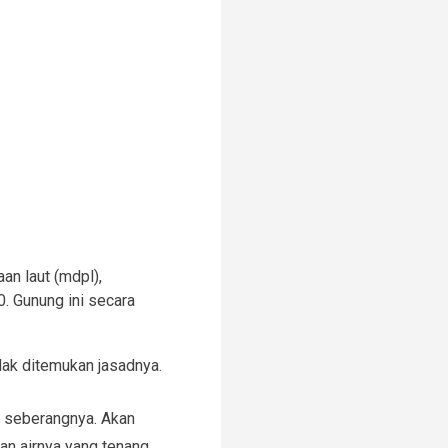
an laut (mdpl),
0. Gunung ini secara
dak ditemukan jasadnya.
i seberangnya. Akan
an airnya yang tenang,