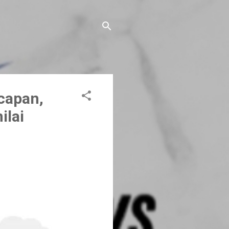
capan,
ilai