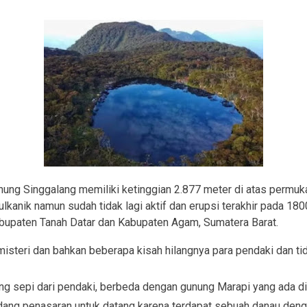
nung Singgalang memiliki ketinggian 2.877 meter di atas permuka
lkanik namun sudah tidak lagi aktif dan erupsi terakhir pada 180
Kabupaten Tanah Datar dan Kabupaten Agam, Sumatera Barat.
isteri dan bahkan beberapa kisah hilangnya para pendaki dan ti
 sepi dari pendaki, berbeda dengan gunung Marapi yang ada d
dang penasaran untuk datang karena terdapat sebuah danau deng