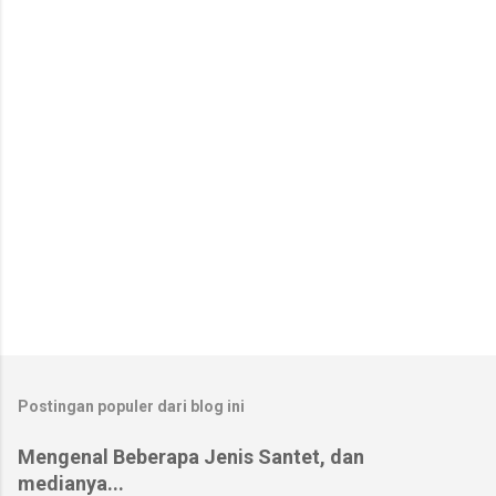
t
a
r
Postingan populer dari blog ini
Mengenal Beberapa Jenis Santet, dan
medianya...