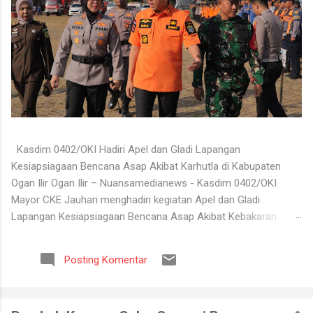
Kasdim 0402/OKI Hadiri Apel dan Gladi Lapangan
Kesiapsiagaan Bencana Asap Akibat Karhutla di Kabupaten
Ogan Ilir Ogan Ilir – Nuansamedianews - Kasdim 0402/OKI
Mayor CKE Jauhari menghadiri kegiatan Apel dan Gladi
Lapangan Kesiapsiagaan Bencana Asap Akibat Kebakaran
Hutan dan Lahan (Karhutla) Kabupaten Ogan Ilir Tahun 2026
yang digelar di Lapangan Upacara Komplek Perkantoran
Posting Komentar
Terpadu (KPT) Tanjung Senai, Kabupaten Ogan Ilir, Selasa
(4/8/2026). Kegiatan tersebut dilaksanakan sebagai bentuk
kesiapan seluruh unsur terkait dalam menghadapi potensi