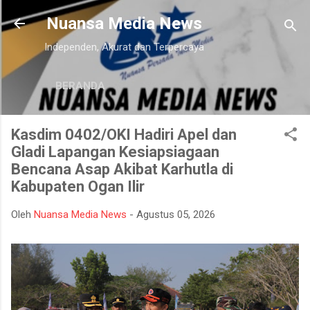
Langsung ke konten utama
Nuansa Media News
Independen, Akurat dan Terpercaya
BERANDA
Kasdim 0402/OKI Hadiri Apel dan
Gladi Lapangan Kesiapsiagaan
Bencana Asap Akibat Karhutla di
Kabupaten Ogan Ilir
Oleh
Nuansa Media News
-
Agustus 05, 2026