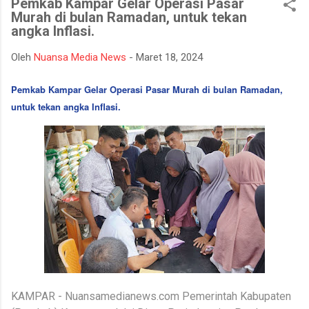
Pemkab Kampar Gelar Operasi Pasar
bencana asap akibat kebakaran hutan dan lahan yang kerap
Murah di bulan Ramadan, untuk tekan
terjadi pada musim kemarau. Apel dan gladi lapangan diikuti
angka Inflasi.
oleh unsur TNI, Polri, BPBD, Manggala Agni, Dinas Pemadam
Kebakaran, instansi pemerintah daerah, relawan, serta berbagai
Oleh
Nuansa Media News
-
Maret 18, 2024
elemen masyarakat. Melalui kegiatan ini, seluruh peserta
mendapatkan gambaran mengenai mekanisme penanganan
Pemkab Kampar Gelar Operasi Pasar Murah di bulan Ramadan,
Karhutla, mulai dari koordinasi antarinstansi, pengerahan
untuk tekan angka Inflasi.
personel dan peralatan, hingga simulasi pe...
KAMPAR - Nuansamedianews.com Pemerintah Kabupaten