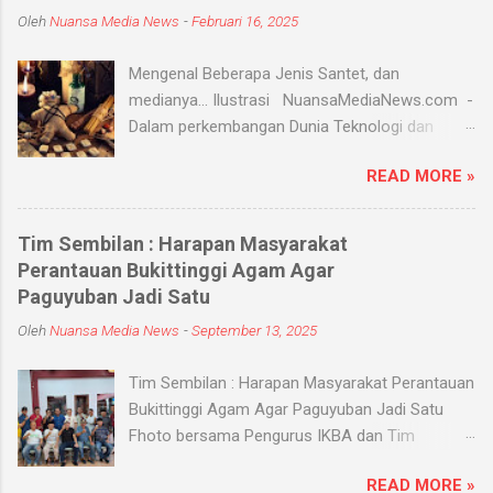
Oleh
Nuansa Media News
-
Februari 16, 2025
Mengenal Beberapa Jenis Santet, dan
medianya... Ilustrasi NuansaMediaNews.com -
Dalam perkembangan Dunia Teknologi dan
Modern, Santet merupakan ilmu supranatural
READ MORE »
yang hingga saat ini masih ada dan berkembang
di masyarakat. Menurut Kamus Besar Bahasa
Indonesia (KBBI) santet berarti sihir, menyihir.
Tim Sembilan : Harapan Masyarakat
Ilmu Santet merupakan aliran ilmu hitam yang
Perantauan Bukittinggi Agam Agar
digunakan untuk mengendalikan alam seperti
Paguyuban Jadi Satu
objek atau kejadian dengan kekuatan
Oleh
Nuansa Media News
-
September 13, 2025
supranatural dari paranormal. Biasanya, santet
melibatkan jin dan kaum sebangsanya untuk
Tim Sembilan : Harapan Masyarakat Perantauan
membahayakan orang lain. Banyak medium
Bukittinggi Agam Agar Paguyuban Jadi Satu
yang digunakan oleh paranormal untuk
Fhoto bersama Pengurus IKBA dan Tim
menyantet seseorang, diantaranya boneka,
Sembilan Pekanbaru - Nuansamedianews -
dupa, kembang, paku, rambut dan masih banyak
READ MORE »
Menjalin silaturahmi dengan sebuah organisasi