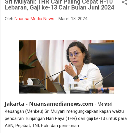
Sri Mulyani: THR Cair Paling Cepat H-10
mempertahankan integritasnya karena tidak tahan terhadap
Lebaran, Gaji ke-13 Cair Bulan Juni 2024
ujian kehidupan. Ketika berhadapan dengan godaan bertekuk
lutut merelakan integritasnya hancur. Padahal telah
Oleh
Nuansa Media News
-
Maret 18, 2024
dipertahankan sekian lama, dan banyak orang menilainya
sebagai orang bersih atau baik. Seorang muslim, iman
merupakan landasan penting dalam menjalankan kehidupan.
Orang beriman selalu bisa menghadapi semua keadaan, ketika
ditimpa kebahagiaan ...
Jakarta - Nuansamedianews.com
-
Menteri
Keuangan (Menkeu) Sri Mulyani mengungkapkan kapan waktu
pencairan Tunjangan Hari Raya (THR) dan gaji ke-13 untuk para
ASN, Pejabat, TNI, Polri dan pensiunan.