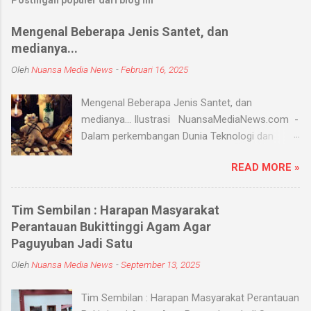
Postingan populer dari blog ini
Mengenal Beberapa Jenis Santet, dan
medianya...
Oleh
Nuansa Media News
-
Februari 16, 2025
Mengenal Beberapa Jenis Santet, dan
medianya... Ilustrasi NuansaMediaNews.com -
Dalam perkembangan Dunia Teknologi dan
Modern, Santet merupakan ilmu supranatural
READ MORE »
yang hingga saat ini masih ada dan berkembang
di masyarakat. Menurut Kamus Besar Bahasa
Indonesia (KBBI) santet berarti sihir, menyihir.
Tim Sembilan : Harapan Masyarakat
Ilmu Santet merupakan aliran ilmu hitam yang
Perantauan Bukittinggi Agam Agar
digunakan untuk mengendalikan alam seperti
Paguyuban Jadi Satu
objek atau kejadian dengan kekuatan
Oleh
Nuansa Media News
-
September 13, 2025
supranatural dari paranormal. Biasanya, santet
melibatkan jin dan kaum sebangsanya untuk
Tim Sembilan : Harapan Masyarakat Perantauan
membahayakan orang lain. Banyak medium