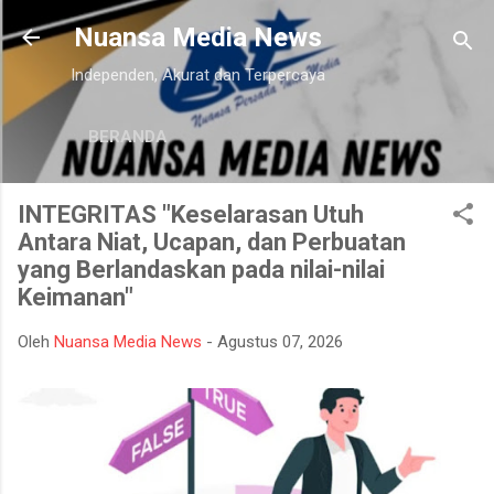
Langsung ke konten utama
Nuansa Media News
Independen, Akurat dan Terpercaya
BERANDA
INTEGRITAS "Keselarasan Utuh
Antara Niat, Ucapan, dan Perbuatan
yang Berlandaskan pada nilai-nilai
Keimanan"
Oleh
Nuansa Media News
-
Agustus 07, 2026