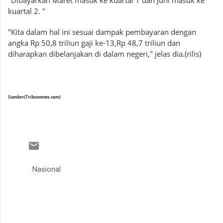
"Dibayarkan Maret masuk ke kuartal 1 dan Juni masuk ke
kuartal 2. "
"Kita dalam hal ini sesuai dampak pembayaran dengan
angka Rp 50,8 triliun gaji ke-13,Rp 48,7 triliun dan
diharapkan dibelanjakan di dalam negeri," jelas dia.(rilis)
Sumber(Tribunnews.com)
Nasional
K
o
m