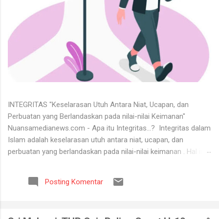
INTEGRITAS "Keselarasan Utuh Antara Niat, Ucapan, dan
Perbuatan yang Berlandaskan pada nilai-nilai Keimanan"
Nuansamedianews.com - Apa itu Integritas...? Integritas dalam
Islam adalah keselarasan utuh antara niat, ucapan, dan
perbuatan yang berlandaskan pada nilai-nilai keimanan . Hal ini
merupakan cerminan dari akhlak mulia ( akhlaq al-karimah ) di
mana seseorang hidup secara konsisten di jalan Allah,
Posting Komentar
menjunjung tinggi kejujuran, serta dapat dipercaya dalam setiap
perkataan dan tugas yang diemban. Untuk menerima keadaan
hidup itu tidaklah mudah. Banyak orang tidak bisa