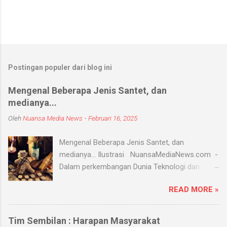
Postingan populer dari blog ini
Mengenal Beberapa Jenis Santet, dan
medianya...
Oleh
Nuansa Media News
-
Februari 16, 2025
Mengenal Beberapa Jenis Santet, dan
medianya... Ilustrasi NuansaMediaNews.com -
Dalam perkembangan Dunia Teknologi dan
Modern, Santet merupakan ilmu supranatural
READ MORE »
yang hingga saat ini masih ada dan berkembang
di masyarakat. Menurut Kamus Besar Bahasa
Indonesia (KBBI) santet berarti sihir, menyihir.
Tim Sembilan : Harapan Masyarakat