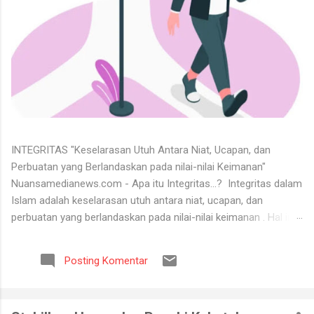
INTEGRITAS "Keselarasan Utuh Antara Niat, Ucapan, dan
Perbuatan yang Berlandaskan pada nilai-nilai Keimanan"
Nuansamedianews.com - Apa itu Integritas...? Integritas dalam
Islam adalah keselarasan utuh antara niat, ucapan, dan
perbuatan yang berlandaskan pada nilai-nilai keimanan . Hal ini
merupakan cerminan dari akhlak mulia ( akhlaq al-karimah ) di
mana seseorang hidup secara konsisten di jalan Allah,
Posting Komentar
menjunjung tinggi kejujuran, serta dapat dipercaya dalam setiap
perkataan dan tugas yang diemban. Untuk menerima keadaan
hidup itu tidaklah mudah. Banyak orang tidak bisa