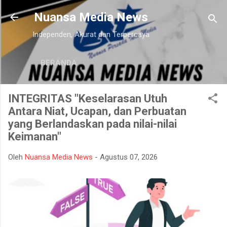
Langsung ke konten utama
Nuansa Media News
Independen, Akurat dan Terpercaya
BERANDA
INTEGRITAS "Keselarasan Utuh
Antara Niat, Ucapan, dan Perbuatan
yang Berlandaskan pada nilai-nilai
Keimanan"
Oleh
Nuansa Media News
-
Agustus 07, 2026