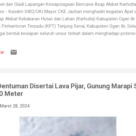
l dan Gladi Lapangan Kesiapsiagaan Bencana Asap Akibat Karhutla 
ws - Kasdim 0402/OKI Mayor CKE Jauhari menghadiri kegiatan Apel 
 Akibat Kebakaran Hutan dan Lahan (Karhutla) Kabupaten Ogan Ilir 
erkantoran Terpadu (KPT) Tanjung Senai, Kabupaten Ogan Ilir, Sela
gai bentuk kesiapan seluruh unsur terkait dalam menghadapi potens
ang kerap terjadi pada musim kemarau. Apel dan gladi lapangan diikut
 Pemadam Kebakaran, instansi pemerintah daerah, relawan, serta b
ar
ruh peserta mendapatkan gambaran mengenai mekanisme penanganan K
engerahan personel dan peralatan, hingga simulasi pe...
Dentuman Disertai Lava Pijar, Gunung Marapi
00 Meter
Maret 28, 2024