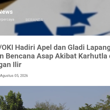
Langsung ke konten utama
News
erpercaya
BERANDA
OKI Hadiri Apel dan Gladi Lapan
n Bencana Asap Akibat Karhutla 
an Ilir
Agustus 05, 2026