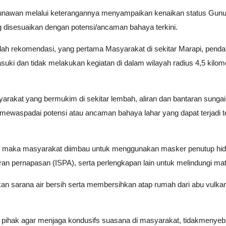
awan melalui keterangannya menyampaikan kenaikan status Gunung
 disesuaikan dengan potensi/ancaman bahaya terkini.
ah rekomendasi, yang pertama Masyarakat di sekitar Marapi, pendak
ki dan tidak melakukan kegiatan di dalam wilayah radius 4,5 kilome
akat yang bermukim di sekitar lembah, aliran dan bantaran sungai
mewaspadai potensi atau ancaman bahaya lahar yang dapat terjadi 
 abu maka masyarakat diimbau untuk menggunakan masker penutup hi
an pernapasan (ISPA), serta perlengkapan lain untuk melindungi mata
an sarana air bersih serta membersihkan atap rumah dari abu vulkani
 pihak agar menjaga kondusifs suasana di masyarakat, tidakmenyeb