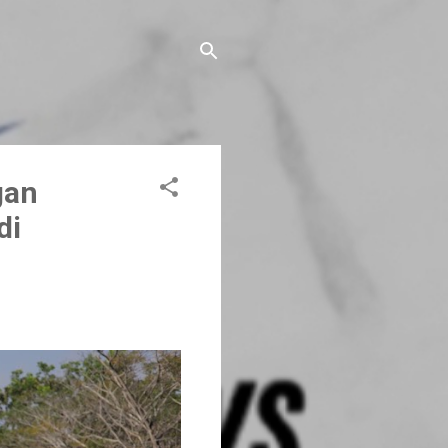
gan
di