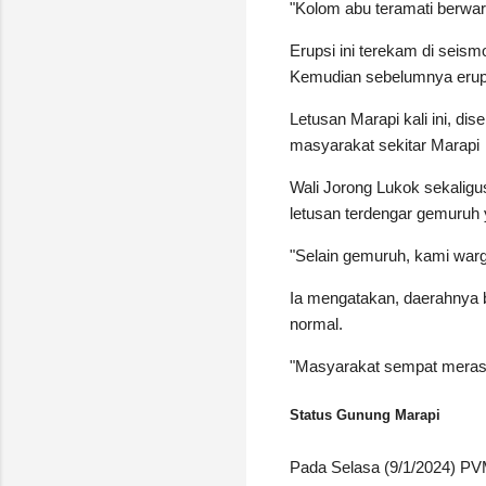
"Kolom abu teramati berwarn
Erupsi ini terekam di seis
Kemudian sebelumnya erupsi
Letusan Marapi kali ini, di
masyarakat sekitar Marapi
Wali Jorong Lukok sekalig
letusan terdengar gemuruh
"Selain gemuruh, kami warga 
Ia mengatakan, daerahnya b
normal.
"Masyarakat sempat merasa
Status Gunung Marapi
Pada Selasa (9/1/2024) P