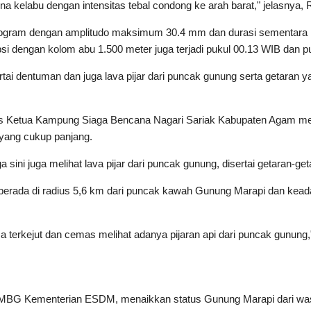
a kelabu dengan intensitas tebal condong ke arah barat," jelasnya, 
mogram dengan amplitudo maksimum 30.4 mm dan durasi sementara ini
 dengan kolom abu 1.500 meter juga terjadi pukul 00.13 WIB dan p
sertai dentuman dan juga lava pijar dari puncak gunung serta getaran 
us Ketua Kampung Siaga Bencana Nagari Sariak Kabupaten Agam me
 yang cukup panjang.
sini juga melihat lava pijar dari puncak gunung, disertai getaran-get
erada di radius 5,6 km dari puncak kawah Gunung Marapi dan keada
 terkejut dan cemas melihat adanya pijaran api dari puncak gunung
VMBG Kementerian ESDM, menaikkan status Gunung Marapi dari was