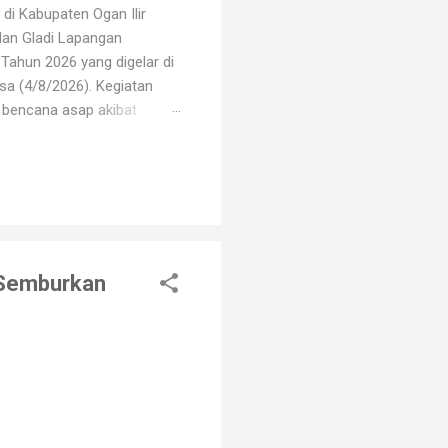
di Kabupaten Ogan Ilir
dan Gladi Lapangan
Tahun 2026 yang digelar di
sa (4/8/2026). Kegiatan
i bencana asap akibat
i oleh unsur TNI, Polri,
erbagai elemen masyarakat.
arhutla, mulai dari
 Semburkan