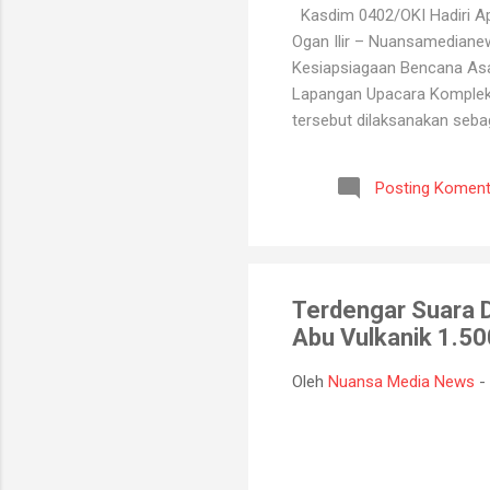
Kasdim 0402/OKI Hadiri Ape
Ogan Ilir – Nuansamediane
Kesiapsiagaan Bencana Asap
Lapangan Upacara Komplek P
tersebut dilaksanakan seba
kebakaran hutan dan lahan y
BPBD, Manggala Agni, Dinas
Posting Koment
Melalui kegiatan ini, selu
koordinasi antarinstansi, p
Terdengar Suara 
Abu Vulkanik 1.5
Oleh
Nuansa Media News
-