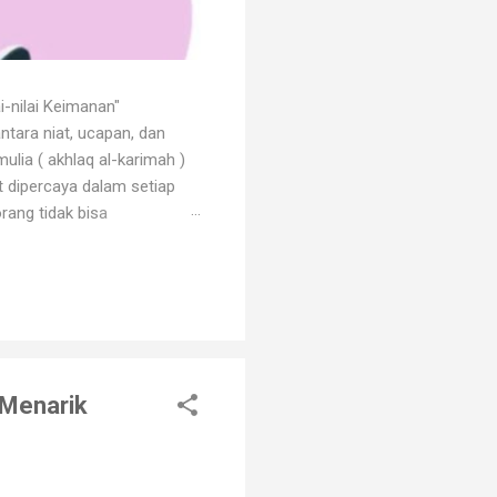
i-nilai Keimanan"
ntara niat, ucapan, dan
ulia ( akhlaq al-karimah )
at dipercaya dalam setiap
rang tidak bisa
 dengan godaan bertekuk
ng menilainya sebagai orang
an. Orang beriman selalu
 Menarik