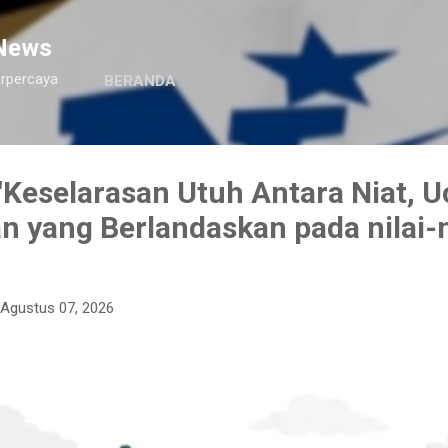
Langsung ke konten utama
News
erpercaya
BERANDA
Keselarasan Utuh Antara Niat, U
n yang Berlandaskan pada nilai-n
Agustus 07, 2026