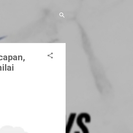
capan,
ilai