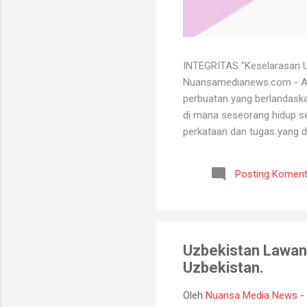
INTEGRITAS "Keselarasan Ut
Nuansamedianews.com - Apa 
perbuatan yang berlandaskan
di mana seseorang hidup sec
perkataan dan tugas yang d
mempertahankan integritasn
lutut merelakan integritasn
Posting Koment
bersih atau baik. Seorang 
bisa menghadapi semua kead
Uzbekistan Lawan 
Uzbekistan.
Oleh
Nuansa Media News
-