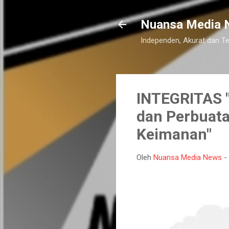
Nuansa Media 
Independen, Akurat dan T
INTEGRITAS "
dan Perbuata
Keimanan"
Oleh
Nuansa Media News
-