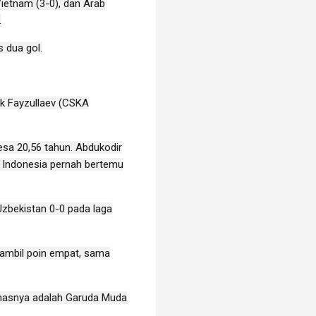
ietnam (3-0), dan Arab
.
 dua gol.
ek Fayzullaev (CSKA
esa 20,56 tahun.
Abdukodir
 Indonesia pernah bertemu
Uzbekistan 0-0 pada laga
gambil poin empat, sama
 emasnya adalah Garuda Muda