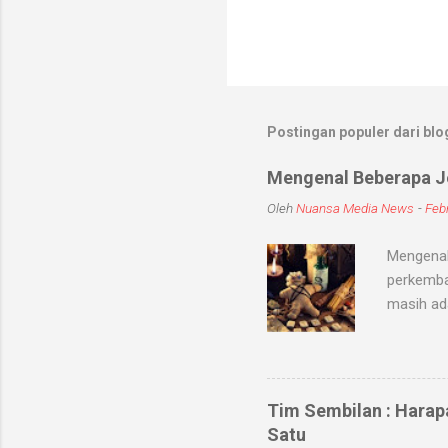
Postingan populer dari blog
Mengenal Beberapa Je
Oleh
Nuansa Media News
-
Febr
Mengenal
perkemba
masih ad
sihir, me
objek ata
kaum seb
untuk me
Tim Sembilan : Harap
Medium-me
Satu