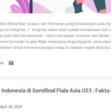
uh Antara Niat, Ucapan, dan Perbuatan yang Berlandaskan pada nila
itu Integritas...? Integritas dalam Islam adalah keselarasan utuh a
 pada nilai-nilai keimanan . Hal ini merupakan cerminan dari akhlak m
ara konsisten di jalan Allah, menjunjung tinggi kejujuran, serta dap
iemban. Untuk menerima keadaan hidup itu tidaklah mudah. Banyak o
ya karena tidak tahan terhadap ujian kehidupan. Ketika berhadapan
ya hancur. Padahal telah dipertahankan sekian lama, dan banyak ora
ar
muslim, iman merupakan landasan penting dalam menjalankan kehidup
aan, ketika ditimpa kebahagiaan ...
Indonesia di Semifinal Piala Asia U23 : Fakta
April 28, 2024