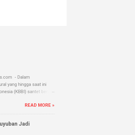
ws.com - Dalam
al yang hingga saat ini
esia (KBBI) santet berarti
k mengendalikan alam seperti
READ MORE »
santet melibatkan jin dan
gunakan oleh paranormal
t dan masih banyak lagi.
guyuban Jadi
isewa oleh penyantet. Dalam