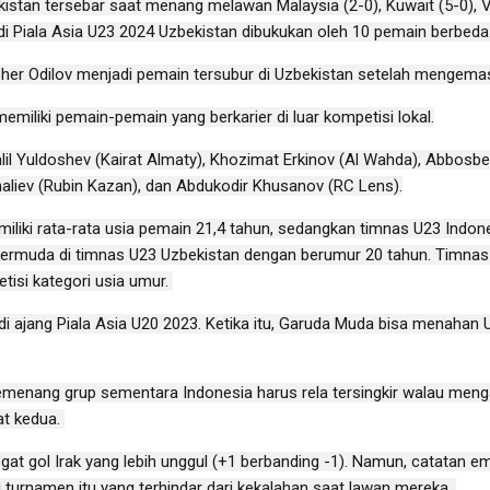
istan tersebar saat menang melawan Malaysia (2-0), Kuwait (5-0), V
 di Piala Asia U23 2024 Uzbekistan dibukukan oleh 10 pemain berbeda
her Odilov menjadi pemain tersubur di Uzbekistan setelah mengemas
memiliki pemain-pemain yang berkarier di luar kompetisi lokal.
il Yuldoshev (Kairat Almaty), Khozimat Erkinov (Al Wahda), Abbosb
liev (Rubin Kazan), dan Abdukodir Khusanov (RC Lens).
miliki rata-rata usia pemain 21,4 tahun, sedangkan timnas U23 Indon
ermuda di timnas U23 Uzbekistan dengan berumur 20 tahun. Timnas
tisi kategori usia umur.
di ajang Piala Asia U20 2023. Ketika itu, Garuda Muda bisa menahan 
emenang grup sementara Indonesia harus rela tersingkir walau men
at kedua.
regat gol Irak yang lebih unggul (+1 berbanding -1). Namun, catatan
i turnamen itu yang terhindar dari kekalahan saat lawan mereka.