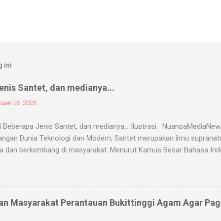
 ini
nis Santet, dan medianya...
uari 16, 2025
 Beberapa Jenis Santet, dan medianya... Ilustrasi NuansaMediaNe
ngan Dunia Teknologi dan Modern, Santet merupakan ilmu supranatur
a dan berkembang di masyarakat. Menurut Kamus Besar Bahasa Indon
nyihir. Ilmu Santet merupakan aliran ilmu hitam yang digunakan untu
u kejadian dengan kekuatan supranatural dari paranormal. Biasanya, 
angsanya untuk membahayakan orang lain. Banyak medium yang di
nyantet seseorang, diantaranya boneka, dupa, kembang, paku, rambu
an Masyarakat Perantauan Bukittinggi Agam Agar Pa
dium tersebut 'dikirim' oleh para dukun atau 'orang pintar' yang d