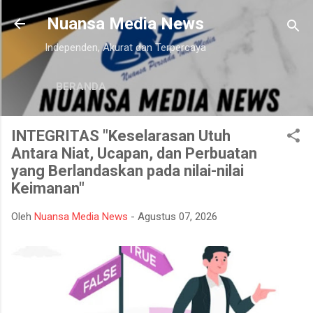
Langsung ke konten utama
Nuansa Media News
Independen, Akurat dan Terpercaya
BERANDA
INTEGRITAS "Keselarasan Utuh
Antara Niat, Ucapan, dan Perbuatan
yang Berlandaskan pada nilai-nilai
Keimanan"
Oleh
Nuansa Media News
-
Agustus 07, 2026