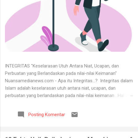
INTEGRITAS "Keselarasan Utuh Antara Niat, Ucapan, dan
Perbuatan yang Berlandaskan pada nilai-nilai Keimanan"
Nuansamedianews.com - Apa itu Integritas...? Integritas dalam
Islam adalah keselarasan utuh antara niat, ucapan, dan
perbuatan yang berlandaskan pada nilai-nilai keimanan . Hal ini
merupakan cerminan dari akhlak mulia ( akhlaq al-karimah ) di
mana seseorang hidup secara konsisten di jalan Allah,
Posting Komentar
menjunjung tinggi kejujuran, serta dapat dipercaya dalam setiap
perkataan dan tugas yang diemban. Untuk menerima keadaan
hidup itu tidaklah mudah. Banyak orang tidak bisa