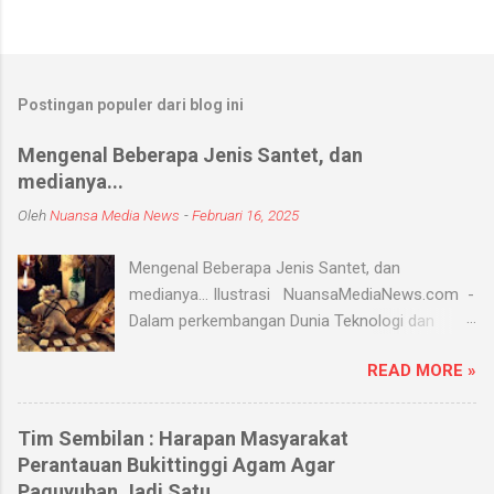
Postingan populer dari blog ini
Mengenal Beberapa Jenis Santet, dan
medianya...
Oleh
Nuansa Media News
-
Februari 16, 2025
Mengenal Beberapa Jenis Santet, dan
medianya... Ilustrasi NuansaMediaNews.com -
Dalam perkembangan Dunia Teknologi dan
Modern, Santet merupakan ilmu supranatural
READ MORE »
yang hingga saat ini masih ada dan berkembang
di masyarakat. Menurut Kamus Besar Bahasa
Indonesia (KBBI) santet berarti sihir, menyihir.
Tim Sembilan : Harapan Masyarakat
Ilmu Santet merupakan aliran ilmu hitam yang
Perantauan Bukittinggi Agam Agar
digunakan untuk mengendalikan alam seperti
Paguyuban Jadi Satu