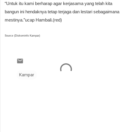
“Untuk itu kami berharap agar kerjasama yang telah kita
bangun ini hendaknya tetap terjaga dan lestari sebagaimana
mestinya.”ucap Hambali.(red)
Source (Diskominfo Kampar)
Kampar
K
o
m
e
n
t