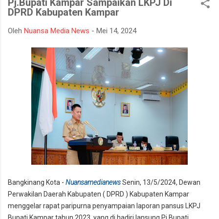
Pj.Bupati Kampar Sampaikan LKPJ Di
bencana asap akibat kebakaran hutan dan lahan yang kerap
DPRD Kabupaten Kampar
terjadi pada musim kemarau. Apel dan gladi lapangan diikuti
oleh unsur TNI, Polri, BPBD, Manggala Agni, Dinas Pemadam
Oleh
Nuansa Media News
-
Mei 14, 2024
Kebakaran, instansi pemerintah daerah, relawan, serta berbagai
elemen masyarakat. Melalui kegiatan ini, seluruh peserta
mendapatkan gambaran mengenai mekanisme penanganan
Karhutla, mulai dari koordinasi antarinstansi, pengerahan
personel dan peralatan, hingga simulasi pe...
Bangkinang Kota -
Nuansamedianews
Senin, 13/5/2024, Dewan
Perwakilan Daerah Kabupaten ( DPRD ) Kabupaten Kampar
menggelar rapat paripurna penyampaian laporan pansus LKPJ
Bupati Kampar tahun 2023, yang di hadiri lansung Pj.Bupati