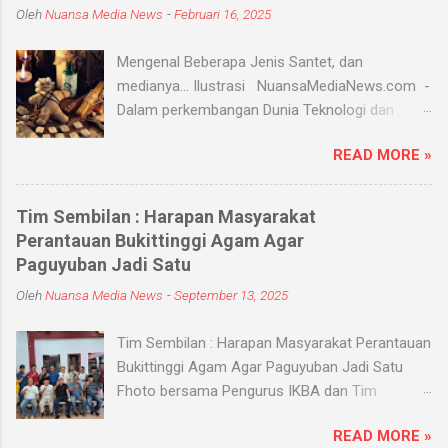
Oleh
Nuansa Media News
-
Februari 16, 2025
Mengenal Beberapa Jenis Santet, dan
medianya... Ilustrasi NuansaMediaNews.com -
Dalam perkembangan Dunia Teknologi dan
Modern, Santet merupakan ilmu supranatural
READ MORE »
yang hingga saat ini masih ada dan berkembang
di masyarakat. Menurut Kamus Besar Bahasa
Indonesia (KBBI) santet berarti sihir, menyihir.
Tim Sembilan : Harapan Masyarakat
Ilmu Santet merupakan aliran ilmu hitam yang
Perantauan Bukittinggi Agam Agar
digunakan untuk mengendalikan alam seperti
Paguyuban Jadi Satu
objek atau kejadian dengan kekuatan
Oleh
Nuansa Media News
-
September 13, 2025
supranatural dari paranormal. Biasanya, santet
melibatkan jin dan kaum sebangsanya untuk
Tim Sembilan : Harapan Masyarakat Perantauan
membahayakan orang lain. Banyak medium
Bukittinggi Agam Agar Paguyuban Jadi Satu
yang digunakan oleh paranormal untuk
Fhoto bersama Pengurus IKBA dan Tim
menyantet seseorang, diantaranya boneka,
Sembilan Pekanbaru - Nuansamedianews -
dupa, kembang, paku, rambut dan masih banyak
READ MORE »
Menjalin silaturahmi dengan sebuah organisasi
lagi. Medium-medium tersebut 'dikirim' oleh