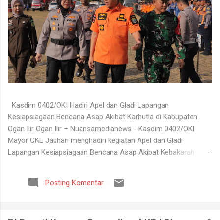
Kasdim 0402/OKI Hadiri Apel dan Gladi Lapangan
Kesiapsiagaan Bencana Asap Akibat Karhutla di Kabupaten
Ogan Ilir Ogan Ilir – Nuansamedianews - Kasdim 0402/OKI
Mayor CKE Jauhari menghadiri kegiatan Apel dan Gladi
Lapangan Kesiapsiagaan Bencana Asap Akibat Kebakaran
Hutan dan Lahan (Karhutla) Kabupaten Ogan Ilir Tahun 2026
yang digelar di Lapangan Upacara Komplek Perkantoran
Posting Komentar
Terpadu (KPT) Tanjung Senai, Kabupaten Ogan Ilir, Selasa
(4/8/2026). Kegiatan tersebut dilaksanakan sebagai bentuk
kesiapan seluruh unsur terkait dalam menghadapi potensi