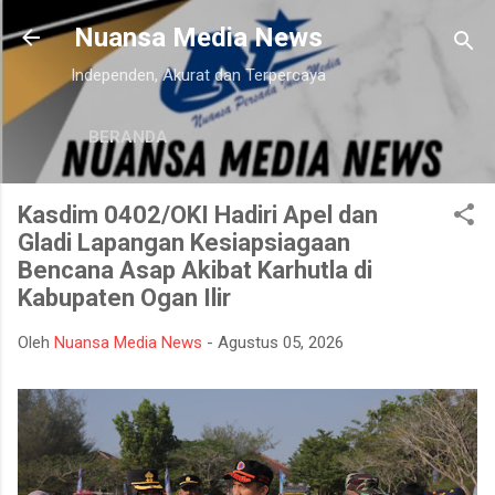
Langsung ke konten utama
Nuansa Media News
Independen, Akurat dan Terpercaya
BERANDA
Kasdim 0402/OKI Hadiri Apel dan
Gladi Lapangan Kesiapsiagaan
Bencana Asap Akibat Karhutla di
Kabupaten Ogan Ilir
Oleh
Nuansa Media News
-
Agustus 05, 2026