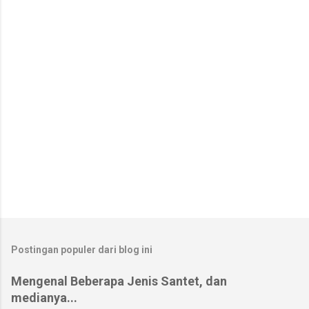
a
r
Postingan populer dari blog ini
Mengenal Beberapa Jenis Santet, dan
medianya...