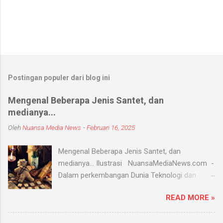
Postingan populer dari blog ini
Mengenal Beberapa Jenis Santet, dan
medianya...
Oleh
Nuansa Media News
-
Februari 16, 2025
Mengenal Beberapa Jenis Santet, dan
medianya... Ilustrasi NuansaMediaNews.com -
Dalam perkembangan Dunia Teknologi dan
Modern, Santet merupakan ilmu supranatural
READ MORE »
yang hingga saat ini masih ada dan berkembang
di masyarakat. Menurut Kamus Besar Bahasa
Indonesia (KBBI) santet berarti sihir, menyihir.