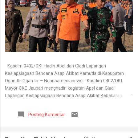
Kasdim 0402/OKI Hadiri Apel dan Gladi Lapangan
Kesiapsiagaan Bencana Asap Akibat Karhutla di Kabupaten
Ogan Ilir Ogan Ilir – Nuansamedianews - Kasdim 0402/OKI
Mayor CKE Jauhari menghadiri kegiatan Apel dan Gladi
Lapangan Kesiapsiagaan Bencana Asap Akibat Kebakaran
Hutan dan Lahan (Karhutla) Kabupaten Ogan Ilir Tahun 2026
yang digelar di Lapangan Upacara Komplek Perkantoran
Posting Komentar
Terpadu (KPT) Tanjung Senai, Kabupaten Ogan Ilir, Selasa
(4/8/2026). Kegiatan tersebut dilaksanakan sebagai bentuk
kesiapan seluruh unsur terkait dalam menghadapi potensi