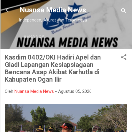
Langsung ke konten utama
Nuansa Media News
Independen, Akurat dan Terpercaya
BERANDA
Kasdim 0402/OKI Hadiri Apel dan
Gladi Lapangan Kesiapsiagaan
Bencana Asap Akibat Karhutla di
Kabupaten Ogan Ilir
Oleh
Nuansa Media News
-
Agustus 05, 2026