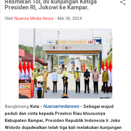
Resmikan Tol, Ini kunjungan Ketiga
bencana asap akibat kebakaran hutan dan lahan yang kerap
Presiden RI, Jokowi ke Kampar.
terjadi pada musim kemarau. Apel dan gladi lapangan diikuti
oleh unsur TNI, Polri, BPBD, Manggala Agni, Dinas Pemadam
Oleh
Nuansa Media News
-
Mei 30, 2024
Kebakaran, instansi pemerintah daerah, relawan, serta berbagai
elemen masyarakat. Melalui kegiatan ini, seluruh peserta
mendapatkan gambaran mengenai mekanisme penanganan
Karhutla, mulai dari koordinasi antarinstansi, pengerahan
personel dan peralatan, hingga simulasi pe...
Bangkinang
Kota -
Nuansamedianews
-
Sebagai wujud
peduli dan cinta kepada Provinsi Riau khususnya
Kabupaten Kampar, Presiden Republik Indonesia Ir Joko
Widodo dujadwalkan telah tiga kali melakukan kunjungan