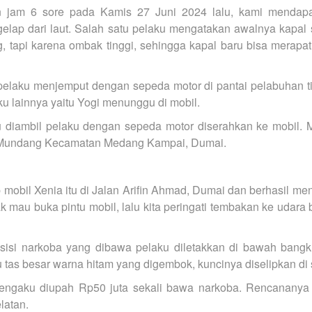
n jam 6 sore pada Kamis 27 Juni 2024 lalu, kami mendapa
elap dari laut. Salah satu pelaku mengatakan awalnya kapa
, tapi karena ombak tinggi, sehingga kapal baru bisa merapa
elaku menjemput dengan sepeda motor di pantai pelabuhan ti
u lainnya yaitu Yogi menunggu di mobil.
tu diambil pelaku dengan sepeda motor diserahkan ke mobil. 
 Mundang Kecamatan Medang Kampai, Dumai.
mobil Xenia itu di Jalan Arifin Ahmad, Dumai dan berhasil m
 mau buka pintu mobil, lalu kita peringati tembakan ke udara 
isi narkoba yang dibawa pelaku diletakkan di bawah bangku
tas besar warna hitam yang digembok, kuncinya diselipkan di s
mengaku diupah Rp50 juta sekali bawa narkoba. Rencananya
latan.