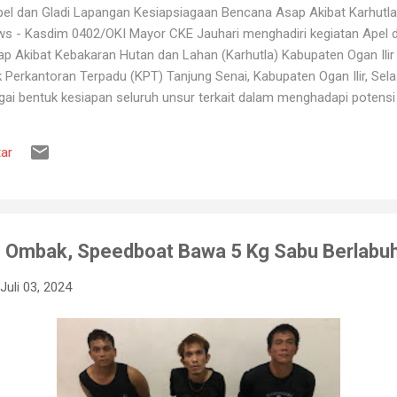
l dan Gladi Lapangan Kesiapsiagaan Bencana Asap Akibat Karhutla 
ws - Kasdim 0402/OKI Mayor CKE Jauhari menghadiri kegiatan Apel 
 Akibat Kebakaran Hutan dan Lahan (Karhutla) Kabupaten Ogan Ilir 
erkantoran Terpadu (KPT) Tanjung Senai, Kabupaten Ogan Ilir, Sela
gai bentuk kesiapan seluruh unsur terkait dalam menghadapi potens
ang kerap terjadi pada musim kemarau. Apel dan gladi lapangan diikut
 Pemadam Kebakaran, instansi pemerintah daerah, relawan, serta b
ar
ruh peserta mendapatkan gambaran mengenai mekanisme penanganan K
engerahan personel dan peralatan, hingga simulasi pe...
 Ombak, Speedboat Bawa 5 Kg Sabu Berlabuh 
Juli 03, 2024