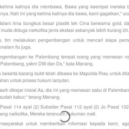
i kelima kalinya dia membawa. Bawa yang keempat mereka b
inya. Nah ini yang kelima kalinya dia bawa, kami gagalkan," u
alam lima bungkus besar plastik teh Cina berwarna gold, d
 muda diduga narkotika jenis ekstasi sebanyak lebih kurang 20.
tu, tim melakukan pengembangan untuk mencari siapa peme
malam itu juga.
ngembangan ke Palembang tempat orang yang memesan narko
 Palembang, yakni DW dan Ds," kata Manang.
ka beserta barang bukti telah dibawa ke Mapolda Riau untuk di
tahan untuk proses hukum lanjutan.
asih dikejar inisial As, dia ini yang memesan sabu di Palemban
sudah kabur," terang Manang.
t Pasal 114 ayat (2) Subsider Pasal 112 ayat (2) Jo Pasal 13
tang narkotika. Mereka terancam hukuman mati.
masyarakat untuk memberikan informasi kepada kami, aga