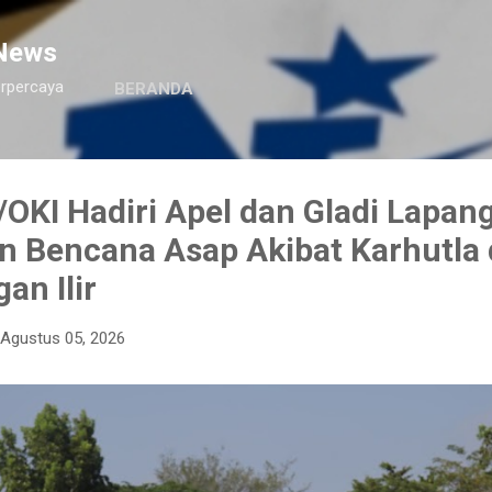
Langsung ke konten utama
News
erpercaya
BERANDA
OKI Hadiri Apel dan Gladi Lapan
n Bencana Asap Akibat Karhutla 
an Ilir
Agustus 05, 2026