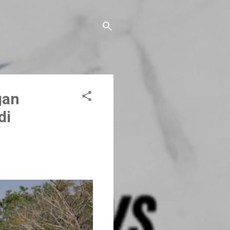
gan
di