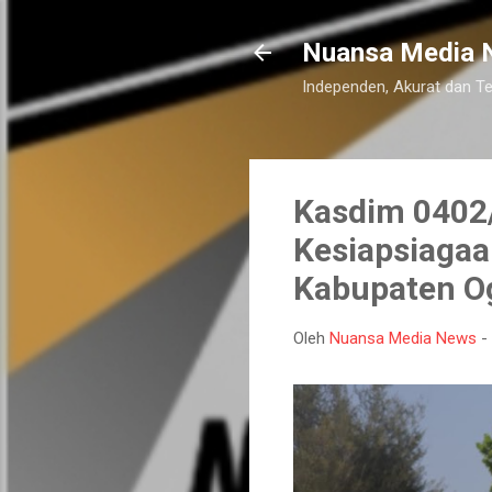
Nuansa Media 
Independen, Akurat dan T
Kasdim 0402/
Kesiapsiagaa
Kabupaten Og
Oleh
Nuansa Media News
-