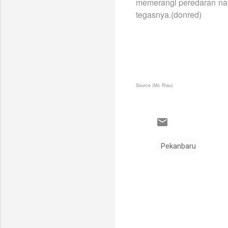
memerangi peredaran na
tegasnya.(donred)
Source (Mc Riau)
Pekanbaru
K
o
m
e