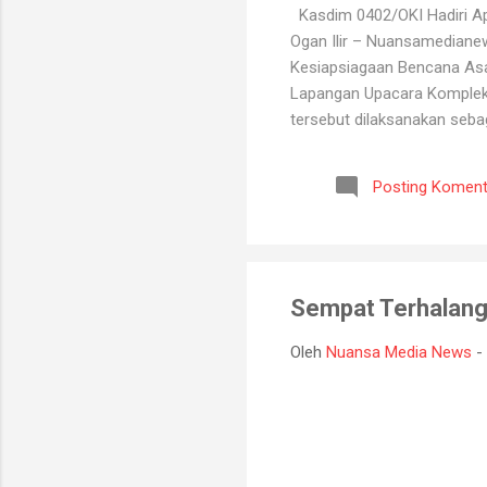
Kasdim 0402/OKI Hadiri Ape
Ogan Ilir – Nuansamediane
Kesiapsiagaan Bencana Asap
Lapangan Upacara Komplek P
tersebut dilaksanakan seba
kebakaran hutan dan lahan y
BPBD, Manggala Agni, Dinas
Posting Koment
Melalui kegiatan ini, selu
koordinasi antarinstansi, p
Sempat Terhalang
Oleh
Nuansa Media News
-