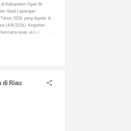
di Kabupaten Ogan Ilir
dan Gladi Lapangan
Tahun 2026 yang digelar di
sa (4/8/2026). Kegiatan
i bencana asap akibat
i oleh unsur TNI, Polri,
erbagai elemen masyarakat.
arhutla, mulai dari
di Riau