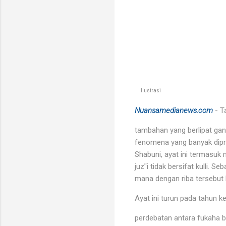
Ilustrasi
Nuansamedianews.com
- T
tambahan yang berlipat gan
fenomena yang banyak diprak
Shabuni, ayat ini termasuk
juz‟i tidak bersifat kulli. 
mana dengan riba tersebut 
Ayat ini turun pada tahun k
perdebatan antara fukaha ba