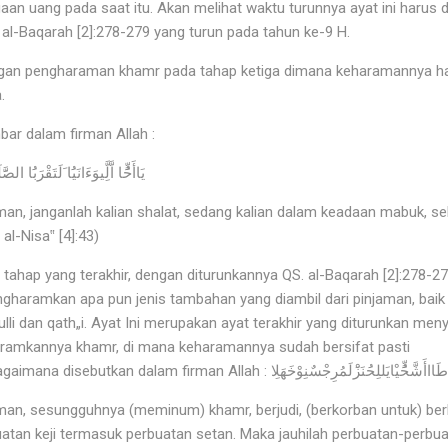
an uang pada saat itu. Akan melihat waktu turunnya ayat ini harus 
l-Baqarah [2]:278-279 yang turun pada tahun ke-9 H.
an pengharaman khamr pada tahap ketiga dimana keharamannya hany
a.
bar dalam firman Allah :
يَاأَحٍَُّا اَّلَِّيوَءَانَيَُا َلَتَقْرَبَُا ال
man, janganlah kalian shalat, sedang kalian dalam keadaan mabuk, se
al-Nisa‟ [4]:43)
hap yang terakhir, dengan diturunkannya QS. al-Baqarah [2]:278-279)
gharamkan apa pun jenis tambahan yang diambil dari pinjaman, baik
li dan qath„i. Ayat Ini merupakan ayat terakhir yang diturunkan meny
ramkannya khamr, di mana keharamannya sudah bersifat pasti
مْتُْلَْفْهْرُوَالْهَيِْسُِوَاْلَْىْصَابُوَاْلَْ:sebagaimana disebutkan dalam firman Allah : نِوْخَهَلِا
man, sesungguhnya (meminum) khamr, berjudi, (berkorban untuk) ber
atan keji termasuk perbuatan setan. Maka jauhilah perbuatan-perbuat