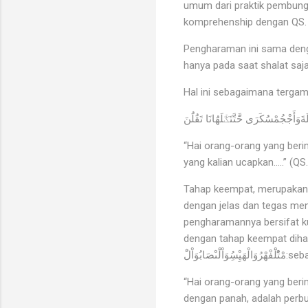
umum dari praktik pembunga
komprehenship dengan QS. a
Pengharaman ini sama deng
hanya pada saat shalat saj
Hal ini sebagaimana tergam
صََّلَةَوَأَجْجُمْسَُكَرَى حََّتَّتَػْلَهَُانَا تَقَُلَُنَ
“Hai orang-orang yang beri
yang kalian ucapkan…..” (QS. 
Tahap keempat, merupakan ta
dengan jelas dan tegas men
pengharamannya bersifat kul
dengan tahap keempat diha
“Hai orang-orang yang beri
dengan panah, adalah perbu