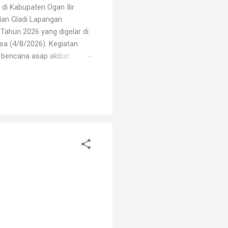
di Kabupaten Ogan Ilir
dan Gladi Lapangan
Tahun 2026 yang digelar di
sa (4/8/2026). Kegiatan
i bencana asap akibat
i oleh unsur TNI, Polri,
erbagai elemen masyarakat.
arhutla, mulai dari