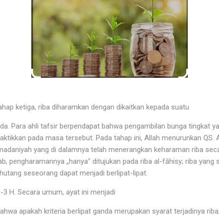
ahap ketiga, riba diharamkan dengan dikaitkan kepada suatu
da. Para ahli tafsir berpendapat bahwa pengambilan bunga tingkat y
tikkan pada masa tersebut. Pada tahap ini, Allah menurunkan QS. Al
 madaniyah yang di dalamnya telah menerangkan keharaman riba seca
Sebab, pengharamannya „hanya‟ ditujukan pada riba al-fāhisy; riba yang 
hutang seseorang dapat menjadi berlipat-lipat.
e-3 H. Secara umum, ayat ini menjadi
hwa apakah kriteria berlipat ganda merupakan syarat terjadinya riba,