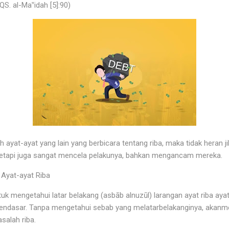
S. al-Ma‟idah [5]:90)
leh ayat-ayat yang lain yang berbicara tentang riba, maka tidak heran
, tetapi juga sangat mencela pelakunya, bahkan mengancam mereka.
 Ayat-ayat Riba
uk mengetahui latar belakang (asbāb alnuzūl) larangan ayat riba a
endasar. Tanpa mengetahui sebab yang melatarbelakanginya, akan
salah riba.