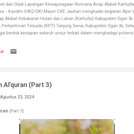
l dan Gladi Lapangan Kesiapsiagaan Bencana Asap Akibat Karhutla 
ws - Kasdim 0402/OKI Mayor CKE Jauhari menghadiri kegiatan Apel 
 Akibat Kebakaran Hutan dan Lahan (Karhutla) Kabupaten Ogan Ilir 
erkantoran Terpadu (KPT) Tanjung Senai, Kabupaten Ogan Ilir, Sela
gai bentuk kesiapan seluruh unsur terkait dalam menghadapi potens
ang kerap terjadi pada musim kemarau. Apel dan gladi lapangan diikut
 Pemadam Kebakaran, instansi pemerintah daerah, relawan, serta b
ar
ruh peserta mendapatkan gambaran mengenai mekanisme penanganan K
engerahan personel dan peralatan, hingga simulasi pe...
 Al'quran (Part 3)
Agustus 23, 2024
uran
(Part 3)