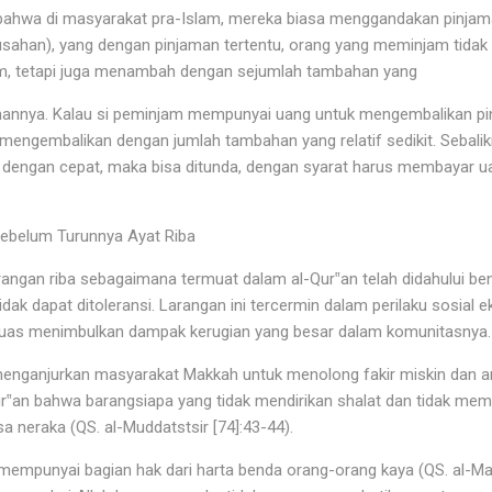
 bahwa di masyarakat pra-Islam, mereka biasa menggandakan pinjam
ahan), yang dengan pinjaman tertentu, orang yang meminjam tidak
am, tetapi juga menambah dengan sejumlah tambahan yang
annya. Kalau si peminjam mempunyai uang untuk mengembalikan pi
 mengembalikan dengan jumlah tambahan yang relatif sedikit. Sebali
dengan cepat, maka bisa ditunda, dengan syarat harus membayar u
Sebelum Turunnya Ayat Riba
rangan riba sebagaimana termuat dalam al-Qur‟an telah didahului be
idak dapat ditoleransi. Larangan ini tercermin dalam perilaku sosia
a luas menimbulkan dampak kerugian yang besar dalam komunitasnya
menganjurkan masyarakat Makkah untuk menolong fakir miskin dan an
ur‟an bahwa barangsiapa yang tidak mendirikan shalat dan tidak memp
 neraka (QS. al-Muddatstsir [74]:43-44).
n mempunyai bagian hak dari harta benda orang-orang kaya (QS. al-Ma„a