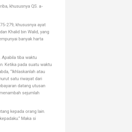
 riba, khususnya QS. a-
75-279, khususnya ayat
n Khalid bin Walid, yang
empunyai banyak harta
 Apabila tiba waktu
n. Ketika pada suatu waktu
bda, “Ikhlaskanlah atau
nurut satu riwayat dari
embayaran datang utusan
t menambah sejumlah
tang kepada orang lain.
kepadaku.” Maka si