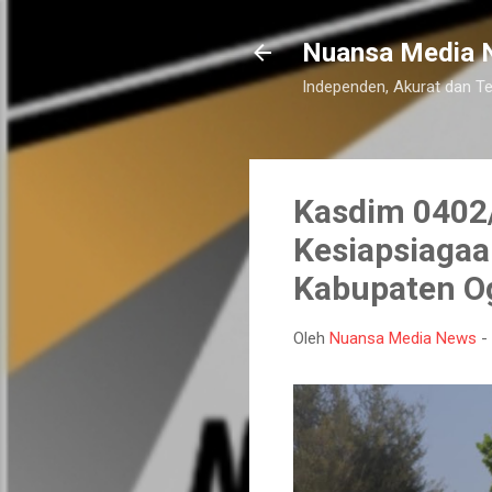
Nuansa Media 
Independen, Akurat dan T
Kasdim 0402/
Kesiapsiagaa
Kabupaten Og
Oleh
Nuansa Media News
-