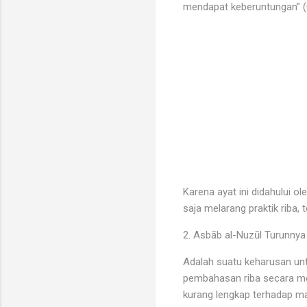
mendapat keberuntungan” (Q
Karena ayat ini didahului o
saja melarang praktik riba
2. Asbāb al-Nuzūl Turunnya
Adalah suatu keharusan unt
pembahasan riba secara m
kurang lengkap terhadap ma