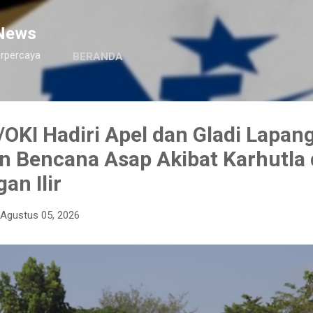
Langsung ke konten utama
News
erpercaya
BERANDA
OKI Hadiri Apel dan Gladi Lapan
n Bencana Asap Akibat Karhutla 
an Ilir
Agustus 05, 2026