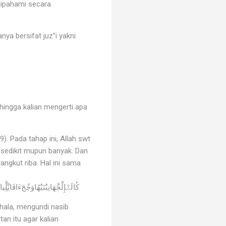
dipahami secara
a bersifat juz‟i yakni
hingga kalian mengerti apa
. Pada tahap ini, Allah swt
 sedikit mupun banyak. Dan
angkut riba. Hal ini sama
كُالَػَإِلَّجَّهَانِبَُنَيَُهُاوَجْجَءَافَانَِّلَِّياطَااأَشَّحٍَُّيْايَللِحَُنَزَْلَمُرِجْسٌ
hala, mengundi nasib
an itu agar kalian