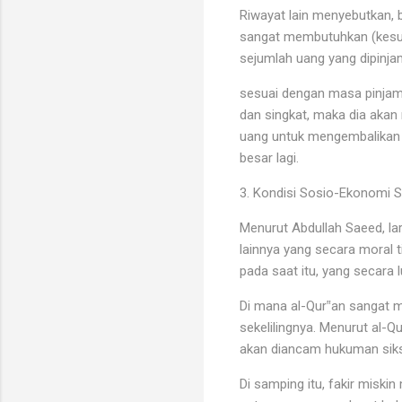
Riwayat lain menyebutkan,
sangat membutuhkan (kesus
sejumlah uang yang dipinj
sesuai dengan masa pinjam
dan singkat, maka dia akan
uang untuk mengembalikan 
besar lagi.
3. Kondisi Sosio-Ekonomi 
Menurut Abdullah Saeed, la
lainnya yang secara moral t
pada saat itu, yang secar
Di mana al-Qur‟an sangat 
sekelilingnya. Menurut al-Q
akan diancam hukuman siksa
Di samping itu, fakir miski