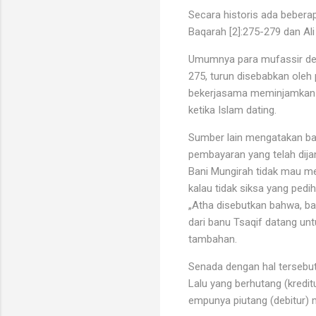
Secara historis ada beberap
Baqarah [2]:275-279 dan Ali
Umumnya para mufassir den
275, turun disebabkan ole
bekerjasama meminjamkan u
ketika Islam dating.
Sumber lain mengatakan bah
pembayaran yang telah dija
Bani Mungirah tidak mau me
kalau tidak siksa yang pedi
„Atha disebutkan bahwa, ba
dari banu Tsaqif datang u
tambahan.
Senada dengan hal tersebut
Lalu yang berhutang (kredi
empunya piutang (debitur)