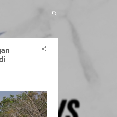
gan
di