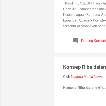
Kasdim 0402/OKI Hadiri Ape
Ogan Ilir – Nuansamediane
Kesiapsiagaan Bencana Asap
Lapangan Upacara Komplek P
tersebut dilaksanakan seba
kebakaran hutan dan lahan y
BPBD, Manggala Agni, Dinas
Posting Koment
Melalui kegiatan ini, selu
koordinasi antarinstansi, p
Konsep Riba dalam
Oleh
Nuansa Media News
-
Konsep Riba dalam Al'q