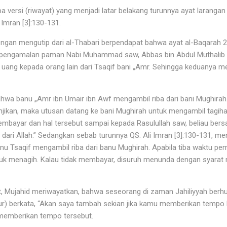
a versi (riwayat) yang menjadi latar belakang turunnya ayat larangan
 Imran [3]:130-131.
gan mengutip dari al-Thabari berpendapat bahwa ayat al-Baqarah 2
h pengamalan paman Nabi Muhammad saw, Abbas bin Abdul Muthalib da
ang kepada orang lain dari Tsaqif bani „Amr. Sehingga keduanya m
wa banu „Amr ibn Umair ibn Awf mengambil riba dari bani Mughirah.
njikan, maka utusan datang ke bani Mughirah untuk mengambil tagiha
mbayar dan hal tersebut sampai kepada Rasulullah saw, beliau bersa
h dari Allah.” Sedangkan sebab turunnya QS. Ali Imran [3]:130-131, me
nu Tsaqif mengambil riba dari banu Mughirah. Apabila tiba waktu p
ntuk menagih. Kalau tidak membayar, disuruh menunda dengan syara
, Mujahid meriwayatkan, bahwa seseorang di zaman Jahiliyyah berhu
tur) berkata, “Akan saya tambah sekian jika kamu memberikan tempo 
 memberikan tempo tersebut.