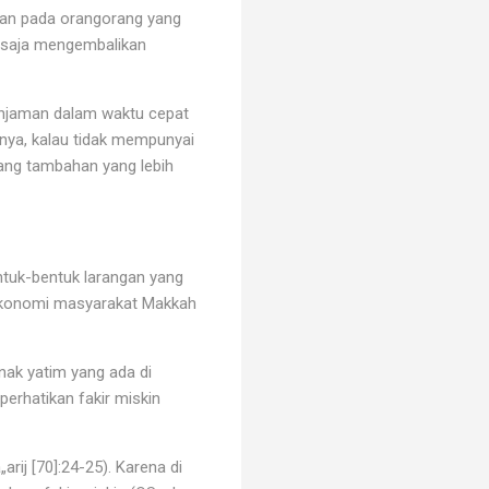
an pada orangorang yang
 saja mengembalikan
njaman dalam waktu cepat
knya, kalau tidak mempunyai
ang tambahan yang lebih
ntuk-bentuk larangan yang
l ekonomi masyarakat Makkah
.
ak yatim yang ada di
erhatikan fakir miskin
rij [70]:24-25). Karena di