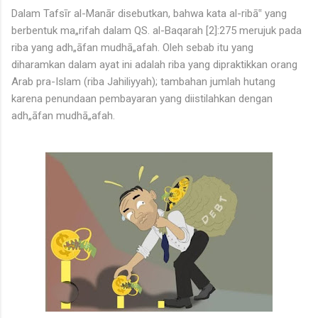
Dalam Tafsīr al-Manār disebutkan, bahwa kata al-ribā‟ yang
berbentuk ma„rifah dalam QS. al-Baqarah [2]:275 merujuk pada
riba yang adh„āfan mudhā„afah. Oleh sebab itu yang
diharamkan dalam ayat ini adalah riba yang dipraktikkan orang
Arab pra-Islam (riba Jahiliyyah); tambahan jumlah hutang
karena penundaan pembayaran yang diistilahkan dengan
adh„āfan mudhā„afah.