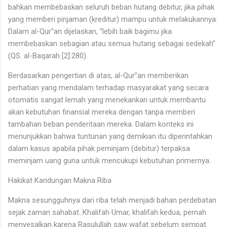
bahkan membebaskan seluruh beban hutang debitur, jika pihak
yang memberi pinjaman (kreditur) mampu untuk melakukannya.
Dalam al-Qur‟an dijelaskan, ”lebih baik bagimu jika
membebaskan sebagian atau semua hutang sebagai sedekah”
(QS. al-Baqarah [2]:280).
Berdasarkan pengertian di atas, al-Qur‟an memberikan
perhatian yang mendalam terhadap masyarakat yang secara
otomatis sangat lemah yang menekankan untuk membantu
akan kebutuhan finansial mereka dengan tanpa memberi
tambahan beban penderitaan mereka. Dalam konteks ini
menunjukkan bahwa tuntunan yang demikian itu diperintahkan
dalam kasus apabila pihak peminjam (debitur) terpaksa
meminjam uang guna untuk mencukupi kebutuhan primernya.
Hakikat Kandungan Makna Riba
Makna sesungguhnya dari riba telah menjadi bahan perdebatan
sejak zaman sahabat. Khalifah Umar, khalifah kedua, pernah
menyesalkan karena Rasulullah saw wafat sebelum sempat