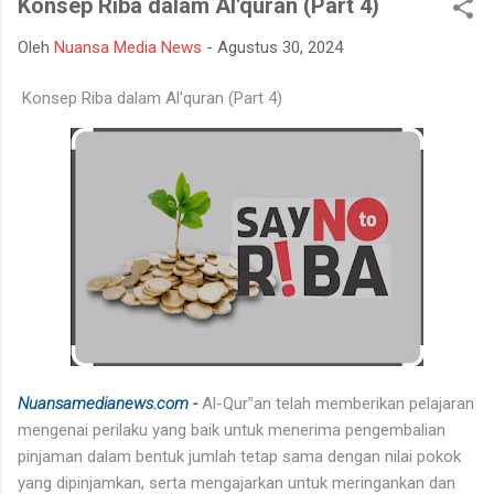
Konsep Riba dalam Al'quran (Part 4)
mempertahankan integritasnya karena tidak tahan terhadap
ujian kehidupan. Ketika berhadapan dengan godaan bertekuk
Oleh
Nuansa Media News
-
Agustus 30, 2024
lutut merelakan integritasnya hancur. Padahal telah
dipertahankan sekian lama, dan banyak orang menilainya
Konsep Riba dalam Al'quran (Part 4)
sebagai orang bersih atau baik. Seorang muslim, iman
merupakan landasan penting dalam menjalankan kehidupan.
Orang beriman selalu bisa menghadapi semua keadaan, ketika
ditimpa kebahagiaan ...
Nuansamedianews.com -
Al-Qur‟an telah memberikan pelajaran
mengenai perilaku yang baik untuk menerima pengembalian
pinjaman dalam bentuk jumlah tetap sama dengan nilai pokok
yang dipinjamkan, serta mengajarkan untuk meringankan dan