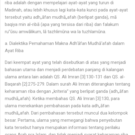
riba adalah dengan mempelajari ayat-ayat yang turun di
Madinah, atau lebih khusus lagi kata-kata kunci pada ayat-ayat
tersebut yaitu adh„āfan mudhā„afah (berlipat ganda), mā
baqiya min al-ribā (apa yang tersisa dari riba) dan falakum
ru‟ūsu amwālikum, lā tazhlimūna wa la tuzhlamūna.
a. Dialektika Pemahaman Makna Adh‘āfan Mudhā‘afah dalam
Ayat Riba
Dari keempat ayat yang telah disebutkan di atas yang menjadi
bahasan utama dan menjadi perdebatan panjang di kalangan
ulama antara lain adalah QS. Ali Imran [3]:130-131 dan QS. al-
Baqarah [2]:275-279. Dalam surah Ali Imran diterangkan tentang
keharaman riba dengan „kriteria‟ yang berlipat ganda (adh„āfan
mudhā„afah). Ketika membahas QS. Ali Imran [3]:130, para
ulama menekankan pembahasan pada kata adh„āfan
mudhā„afah. Dari pembahasan tersebut muncul dua kelompok
besar. Pertama, ulama yang memegangi bahwa penyebutan
kata tersebut hanya merupakan informasi tentang perilaku
orang Arab pra Islam, dan tidak menjadi syarat keharaman riba.