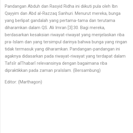
Pandangan Abduh dan Rasyid Ridha ini diikuti pula oleh Ibn
Qayyim dan Abd al-Razzaq Sanhuri. Menurut mereka, bunga
yang berlipat gandalah yang pertama-tama dan terutama
diharamkan dalam QS. Ali Imran [3]:30. Bagi mereka,
berdasarkan kesaksian riwayat-riwayat yang menjelaskan riba
pra-Islam dan yang tersimpul darinya bahwa bunga yang ringan
tidak termasuk yang diharamkan. Pandangan-pandangan ini
agaknya didasarkan pada riwayat-riwayat yang terdapat dalam
Tafsīr alThabarī relevansinya dengan bagaimana riba
dipraktikkan pada zaman praIslam. (Bersambung)
Editor: (Marthagon)