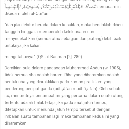
نْثَصَدَّقَُا خََيٌْلَكُمْإِنْلُيْجُمْتَػْلَهَُنَوَإِنَْكَنَذُو غُِسَْةٍفَيَظِرَةٌإَِلَنَيِْسََةٍوَأَ:semacam ini
dikecam oleh al-Qur‟an
“dan jika debitur berada dalam kesulitan, maka hendaklah diberi
tangguh hingga ia memperoleh keleluasaan dan
menyedekahkan (semua atau sebagian dari piutang) lebih baik
untuknya jika kalian
mengetahuinya.” (QS. al-Baqarah [2]: 280)
Demikian pula dalam pandangan Muhammad Abduh (w. 1905),
tidak semua riba adalah haram. Riba yang diharamkan adalah
bentuk riba yang dipraktikkan pada zaman pra-Islam yang
cenderung berlipat ganda (adh„āfan mudhā„afah). Oleh sebab
itu, menurutnya, penambahan yang pertama dalam suatu utang
tertentu adalah halal, tetapi jika pada saat jatuh tempo,
ditetapkan untuk menunda jatuh tempo tersebut dengan
imbalan suatu tambahan lagi, maka tambahan kedua ini yang
diharamkan.