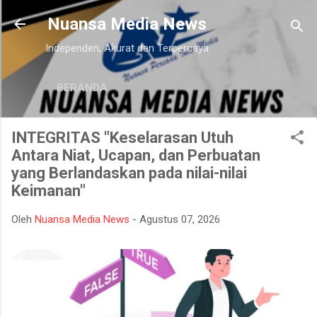
Langsung ke konten utama
Nuansa Media News
Independen, Akurat dan Terpercaya
BERANDA
INTEGRITAS "Keselarasan Utuh
Antara Niat, Ucapan, dan Perbuatan
yang Berlandaskan pada nilai-nilai
Keimanan"
Oleh
Nuansa Media News
-
Agustus 07, 2026