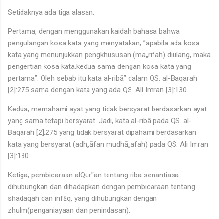
Setidaknya ada tiga alasan.
Pertama, dengan menggunakan kaidah bahasa bahwa
pengulangan kosa kata yang menyatakan, ”apabila ada kosa
kata yang menunjukkan pengkhususan (ma„rifah) diulang, maka
pengertian kosa kata.kedua sama dengan kosa kata yang
pertama”. Oleh sebab itu kata al-ribā‟ dalam QS. al-Baqarah
[2]:275 sama dengan kata yang ada QS. Ali Imran [3]:130.
Kedua, memahami ayat yang tidak bersyarat berdasarkan ayat
yang sama tetapi bersyarat. Jadi, kata al-ribā pada QS. al-
Baqarah [2]:275 yang tidak bersyarat dipahami berdasarkan
kata yang bersyarat (adh„āfan mudhā„afah) pada QS. Ali Imran
[3]:130.
Ketiga, pembicaraan alQur‟an tentang riba senantiasa
dihubungkan dan dihadapkan dengan pembicaraan tentang
shadaqah dan infāq, yang dihubungkan dengan
zhulm(penganiayaan dan penindasan).