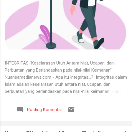
INTEGRITAS "Keselarasan Utuh Antara Niat, Ucapan, dan
Perbuatan yang Berlandaskan pada nilai-nilai Keimanan"
Nuansamedianews.com - Apa itu Integritas...? Integritas dalam
Islam adalah keselarasan utuh antara niat, ucapan, dan
perbuatan yang berlandaskan pada nilai-nilai keimanan . Hal ini
merupakan cerminan dari akhlak mulia ( akhlaq al-karimah ) di
mana seseorang hidup secara konsisten di jalan Allah,
Posting Komentar
menjunjung tinggi kejujuran, serta dapat dipercaya dalam setiap
perkataan dan tugas yang diemban. Untuk menerima keadaan
hidup itu tidaklah mudah. Banyak orang tidak bisa