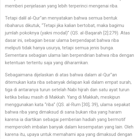
memberi penjelasan yang lebih terperinci mengenai riba.
Tetapi dalil al-Qur‟an menyatakan bahwa semua bentuk
ribaharus dikutuk, “Tetapi jika kalian bertobat, maka bagimu
jumlah pokoknya (yakni modal)” (QS. al-Baqarah [2]:279). Atas
dasar ini, sebagian besar ulama berpendapat bahwa riba
meliputi tidak hanya usurya, tetapi semua jenis bunga.
Sementara sebagian ulama lain berpendirian bahwa riba dengan
ketentuan tertentu saja yang diharamkan.
Sebagaimana dijelaskan di atas bahwa dalam al-Qur‟an
ditemukan kata riba sebanyak delapan kali dalam empat surah,
tiga di antaranya turun setelah Nabi hijrah dan satu ayat turun
ketika beliau masih di Makkah. Yang di Makkah, meskipun
menggunakan kata “riba” (QS. al-Rum [30]; 39), ulama sepakat
bahwa riba yang dimaksud di sana bukan riba yang haram
karena ia diartikan sebagai pemberian hadiah yang bermotif
memperoleh imbalan banyak dalam kesempatan yang lain. Oleh
karena itu, upaya untuk memahami apa yang dimaksud dengan