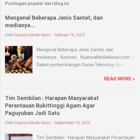
Postingan populer dari blog ini
Mengenal Beberapa Jenis Santet, dan
medianya...
Oleh
Nuansa Media News
-
Februari 16, 2025
Mengenal Beberapa Jenis Santet, dan
medianya... Ilustrasi NuansaMediaNews.com -
Dalam perkembangan Dunia Teknologi dan
Modern, Santet merupakan ilmu supranatural
READ MORE »
yang hingga saat ini masih ada dan berkembang
di masyarakat. Menurut Kamus Besar Bahasa
Indonesia (KBBI) santet berarti sihir, menyihir.
Tim Sembilan : Harapan Masyarakat
Ilmu Santet merupakan aliran ilmu hitam yang
Perantauan Bukittinggi Agam Agar
digunakan untuk mengendalikan alam seperti
Paguyuban Jadi Satu
objek atau kejadian dengan kekuatan
Oleh
Nuansa Media News
-
September 13, 2025
supranatural dari paranormal. Biasanya, santet
melibatkan jin dan kaum sebangsanya untuk
Tim Sembilan : Harapan Masyarakat Perantauan
membahayakan orang lain. Banyak medium