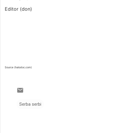
Editor (don)
Source (halodoc.com)
Serba serbi
K
o