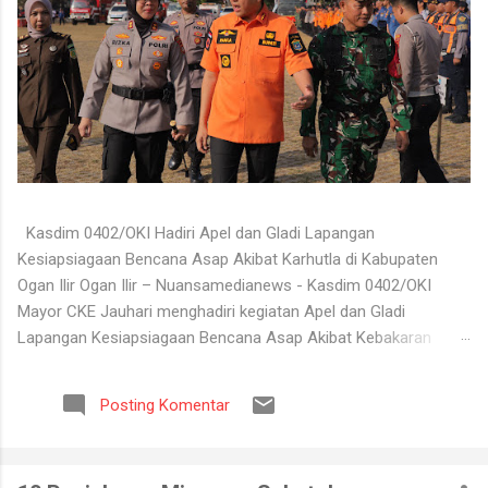
Kasdim 0402/OKI Hadiri Apel dan Gladi Lapangan
Kesiapsiagaan Bencana Asap Akibat Karhutla di Kabupaten
Ogan Ilir Ogan Ilir – Nuansamedianews - Kasdim 0402/OKI
Mayor CKE Jauhari menghadiri kegiatan Apel dan Gladi
Lapangan Kesiapsiagaan Bencana Asap Akibat Kebakaran
Hutan dan Lahan (Karhutla) Kabupaten Ogan Ilir Tahun 2026
yang digelar di Lapangan Upacara Komplek Perkantoran
Posting Komentar
Terpadu (KPT) Tanjung Senai, Kabupaten Ogan Ilir, Selasa
(4/8/2026). Kegiatan tersebut dilaksanakan sebagai bentuk
kesiapan seluruh unsur terkait dalam menghadapi potensi