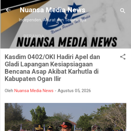
Langsung ke konten utama
Nuansa Media News
Independen, Akurat dan Terpercaya
BERANDA
Kasdim 0402/OKI Hadiri Apel dan
Gladi Lapangan Kesiapsiagaan
Bencana Asap Akibat Karhutla di
Kabupaten Ogan Ilir
Oleh
Nuansa Media News
-
Agustus 05, 2026