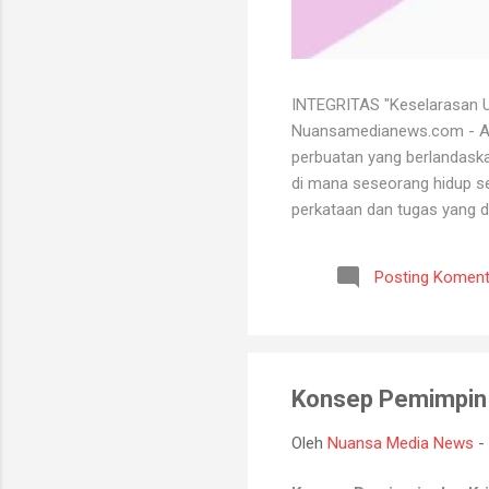
INTEGRITAS "Keselarasan Ut
Nuansamedianews.com - Apa 
perbuatan yang berlandaskan
di mana seseorang hidup sec
perkataan dan tugas yang d
mempertahankan integritasn
lutut merelakan integritasn
Posting Koment
bersih atau baik. Seorang 
bisa menghadapi semua kead
Konsep Pemimpin d
Oleh
Nuansa Media News
-