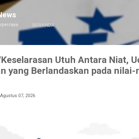
Langsung ke konten utama
News
erpercaya
BERANDA
Keselarasan Utuh Antara Niat, U
n yang Berlandaskan pada nilai-n
Agustus 07, 2026