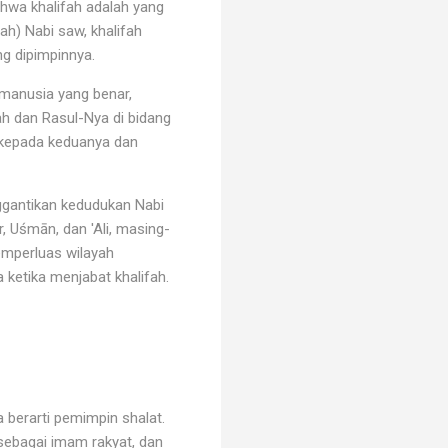
ahwa khalifah adalah yang
h) Nabi saw, khalifah
g dipimpinnya.
 manusia yang benar,
h dan Rasul-Nya di bidang
 kepada keduanya dan
nggantikan kedudukan Nabi
 Uśmān, dan 'Ali, masing-
mperluas wilayah
a ketika menjabat khalifah.
berarti pemimpin shalat.
 sebagai imam rakyat, dan