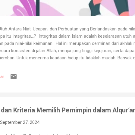
uh Antara Niat, Ucapan, dan Perbuatan yang Berlandaskan pada nila
itu Integritas...? Integritas dalam Islam adalah keselarasan utuh a
 pada nilai-nilai keimanan . Hal ini merupakan cerminan dari akhlak m
ara konsisten di jalan Allah, menjunjung tinggi kejujuran, serta dap
iemban. Untuk menerima keadaan hidup itu tidaklah mudah. Banyak o
ya karena tidak tahan terhadap ujian kehidupan. Ketika berhadapan
ya hancur. Padahal telah dipertahankan sekian lama, dan banyak ora
ar
muslim, iman merupakan landasan penting dalam menjalankan kehidup
aan, ketika ditimpa kebahagiaan ...
an Kriteria Memilih Pemimpin dalam Alqur’a
September 27, 2024