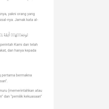
knya, yakni orang yang
isal-nya. Jamak kata al-
نَٰوَجَعَلۡھُمۡ أَئِمَّةٗ یَھۡ دُونَ بِأَمۡ رِنَا وَأَوۡحَیۡنَآ إِلَیۡھِمۡ فِعۡلَ ٱلۡخَیۡرَٰتِ وَإِقَامَ ٱلصَّلَوٰةِ وَإِیتَآءَ ٱلزَّكَوٰةِۖ وَكَانُواْ لَنَا عَٰبِدِینَ
perintah Kami dan telah
kat, dan hanya kepada
ang pertama bermakna
usan".
a'muru (memerintahkan atau
an" dan "pemilik kekuasaan"