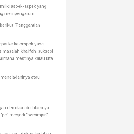
iliki aspek-aspek yang
ing mempengaruhi.
berikut “Penggantian
ampai ke kelompok yang
as masalah khalifah, suksesi
gaimana mestinya kalau kita
at meneladaninya atau
ngan demikian di dalamnya
 “pe” menjadi “pemimpin”
 agar melakukan tindakan