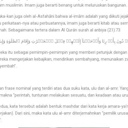
um muslimin. Imam juga berarti benang untuk meluruskan bangunan.
a-kan juga oleh al-Asfahāni bahwa al-imām adalah yang diikuti jeja
u perkataan-nya atau perbuatannya, imam juga berarti kitab atau sem
ah. Sebagaimana tertera dalam Al Qurán surah al anbiya (21):73
reka itu sebagai pemimpin-pemimpin yang memberi petunjuk dengan 
eka mengerjakan kebajikan, mendirikan sembahyang, menunaikan za
nyembah”.
 frase nominal yang terdiri atas dua suku kata, ulu dan al-amr. Y
rmakna "perintah, tuntunan melakukan sesuatu, dan keadaan atau ur
dua, kata tersebut adalah bentuk mashdar dari kata kerja amara-y
jakan). Dari sini, maka kata ulu al-amr diterjemahnkan "pemilik urus
".