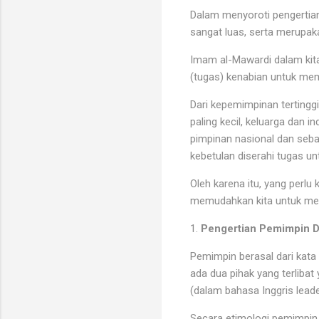
Dalam menyoroti pengertia
sangat luas, serta merupa
Imam al-Mawardi dalam kita
(tugas) kenabian untuk me
Dari kepemimpinan tertingg
paling kecil, keluarga dan 
pimpinan nasional dan seba
kebetulan diserahi tugas u
Oleh karena itu, yang perlu
memudahkan kita untuk mem
1.
Pengertian Pemimpin D
Pemimpin berasal dari kata 
ada dua pihak yang terlibat
(dalam bahasa Inggris lead
Secara etimologi pemimpin