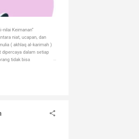
i-nilai Keimanan"
ntara niat, ucapan, dan
ulia ( akhlaq al-karimah )
at dipercaya dalam setiap
rang tidak bisa
 dengan godaan bertekuk
ng menilainya sebagai orang
an. Orang beriman selalu
n