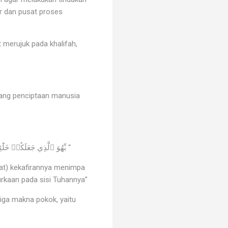
r dan pusat proses
 merujuk pada khalifah,
ntang penciptaan manusia
بِّھُوَ ٱلَّذِي جَعَلَكُمۡ خَلَٰٓئِفَ فِي ٱلأَۡرۡضِۚ فَمَن كَفَرَ فَعَلَیۡھِ كُفۡرُهُۥۖ وَلاَ یَزِیدُ ٱلۡكَٰفِرِینَ كُفۡرُھُمۡ عِندَ رَھِمۡ إِلاَّ مَقۡتٗاۖۡ “
bat) kekafirannya menimpa
murkaan pada sisi Tuhannya”
tiga makna pokok, yaitu