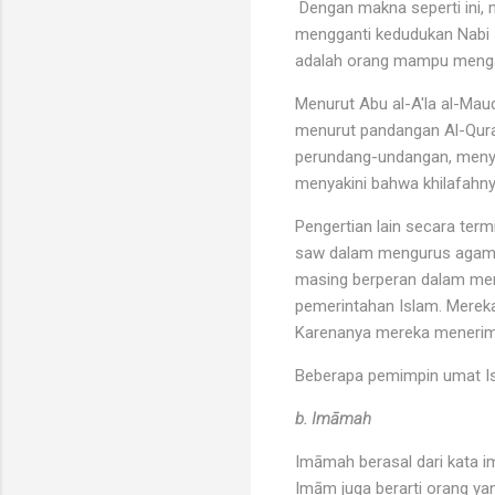
Dengan makna seperti ini, 
mengganti kedudukan Nabi s
adalah orang mampu mengad
Menurut Abu al-A'la al-Mau
menurut pandangan Al-Qura
perundang-undangan, menye
menyakini bahwa khilafahny
Pengertian lain secara term
saw dalam mengurus agama d
masing berperan dalam men
pemerintahan Islam. Mereka 
Karenanya mereka menerima 
Beberapa pemimpin umat Is
b. Imāmah
Imāmah berasal dari kata 
Imām juga berarti orang yan