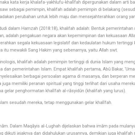
maka kata kerja khalafa-yakhlufu-khalīfah dipergunakan dalam arti b
aw sebagai pemimpin, khalifah adalah pemimpin di belakang (sesuda
akan perubahan untuk lebih maju dan mensejahterahkan orang yan
dudi dalam Hamzah (2018:18), khalifah adalah: Bentuk pemerintahan
n, adalah pengakuan negara akan kepemimpinan dan kekuasaan Alla
rahkan segala kekuasaan legislatif dan kedaulatan hukum tertinggi
a itu mewakili Sang Hakim yang sebenarnya, yaitu Allah swt.
inologis, khalifah adalah pemimpin tertinggi di dunia Islam yang me
an pemerintahan Islam. Empat khalifah pertama, Abū Bakar, 'Umar,
yelesaikan berbagai persoalan agama di masanya, dan berperan me
juga memiliki peranan spiritual yang tinggi terlihat dari usaha merek
gelar penghormatan khalīfah al-rāsyidūn (khalifah yang lurus).
lam sesudah mereka, tetap menggunakan gelar khalīfah.
imām. Dalam Maqāyis al-Lughah dijelaskan bahwa imām pada mulanya 
g diikuti jejaknya dan didahulukan urusannya, demikian juga khalifah