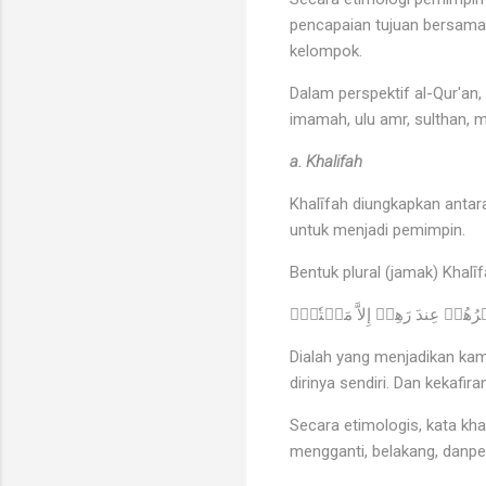
pencapaian tujuan bersama
kelompok.
Dalam perspektif al-Qur'an
imamah, ulu amr, sulthan, 
a. Khalifah
Khalīfah diungkapkan antar
untuk menjadi pemimpin.
Bentuk plural (jamak) Khalī
Dialah yang menjadikan kam
dirinya sendiri. Dan kekafi
Secara etimologis, kata kha
mengganti, belakang, danp