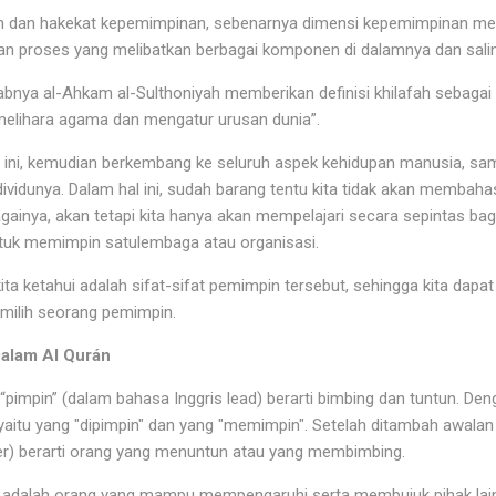
n dan hakekat kepemimpinan, sebenarnya dimensi kepemimpinan mem
kan proses yang melibatkan berbagai komponen di dalamnya dan sal
bnya al-Ahkam al-Sulthoniyah memberikan definisi khilafah sebagai 
melihara agama dan mengatur urusan dunia”.
i ini, kemudian berkembang ke seluruh aspek kehidupan manusia, s
individunya. Dalam hal ini, sudah barang tentu kita tidak akan membah
gainya, akan tetapi kita hanya akan mempelajari secara sepintas ba
ntuk memimpin satulembaga atau organisasi.
 kita ketahui adalah sifat-sifat pemimpin tersebut, sehingga kita dap
ilih seorang pemimpin.
alam Al Qurán
“pimpin” (dalam bahasa Inggris lead) berarti bimbing dan tuntun. De
 yaitu yang "dipimpin" dan yang "memimpin". Setelah ditambah awalan
er) berarti orang yang menuntun atau yang membimbing.
 adalah orang yang mampu mempengaruhi serta membujuk pihak lain