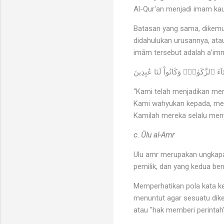
Al-Qur'an menjadi imam ka
Batasan yang sama, dikemuk
didahulukan urusannya, ata
imām tersebut adalah a’imm
“Kami telah menjadikan me
Kami wahyukan kepada, mer
Kamilah mereka selalu me
c. Ūlu al-Amr
Ulu amr merupakan ungkapan
pemilik, dan yang kedua be
Memperhatikan pola kata ke
menuntut agar sesuatu diker
atau "hak memberi perintah