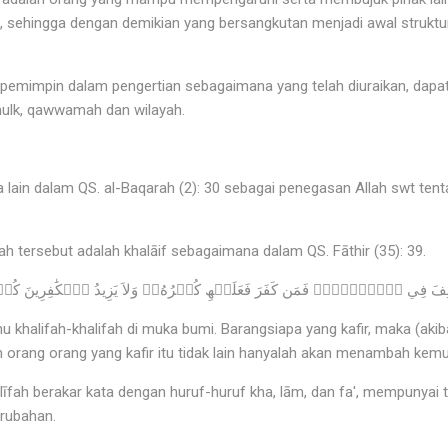
, sehingga dengan demikian yang bersangkutan menjadi awal struktu
, pemimpin dalam pengertian sebagaimana yang telah diuraikan, dapat
mulk, qawwamah dan wilayah.
a lain dalam QS. al-Baqarah (2): 30 sebagai penegasan Allah swt te
fah tersebut adalah khalāif sebagaimana dalam QS. Fāthir (35): 39.
u khalifah-khalifah di muka bumi. Barangsiapa yang kafir, maka (aki
ran orang orang yang kafir itu tidak lain hanyalah akan menambah ke
līfah berakar kata dengan huruf-huruf kha, lām, dan fa', mempunyai 
erubahan.