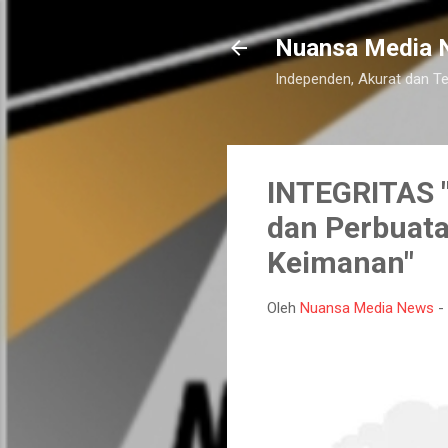
Nuansa Media 
Independen, Akurat dan T
INTEGRITAS "
dan Perbuata
Keimanan"
Oleh
Nuansa Media News
-