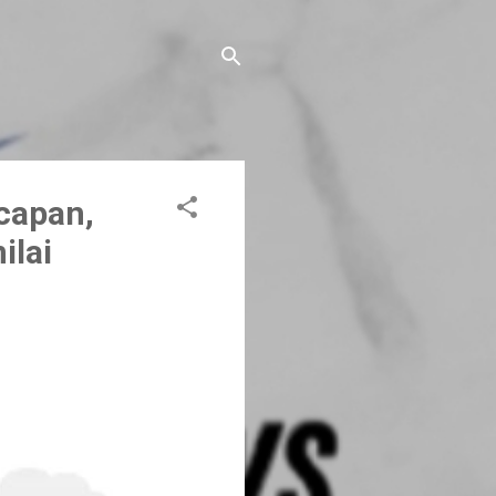
capan,
ilai