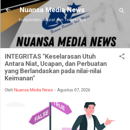
Langsung ke konten utama
Nuansa Media News
Independen, Akurat dan Terpercaya
BERANDA
INTEGRITAS "Keselarasan Utuh
Antara Niat, Ucapan, dan Perbuatan
yang Berlandaskan pada nilai-nilai
Keimanan"
Oleh
Nuansa Media News
-
Agustus 07, 2026