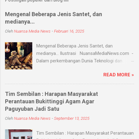
Postingan populer dari blog ini
Mengenal Beberapa Jenis Santet, dan
medianya...
Oleh
Nuansa Media News
-
Februari 16, 2025
Mengenal Beberapa Jenis Santet, dan
medianya... Ilustrasi NuansaMediaNews.com -
Dalam perkembangan Dunia Teknologi dan
Modern, Santet merupakan ilmu supranatural
READ MORE »
yang hingga saat ini masih ada dan berkembang
di masyarakat. Menurut Kamus Besar Bahasa
Indonesia (KBBI) santet berarti sihir, menyihir.
Tim Sembilan : Harapan Masyarakat
Ilmu Santet merupakan aliran ilmu hitam yang
Perantauan Bukittinggi Agam Agar
digunakan untuk mengendalikan alam seperti
Paguyuban Jadi Satu
objek atau kejadian dengan kekuatan
Oleh
Nuansa Media News
-
September 13, 2025
supranatural dari paranormal. Biasanya, santet
melibatkan jin dan kaum sebangsanya untuk
Tim Sembilan : Harapan Masyarakat Perantauan
membahayakan orang lain. Banyak medium