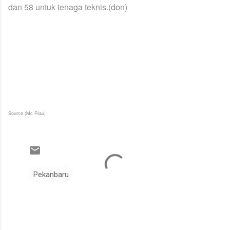
dan 58 untuk tenaga teknis.(don)
Source (Mc Riau)
Pekanbaru
K
o
m