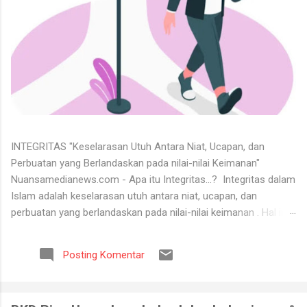
INTEGRITAS "Keselarasan Utuh Antara Niat, Ucapan, dan
Perbuatan yang Berlandaskan pada nilai-nilai Keimanan"
Nuansamedianews.com - Apa itu Integritas...? Integritas dalam
Islam adalah keselarasan utuh antara niat, ucapan, dan
perbuatan yang berlandaskan pada nilai-nilai keimanan . Hal ini
merupakan cerminan dari akhlak mulia ( akhlaq al-karimah ) di
mana seseorang hidup secara konsisten di jalan Allah,
Posting Komentar
menjunjung tinggi kejujuran, serta dapat dipercaya dalam setiap
perkataan dan tugas yang diemban. Untuk menerima keadaan
hidup itu tidaklah mudah. Banyak orang tidak bisa