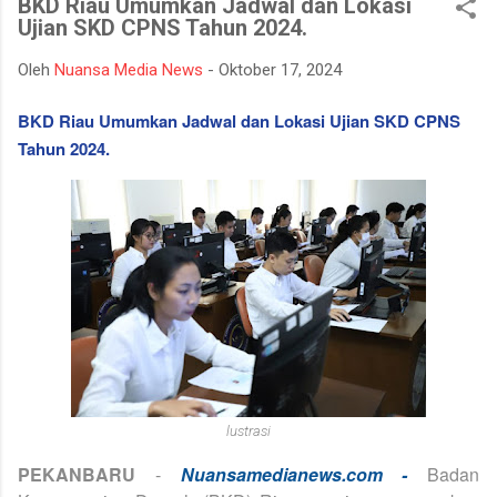
BKD Riau Umumkan Jadwal dan Lokasi
mempertahankan integritasnya karena tidak tahan terhadap
Ujian SKD CPNS Tahun 2024.
ujian kehidupan. Ketika berhadapan dengan godaan bertekuk
lutut merelakan integritasnya hancur. Padahal telah
Oleh
Nuansa Media News
-
Oktober 17, 2024
dipertahankan sekian lama, dan banyak orang menilainya
sebagai orang bersih atau baik. Seorang muslim, iman
BKD Riau Umumkan Jadwal dan Lokasi Ujian SKD CPNS
merupakan landasan penting dalam menjalankan kehidupan.
Tahun 2024.
Orang beriman selalu bisa menghadapi semua keadaan, ketika
ditimpa kebahagiaan ...
lustrasi
PEKANBARU
-
Nuansamedianews.com -
Badan