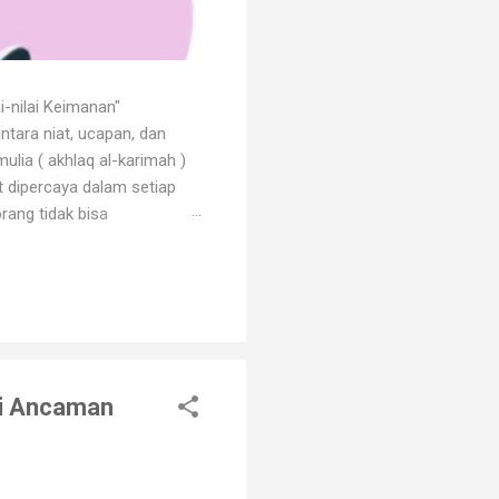
i-nilai Keimanan"
ntara niat, ucapan, dan
ulia ( akhlaq al-karimah )
at dipercaya dalam setiap
rang tidak bisa
 dengan godaan bertekuk
ng menilainya sebagai orang
an. Orang beriman selalu
api Ancaman