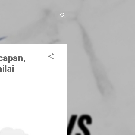
capan,
ilai