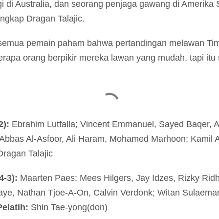
agi di Australia, dan seorang penjaga gawang di Amerika S
ungkap Dragan Talajic.
semua pemain paham bahwa pertandingan melawan Timn
erapa orang berpikir mereka lawan yang mudah, tapi itu 
2):
Ebrahim Lutfalla; Vincent Emmanuel, Sayed Baqer, A
, Abbas Al-Asfoor, Ali Haram, Mohamed Marhoon; Kamil 
ragan Talajic
4-3):
Maarten Paes; Mees Hilgers, Jay Idzes, Rizky Rid
e, Nathan Tjoe-A-On, Calvin Verdonk; Witan Sulaeman,
Pelatih:
Shin Tae-yong(don)