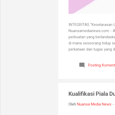
INTEGRITAS "Keselarasan Ut
Nuansamedianews.com - Apa 
perbuatan yang berlandaskan
di mana seseorang hidup sec
perkataan dan tugas yang d
mempertahankan integritasn
lutut merelakan integritasn
Posting Koment
bersih atau baik. Seorang 
bisa menghadapi semua kead
Kualifikasi Piala
Oleh
Nuansa Media News
-