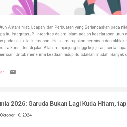
uh Antara Niat, Ucapan, dan Perbuatan yang Berlandaskan pada nila
itu Integritas...? Integritas dalam Islam adalah keselarasan utuh a
 pada nilai-nilai keimanan . Hal ini merupakan cerminan dari akhlak m
ara konsisten di jalan Allah, menjunjung tinggi kejujuran, serta dap
iemban. Untuk menerima keadaan hidup itu tidaklah mudah. Banyak o
ya karena tidak tahan terhadap ujian kehidupan. Ketika berhadapan
ya hancur. Padahal telah dipertahankan sekian lama, dan banyak ora
ar
muslim, iman merupakan landasan penting dalam menjalankan kehidup
aan, ketika ditimpa kebahagiaan ...
 Dunia 2026: Garuda Bukan Lagi Kuda Hitam, t
Oktober 10, 2024