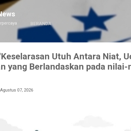
Langsung ke konten utama
News
erpercaya
BERANDA
Keselarasan Utuh Antara Niat, U
n yang Berlandaskan pada nilai-n
Agustus 07, 2026