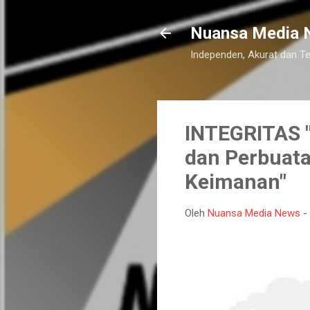
Nuansa Media 
Independen, Akurat dan T
INTEGRITAS "
dan Perbuata
Keimanan"
Oleh
Nuansa Media News
-