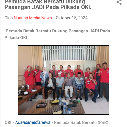
Pemuda Batak Bersatu Dukung
mempertahankan integritasnya karena tidak tahan terhadap
Pasangan JADI Pada Pilkada OKI.
ujian kehidupan. Ketika berhadapan dengan godaan bertekuk
lutut merelakan integritasnya hancur. Padahal telah
Oleh
Nuansa Media News
-
Oktober 15, 2024
dipertahankan sekian lama, dan banyak orang menilainya
sebagai orang bersih atau baik. Seorang muslim, iman
Pemuda Batak Bersatu Dukung Pasangan JADI Pada
merupakan landasan penting dalam menjalankan kehidupan.
Pilkada OKI.
Orang beriman selalu bisa menghadapi semua keadaan, ketika
ditimpa kebahagiaan ...
OKI
-
Nuansamedianews
- Pemuda Batak Bersatu (PBB)