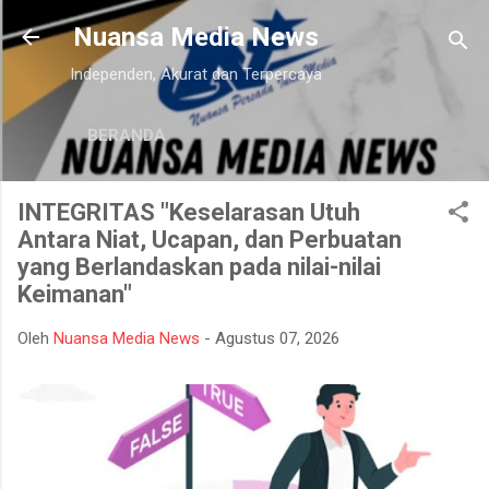
Langsung ke konten utama
Nuansa Media News
Independen, Akurat dan Terpercaya
BERANDA
INTEGRITAS "Keselarasan Utuh
Antara Niat, Ucapan, dan Perbuatan
yang Berlandaskan pada nilai-nilai
Keimanan"
Oleh
Nuansa Media News
-
Agustus 07, 2026