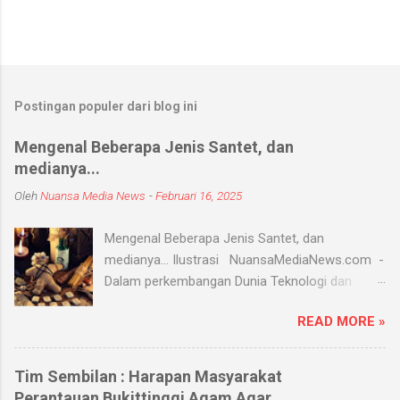
Postingan populer dari blog ini
Mengenal Beberapa Jenis Santet, dan
medianya...
Oleh
Nuansa Media News
-
Februari 16, 2025
Mengenal Beberapa Jenis Santet, dan
medianya... Ilustrasi NuansaMediaNews.com -
Dalam perkembangan Dunia Teknologi dan
Modern, Santet merupakan ilmu supranatural
READ MORE »
yang hingga saat ini masih ada dan berkembang
di masyarakat. Menurut Kamus Besar Bahasa
Indonesia (KBBI) santet berarti sihir, menyihir.
Tim Sembilan : Harapan Masyarakat
Ilmu Santet merupakan aliran ilmu hitam yang
Perantauan Bukittinggi Agam Agar