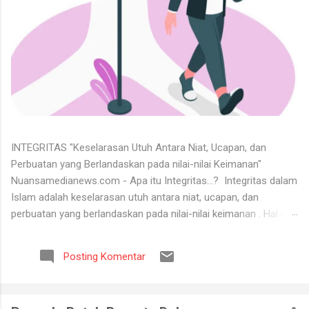
INTEGRITAS "Keselarasan Utuh Antara Niat, Ucapan, dan
Perbuatan yang Berlandaskan pada nilai-nilai Keimanan"
Nuansamedianews.com - Apa itu Integritas...? Integritas dalam
Islam adalah keselarasan utuh antara niat, ucapan, dan
perbuatan yang berlandaskan pada nilai-nilai keimanan . Hal ini
merupakan cerminan dari akhlak mulia ( akhlaq al-karimah ) di
mana seseorang hidup secara konsisten di jalan Allah,
Posting Komentar
menjunjung tinggi kejujuran, serta dapat dipercaya dalam setiap
perkataan dan tugas yang diemban. Untuk menerima keadaan
hidup itu tidaklah mudah. Banyak orang tidak bisa