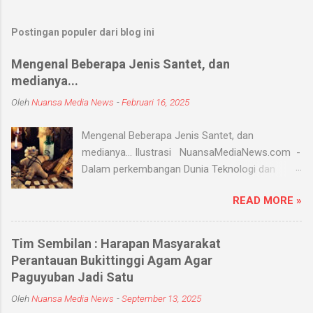
Postingan populer dari blog ini
Mengenal Beberapa Jenis Santet, dan
medianya...
Oleh
Nuansa Media News
-
Februari 16, 2025
Mengenal Beberapa Jenis Santet, dan
medianya... Ilustrasi NuansaMediaNews.com -
Dalam perkembangan Dunia Teknologi dan
Modern, Santet merupakan ilmu supranatural
READ MORE »
yang hingga saat ini masih ada dan berkembang
di masyarakat. Menurut Kamus Besar Bahasa
Indonesia (KBBI) santet berarti sihir, menyihir.
Tim Sembilan : Harapan Masyarakat
Ilmu Santet merupakan aliran ilmu hitam yang
Perantauan Bukittinggi Agam Agar
digunakan untuk mengendalikan alam seperti
Paguyuban Jadi Satu
objek atau kejadian dengan kekuatan
Oleh
Nuansa Media News
-
September 13, 2025
supranatural dari paranormal. Biasanya, santet