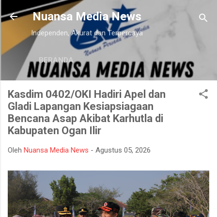
Langsung ke konten utama
Nuansa Media News
Independen, Akurat dan Terpercaya
BERANDA
Kasdim 0402/OKI Hadiri Apel dan
Gladi Lapangan Kesiapsiagaan
Bencana Asap Akibat Karhutla di
Kabupaten Ogan Ilir
Oleh
Nuansa Media News
-
Agustus 05, 2026