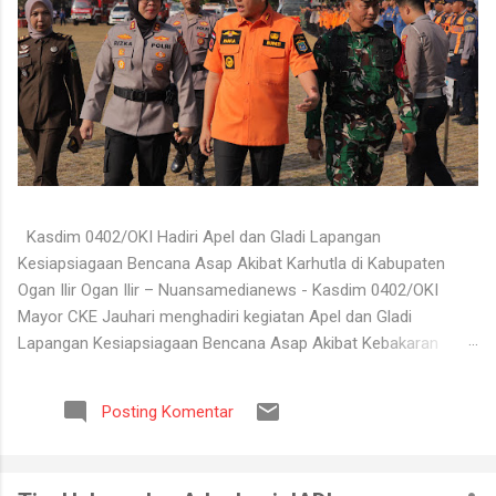
Kasdim 0402/OKI Hadiri Apel dan Gladi Lapangan
Kesiapsiagaan Bencana Asap Akibat Karhutla di Kabupaten
Ogan Ilir Ogan Ilir – Nuansamedianews - Kasdim 0402/OKI
Mayor CKE Jauhari menghadiri kegiatan Apel dan Gladi
Lapangan Kesiapsiagaan Bencana Asap Akibat Kebakaran
Hutan dan Lahan (Karhutla) Kabupaten Ogan Ilir Tahun 2026
yang digelar di Lapangan Upacara Komplek Perkantoran
Posting Komentar
Terpadu (KPT) Tanjung Senai, Kabupaten Ogan Ilir, Selasa
(4/8/2026). Kegiatan tersebut dilaksanakan sebagai bentuk
kesiapan seluruh unsur terkait dalam menghadapi potensi