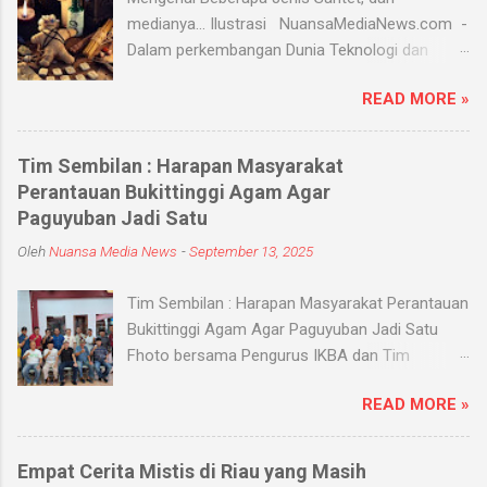
medianya... Ilustrasi NuansaMediaNews.com -
Dalam perkembangan Dunia Teknologi dan
Modern, Santet merupakan ilmu supranatural
READ MORE »
yang hingga saat ini masih ada dan berkembang
di masyarakat. Menurut Kamus Besar Bahasa
Indonesia (KBBI) santet berarti sihir, menyihir.
Tim Sembilan : Harapan Masyarakat
Ilmu Santet merupakan aliran ilmu hitam yang
Perantauan Bukittinggi Agam Agar
digunakan untuk mengendalikan alam seperti
Paguyuban Jadi Satu
objek atau kejadian dengan kekuatan
Oleh
Nuansa Media News
-
September 13, 2025
supranatural dari paranormal. Biasanya, santet
melibatkan jin dan kaum sebangsanya untuk
Tim Sembilan : Harapan Masyarakat Perantauan
membahayakan orang lain. Banyak medium
Bukittinggi Agam Agar Paguyuban Jadi Satu
yang digunakan oleh paranormal untuk
Fhoto bersama Pengurus IKBA dan Tim
menyantet seseorang, diantaranya boneka,
Sembilan Pekanbaru - Nuansamedianews -
dupa, kembang, paku, rambut dan masih banyak
READ MORE »
Menjalin silaturahmi dengan sebuah organisasi
lagi. Medium-medium tersebut 'dikirim' oleh
apalagi Paguyuban kampung adalah salah satu
para dukun atau 'orang pintar' yang disewa oleh
bentuk menjalin persaudaraan dan
penyantet. Dalam dunia supranatural, ada
Empat Cerita Mistis di Riau yang Masih
meningkatkan kerukunan untuk memperkuat