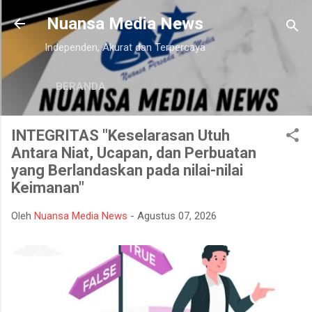
Langsung ke konten utama
Nuansa Media News
Independen, Akurat dan Terpercaya
BERANDA
INTEGRITAS "Keselarasan Utuh
Antara Niat, Ucapan, dan Perbuatan
yang Berlandaskan pada nilai-nilai
Keimanan"
Oleh
Nuansa Media News
-
Agustus 07, 2026