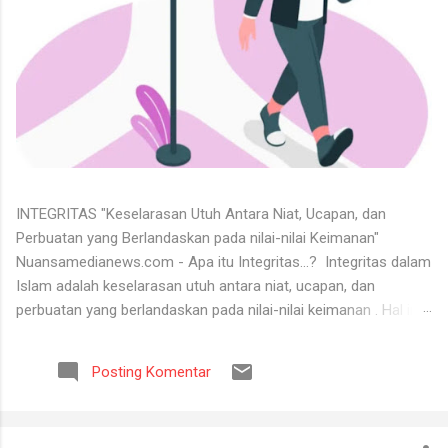
INTEGRITAS "Keselarasan Utuh Antara Niat, Ucapan, dan
Perbuatan yang Berlandaskan pada nilai-nilai Keimanan"
Nuansamedianews.com - Apa itu Integritas...? Integritas dalam
Islam adalah keselarasan utuh antara niat, ucapan, dan
perbuatan yang berlandaskan pada nilai-nilai keimanan . Hal ini
merupakan cerminan dari akhlak mulia ( akhlaq al-karimah ) di
mana seseorang hidup secara konsisten di jalan Allah,
Posting Komentar
menjunjung tinggi kejujuran, serta dapat dipercaya dalam setiap
perkataan dan tugas yang diemban. Untuk menerima keadaan
hidup itu tidaklah mudah. Banyak orang tidak bisa