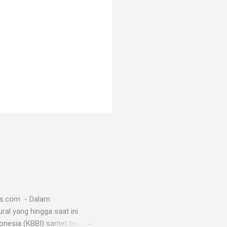
ws.com - Dalam
al yang hingga saat ini
esia (KBBI) santet berarti