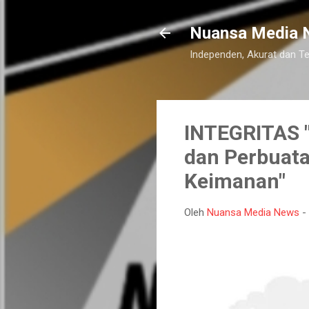
Nuansa Media 
Independen, Akurat dan T
INTEGRITAS "
dan Perbuata
Keimanan"
Oleh
Nuansa Media News
-