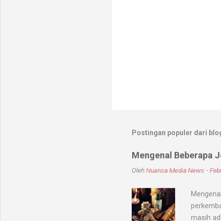
Postingan populer dari blog
Mengenal Beberapa Je
Oleh
Nuansa Media News
-
Febr
Mengenal
perkemba
masih ad