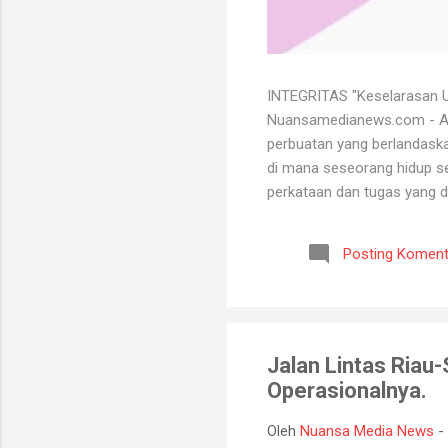
INTEGRITAS "Keselarasan Ut
Nuansamedianews.com - Apa 
perbuatan yang berlandaskan
di mana seseorang hidup sec
perkataan dan tugas yang d
mempertahankan integritasn
lutut merelakan integritasn
Posting Koment
bersih atau baik. Seorang 
bisa menghadapi semua kead
Jalan Lintas Riau
Operasionalnya.
Oleh
Nuansa Media News
-