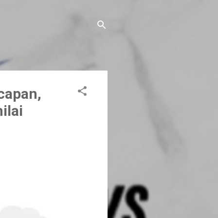
capan,
ilai