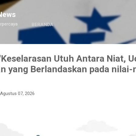
Langsung ke konten utama
News
erpercaya
BERANDA
Keselarasan Utuh Antara Niat, U
n yang Berlandaskan pada nilai-n
Agustus 07, 2026