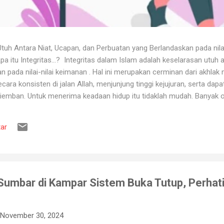
uh Antara Niat, Ucapan, dan Perbuatan yang Berlandaskan pada nila
itu Integritas...? Integritas dalam Islam adalah keselarasan utuh a
 pada nilai-nilai keimanan . Hal ini merupakan cerminan dari akhlak m
ara konsisten di jalan Allah, menjunjung tinggi kejujuran, serta dap
iemban. Untuk menerima keadaan hidup itu tidaklah mudah. Banyak o
ya karena tidak tahan terhadap ujian kehidupan. Ketika berhadapan
ya hancur. Padahal telah dipertahankan sekian lama, dan banyak ora
ar
muslim, iman merupakan landasan penting dalam menjalankan kehidup
aan, ketika ditimpa kebahagiaan ...
-Sumbar di Kampar Sistem Buka Tutup, Perha
November 30, 2024