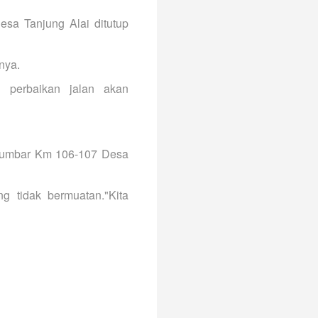
esa Tanjung Alai ditutup
nya.
n perbaikan jalan akan
u-Sumbar Km 106-107 Desa
g tidak bermuatan."Kita