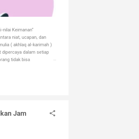
i-nilai Keimanan"
ntara niat, ucapan, dan
ulia ( akhlaq al-karimah )
at dipercaya dalam setiap
rang tidak bisa
 dengan godaan bertekuk
ng menilainya sebagai orang
an. Orang beriman selalu
tikan Jam