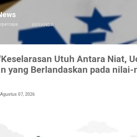
Langsung ke konten utama
News
erpercaya
BERANDA
Keselarasan Utuh Antara Niat, U
n yang Berlandaskan pada nilai-n
Agustus 07, 2026