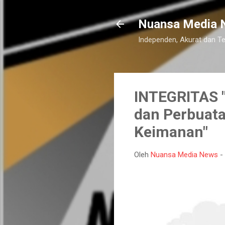
Nuansa Media 
Independen, Akurat dan T
INTEGRITAS "
dan Perbuata
Keimanan"
Oleh
Nuansa Media News
-