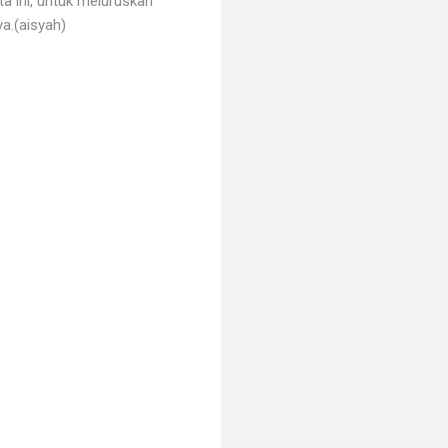
a ini, untuk meluruskan
a.(aisyah)