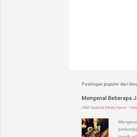
Postingan populer dari blog
Mengenal Beberapa Je
Oleh
Nuansa Media News
-
Febr
Mengenal
perkemba
masih ad