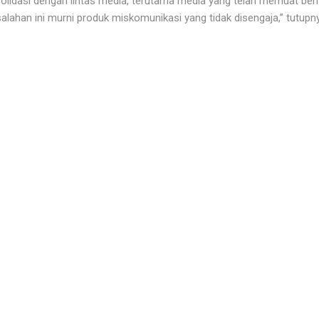
lidasi dengan lintas media, terutama media yang telah memuat berit
alahan ini murni produk miskomunikasi yang tidak disengaja,” tutupny