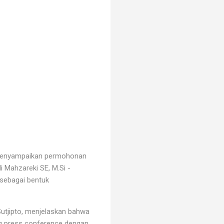
 menyampaikan permohonan
 Mahzareki SE, M.Si -
 sebagai bentuk
Sutjipto, menjelaskan bahwa
ang press conference dengan