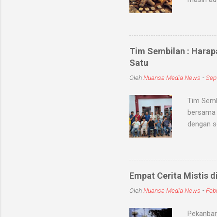
sihir, me
objek ata
kaum seb
untuk me
Tim Sembilan : Harap
Medium-me
Satu
dunia sup
Oleh
Nuansa Media News
-
Sep
khodam Sa
Tim Semb
bersama 
dengan s
dan meni
kabupate
dengan To
jum'at (
Empat Cerita Mistis d
mereka T
Oleh
Nuansa Media News
-
Febr
persatuan
sembilan
Pekanbaru