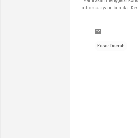
“Kami akan menggelar konso
informasi yang beredar. Kes
Kabar Daerah
K
o
m
e
n
t
a
r