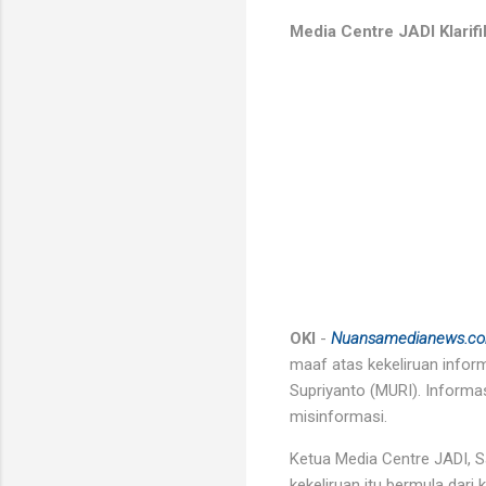
Media Centre JADI Klarif
OKI
-
Nuansamedianews.c
maaf atas kekeliruan infor
Supriyanto (MURI). Informas
misinformasi.
Ketua Media Centre JADI, S
kekeliruan itu bermula dar