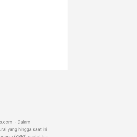
ws.com - Dalam
al yang hingga saat ini
esia (KBBI) santet berarti