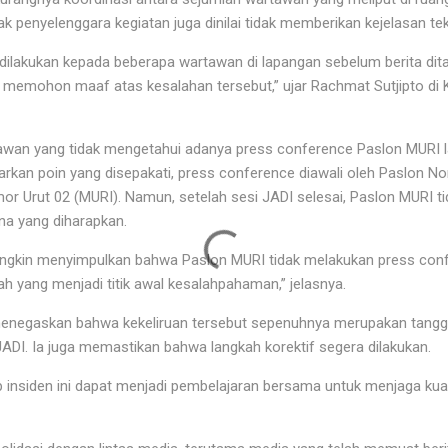
ak penyelenggara kegiatan juga dinilai tidak memberikan kejelasan t
 dilakukan kepada beberapa wartawan di lapangan sebelum berita di
ami memohon maaf atas kesalahan tersebut,” ujar Rachmat Sutjipto di
awan yang tidak mengetahui adanya press conference Paslon MURI 
arkan poin yang disepakati, press conference diawali oleh Paslon N
or Urut 02 (MURI). Namun, setelah sesi JADI selesai, Paslon MURI t
na yang diharapkan.
gkin menyimpulkan bahwa Paslon MURI tidak melakukan press con
ilah yang menjadi titik awal kesalahpahaman,” jelasnya.
 menegaskan bahwa kekeliruan tersebut sepenuhnya merupakan tangg
ADI. Ia juga memastikan bahwa langkah korektif segera dilakukan.
 insiden ini dapat menjadi pembelajaran bersama untuk menjaga kuali