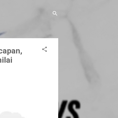
capan,
ilai