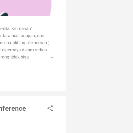
i-nilai Keimanan"
ntara niat, ucapan, dan
ulia ( akhlaq al-karimah )
at dipercaya dalam setiap
rang tidak bisa
 dengan godaan bertekuk
ng menilainya sebagai orang
an. Orang beriman selalu
onference