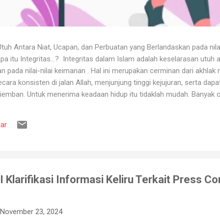
uh Antara Niat, Ucapan, dan Perbuatan yang Berlandaskan pada nila
itu Integritas...? Integritas dalam Islam adalah keselarasan utuh a
 pada nilai-nilai keimanan . Hal ini merupakan cerminan dari akhlak m
ara konsisten di jalan Allah, menjunjung tinggi kejujuran, serta dap
iemban. Untuk menerima keadaan hidup itu tidaklah mudah. Banyak o
ya karena tidak tahan terhadap ujian kehidupan. Ketika berhadapan
ya hancur. Padahal telah dipertahankan sekian lama, dan banyak ora
ar
muslim, iman merupakan landasan penting dalam menjalankan kehidup
aan, ketika ditimpa kebahagiaan ...
 Klarifikasi Informasi Keliru Terkait Press C
November 23, 2024