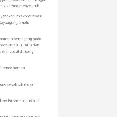
eknis secara menyeluruh.
tayangkan, miskomunikasi
 Kayuagung, Sabtu
lantaran berpegang pada
omor Urut 01 (JADI) dan
idak muncul di ruang
ference karena
ung jawab pihaknya
tas informasi publik di