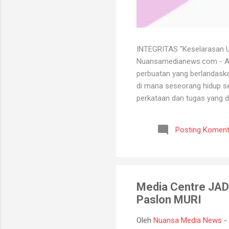
INTEGRITAS "Keselarasan Ut
Nuansamedianews.com - Apa 
perbuatan yang berlandaskan
di mana seseorang hidup sec
perkataan dan tugas yang d
mempertahankan integritasn
lutut merelakan integritasn
Posting Koment
bersih atau baik. Seorang 
bisa menghadapi semua kead
Media Centre JADI
Paslon MURI
Oleh
Nuansa Media News
-