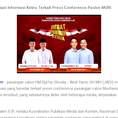
ikasi Informasi Keliru Terkait Press Conference Paslon MURI
om
- pasangan calon HM Dja’far Shodiq - Abdi Yanto SH MH (JADI)
masi yang beredar terkait press conference pasangan calon Muchendi
i tersebut, yang sebelumnya dirilis oleh beberapa media, dinyatakan
alim S.IP, melalui Koordinator Publikasi Media dan Konten, Rachmat 
i kurangnya koordinasi antara sejumlah wartawan yang meliput di ru