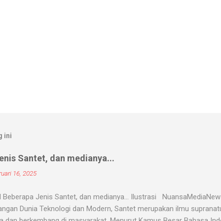
 ini
nis Santet, dan medianya...
uari 16, 2025
 Beberapa Jenis Santet, dan medianya... Ilustrasi NuansaMediaNe
ngan Dunia Teknologi dan Modern, Santet merupakan ilmu supranatur
a dan berkembang di masyarakat. Menurut Kamus Besar Bahasa Indon