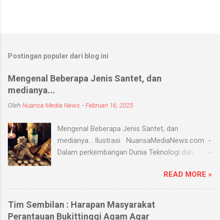
Postingan populer dari blog ini
Mengenal Beberapa Jenis Santet, dan
medianya...
Oleh
Nuansa Media News
-
Februari 16, 2025
Mengenal Beberapa Jenis Santet, dan
medianya... Ilustrasi NuansaMediaNews.com -
Dalam perkembangan Dunia Teknologi dan
Modern, Santet merupakan ilmu supranatural
READ MORE »
yang hingga saat ini masih ada dan berkembang
di masyarakat. Menurut Kamus Besar Bahasa
Indonesia (KBBI) santet berarti sihir, menyihir.
Tim Sembilan : Harapan Masyarakat
Ilmu Santet merupakan aliran ilmu hitam yang
Perantauan Bukittinggi Agam Agar