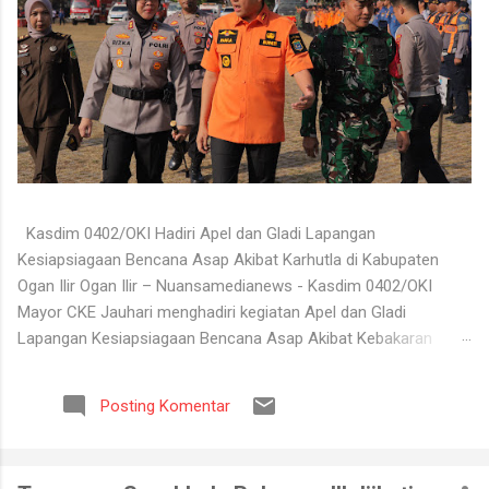
Kasdim 0402/OKI Hadiri Apel dan Gladi Lapangan
Kesiapsiagaan Bencana Asap Akibat Karhutla di Kabupaten
Ogan Ilir Ogan Ilir – Nuansamedianews - Kasdim 0402/OKI
Mayor CKE Jauhari menghadiri kegiatan Apel dan Gladi
Lapangan Kesiapsiagaan Bencana Asap Akibat Kebakaran
Hutan dan Lahan (Karhutla) Kabupaten Ogan Ilir Tahun 2026
yang digelar di Lapangan Upacara Komplek Perkantoran
Posting Komentar
Terpadu (KPT) Tanjung Senai, Kabupaten Ogan Ilir, Selasa
(4/8/2026). Kegiatan tersebut dilaksanakan sebagai bentuk
kesiapan seluruh unsur terkait dalam menghadapi potensi