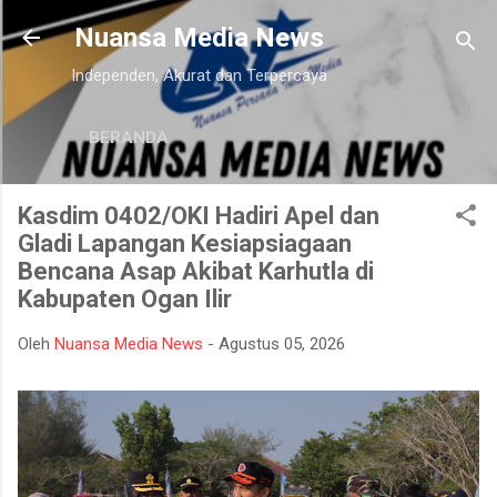
Langsung ke konten utama
Nuansa Media News
Independen, Akurat dan Terpercaya
BERANDA
Kasdim 0402/OKI Hadiri Apel dan
Gladi Lapangan Kesiapsiagaan
Bencana Asap Akibat Karhutla di
Kabupaten Ogan Ilir
Oleh
Nuansa Media News
-
Agustus 05, 2026