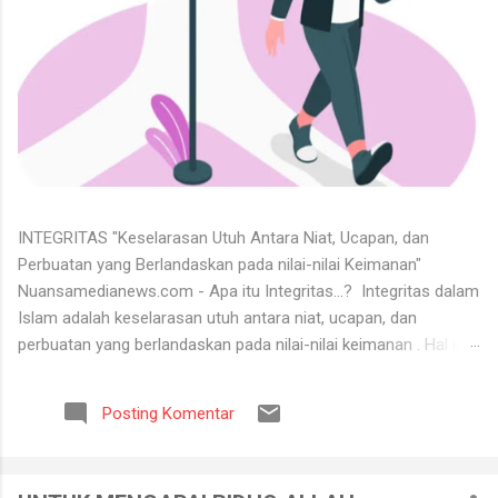
INTEGRITAS "Keselarasan Utuh Antara Niat, Ucapan, dan
Perbuatan yang Berlandaskan pada nilai-nilai Keimanan"
Nuansamedianews.com - Apa itu Integritas...? Integritas dalam
Islam adalah keselarasan utuh antara niat, ucapan, dan
perbuatan yang berlandaskan pada nilai-nilai keimanan . Hal ini
merupakan cerminan dari akhlak mulia ( akhlaq al-karimah ) di
mana seseorang hidup secara konsisten di jalan Allah,
Posting Komentar
menjunjung tinggi kejujuran, serta dapat dipercaya dalam setiap
perkataan dan tugas yang diemban. Untuk menerima keadaan
hidup itu tidaklah mudah. Banyak orang tidak bisa