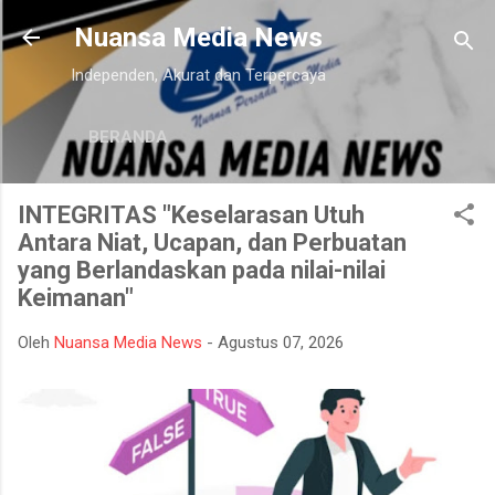
Langsung ke konten utama
Nuansa Media News
Independen, Akurat dan Terpercaya
BERANDA
INTEGRITAS "Keselarasan Utuh
Antara Niat, Ucapan, dan Perbuatan
yang Berlandaskan pada nilai-nilai
Keimanan"
Oleh
Nuansa Media News
-
Agustus 07, 2026