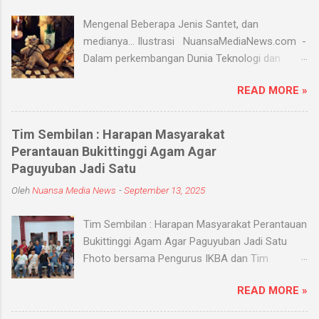
Mengenal Beberapa Jenis Santet, dan
medianya... Ilustrasi NuansaMediaNews.com -
Dalam perkembangan Dunia Teknologi dan
Modern, Santet merupakan ilmu supranatural
READ MORE »
yang hingga saat ini masih ada dan berkembang
di masyarakat. Menurut Kamus Besar Bahasa
Indonesia (KBBI) santet berarti sihir, menyihir.
Tim Sembilan : Harapan Masyarakat
Ilmu Santet merupakan aliran ilmu hitam yang
Perantauan Bukittinggi Agam Agar
digunakan untuk mengendalikan alam seperti
Paguyuban Jadi Satu
objek atau kejadian dengan kekuatan
Oleh
Nuansa Media News
-
September 13, 2025
supranatural dari paranormal. Biasanya, santet
melibatkan jin dan kaum sebangsanya untuk
Tim Sembilan : Harapan Masyarakat Perantauan
membahayakan orang lain. Banyak medium
Bukittinggi Agam Agar Paguyuban Jadi Satu
yang digunakan oleh paranormal untuk
Fhoto bersama Pengurus IKBA dan Tim
menyantet seseorang, diantaranya boneka,
Sembilan Pekanbaru - Nuansamedianews -
dupa, kembang, paku, rambut dan masih banyak
READ MORE »
Menjalin silaturahmi dengan sebuah organisasi
lagi. Medium-medium tersebut 'dikirim' oleh
apalagi Paguyuban kampung adalah salah satu
para dukun atau 'orang pintar' yang disewa oleh