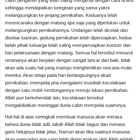
calon pengantin yang telah saling mengenal dengan cara ta’aruf
sehingga mendapatkan keinginan yang sama yakni
melangsungkan ke jenjang pernikahan. Keduanya telah
merencanaka dengan matang apa saja yang diperlukan untuk
melangsungkan pernikahannya. Undangan telah dicetak dan
disebar luaskan, gedung pernikahan telah dipersiapkan, kedua
belah pihak keluarga telah saling mempersiapkan kostum dan
hari pelaksanaan dengan matang. Semua hal tersebut menurut
renananya akan berjalan dengan sangat lancar dan baik, tidak
akan ada suatu hal yang mampu menghentikan rencana mulia
mereka. Akan tetapi pada hari berlangsungnya akad
pernikahan, mempelai pria mengalami musibah kecelakaan
dengan satu mobil rombongannya menuju lokasi pernikahan.
Allah pun berkehendak lain, kecelakaan tersebut
mengakibatkan meninggal dunia calon mempelai suaminya.
Hal-hal di atas seringkali membuat manusia akan merasa
bahwa dunia tidak adil, takdir Allah tidak bagus dan merasa
garis hidupnya tidak jelas. Namun akan tiba saatnya manusia
akan menyadari apa yang telah direncanakan oleh Allah adalah