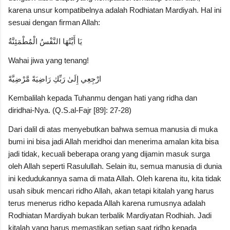
karena unsur kompatibelnya adalah Rodhiatan Mardiyah. Hal ini
sesuai dengan firman Allah:
يَا أَيَّتُهَا النَّفْسُ الْمُطْمَئِنَّةُ
Wahai jiwa yang tenang!
ارْجِعِي إِلَىٰ رَبِّكِ رَاضِيَةً مَّرْضِيَّةً
Kembalilah kepada Tuhanmu dengan hati yang ridha dan
diridhai-Nya. (Q.S.al-Fajr [89]: 27-28)
Dari dalil di atas menyebutkan bahwa semua manusia di muka
bumi ini bisa jadi Allah meridhoi dan menerima amalan kita bisa
jadi tidak, kecuali beberapa orang yang dijamin masuk surga
oleh Allah seperti Rasulullah. Selain itu, semua manusia di dunia
ini kedudukannya sama di mata Allah. Oleh karena itu, kita tidak
usah sibuk mencari ridho Allah, akan tetapi kitalah yang harus
terus menerus ridho kepada Allah karena rumusnya adalah
Rodhiatan Mardiyah bukan terbalik Mardiyatan Rodhiah. Jadi
kitalah yang harus memastikan setiap saat ridho kepada