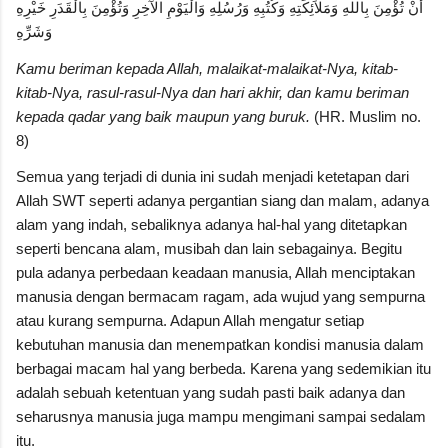
أَنْ تُؤْمِنَ بِاللهِ وَمَلاَئِكَتِهِ وَكُتُبِهِ وَرُسُلِهِ وَالْيَوْمِ الآخِرِ وَتُؤْمِنَ بِالْقَدَرِ خَيْرِهِ
وَشَرِّهِ
Kamu beriman kepada Allah, malaikat-malaikat-Nya, kitab-
kitab-Nya, rasul-rasul-Nya dan hari akhir, dan kamu beriman
kepada qadar yang baik maupun yang buruk.
(HR. Muslim no.
8)
Semua yang terjadi di dunia ini sudah menjadi ketetapan dari
Allah SWT seperti adanya pergantian siang dan malam, adanya
alam yang indah, sebaliknya adanya hal-hal yang ditetapkan
seperti bencana alam, musibah dan lain sebagainya. Begitu
pula adanya perbedaan keadaan manusia, Allah menciptakan
manusia dengan bermacam ragam, ada wujud yang sempurna
atau kurang sempurna. Adapun Allah mengatur setiap
kebutuhan manusia dan menempatkan kondisi manusia dalam
berbagai macam hal yang berbeda. Karena yang sedemikian itu
adalah sebuah ketentuan yang sudah pasti baik adanya dan
seharusnya manusia juga mampu mengimani sampai sedalam
itu.