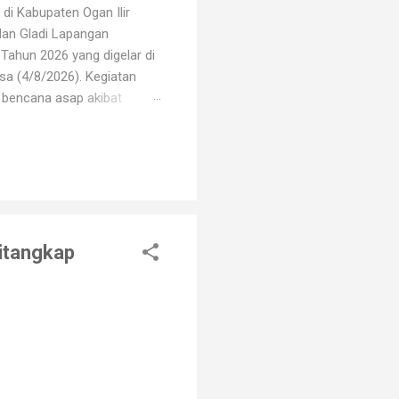
di Kabupaten Ogan Ilir
dan Gladi Lapangan
Tahun 2026 yang digelar di
sa (4/8/2026). Kegiatan
i bencana asap akibat
i oleh unsur TNI, Polri,
erbagai elemen masyarakat.
arhutla, mulai dari
Ditangkap