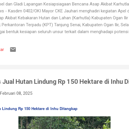
l dan Gladi Lapangan Kesiapsiagaan Bencana Asap Akibat Karhutla 
ws - Kasdim 0402/OKI Mayor CKE Jauhari menghadiri kegiatan Apel 
 Akibat Kebakaran Hutan dan Lahan (Karhutla) Kabupaten Ogan Ilir 
erkantoran Terpadu (KPT) Tanjung Senai, Kabupaten Ogan Ilir, Sela
gai bentuk kesiapan seluruh unsur terkait dalam menghadapi potens
ang kerap terjadi pada musim kemarau. Apel dan gladi lapangan diikut
 Pemadam Kebakaran, instansi pemerintah daerah, relawan, serta b
ar
ruh peserta mendapatkan gambaran mengenai mekanisme penanganan K
engerahan personel dan peralatan, hingga simulasi pe...
Jual Hutan Lindung Rp 150 Hektare di Inhu 
Februari 08, 2025
 Lindung Rp 150 Hektare di Inhu Ditangkap