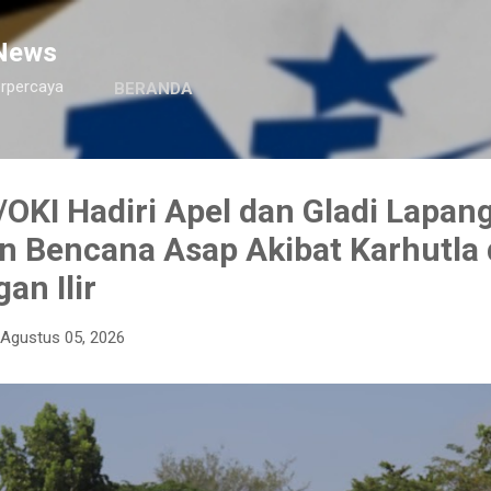
Langsung ke konten utama
News
erpercaya
BERANDA
OKI Hadiri Apel dan Gladi Lapan
n Bencana Asap Akibat Karhutla 
an Ilir
Agustus 05, 2026