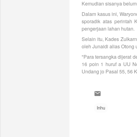
Kemudian sisanya belum d
Dalam kasus ini, Waryon
sporadik atas perintah
pengerjaan lahan hutan.
Selain itu, Kades Zulka
oleh Junaidi alias Otong 
"Para tersangka dijerat
16 poin 1 huruf a UU N
Undang jo Pasal 55, 56 K
Inhu
K
o