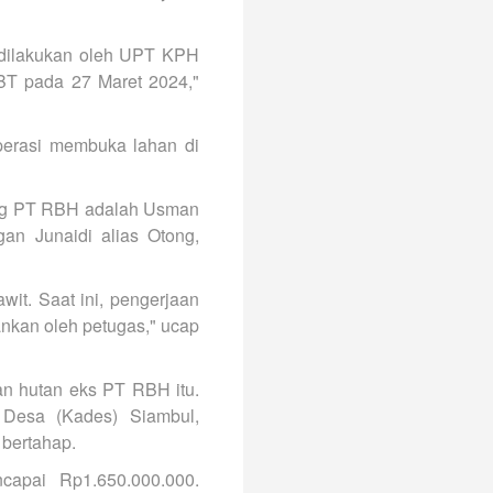
 dilakukan oleh UPT KPH
BT pada 27 Maret 2024,"
operasi membuka lahan di
.
bang PT RBH adalah Usman
an Junaidi alias Otong,
it. Saat ini, pengerjaan
nkan oleh petugas," ucap
n hutan eks PT RBH itu.
 Desa (Kades) Siambul,
bertahap.
capai Rp1.650.000.000.