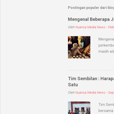
Postingan populer dari blog
Mengenal Beberapa Je
Oleh
Nuansa Media News
-
Febr
Mengenal
perkemba
masih ad
sihir, me
objek ata
kaum seb
untuk me
Tim Sembilan : Harap
Medium-me
Satu
dunia sup
Oleh
Nuansa Media News
-
Sep
khodam Sa
Tim Semb
bersama 