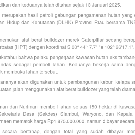
ikan dan keduanya telah ditahan sejak 13 Januari 2025.
ni merupakan hasil patroli gabungan pengamanan hutan yang
ngan Hidup dan Kehutanan (DLHK) Provinsi Riau bersama TN
enemukan alat berat bulldozer merek Caterpillar sedang ber
erbatas (HPT) dengan koordinat S 00° 44'17.7" "e 102° 26'17.1"
, diketahui bahwa pelaku pengerjaan kawasan hutan eks tam
indak sebagai pembeli lahan. Keduanya bekerja sama deng
k membuka lahan tersebut.
ananya akan digunakan untuk pembangunan kebun kelapa saw
atan jalan menggunakan alat berat bulldozer yang telah diama
man dan Nuriman membeli lahan seluas 150 hektar di kawasa
 Sekretaris Desa (Sekdes) Siambul, Waryono, dan Kepala
rnaen mematok harga Rp1.875.000.000, namun dibayar secara 
 secara bertahap, dengan total yang sudah dibayar men