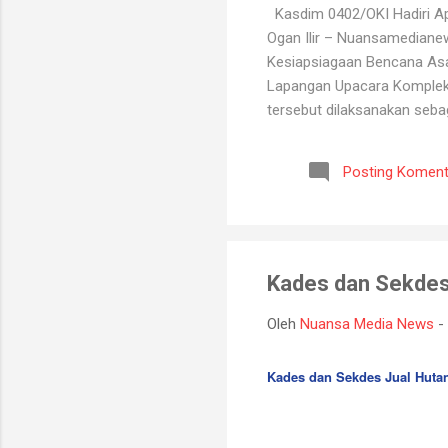
Kasdim 0402/OKI Hadiri Ape
Ogan Ilir – Nuansamediane
Kesiapsiagaan Bencana Asap
Lapangan Upacara Komplek P
tersebut dilaksanakan seba
kebakaran hutan dan lahan y
BPBD, Manggala Agni, Dinas
Posting Koment
Melalui kegiatan ini, selu
koordinasi antarinstansi, p
Kades dan Sekdes 
Oleh
Nuansa Media News
-
Kades dan Sekdes Jual Hutan