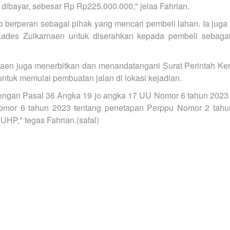
ibayar, sebesar Rp Rp225.000.000," jelas Fahrian.
o berperan sebagai pihak yang mencari pembeli lahan. Ia juga
 Kades Zulkarnaen untuk diserahkan kepada pembeli sebag
rnaen juga menerbitkan dan menandatangani Surat Perintah Ke
untuk memulai pembuatan jalan di lokasi kejadian.
 dengan Pasal 36 Angka 19 jo angka 17 UU Nomor 6 tahun 2023
omor 6 tahun 2023 tentang penetapan Perppu Nomor 2 tah
UHP," tegas Fahrian.(safal)