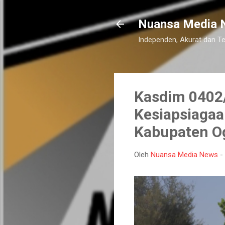
Nuansa Media 
Independen, Akurat dan T
Kasdim 0402/
Kesiapsiagaa
Kabupaten Og
Oleh
Nuansa Media News
-