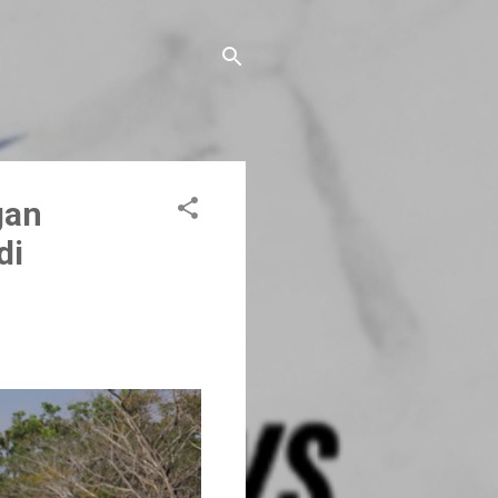
gan
di