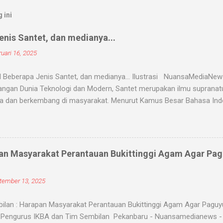
 ini
nis Santet, dan medianya...
uari 16, 2025
 Beberapa Jenis Santet, dan medianya... Ilustrasi NuansaMediaNe
ngan Dunia Teknologi dan Modern, Santet merupakan ilmu supranatur
a dan berkembang di masyarakat. Menurut Kamus Besar Bahasa Indon
nyihir. Ilmu Santet merupakan aliran ilmu hitam yang digunakan untu
u kejadian dengan kekuatan supranatural dari paranormal. Biasanya, 
angsanya untuk membahayakan orang lain. Banyak medium yang di
nyantet seseorang, diantaranya boneka, dupa, kembang, paku, rambu
an Masyarakat Perantauan Bukittinggi Agam Agar Pa
dium tersebut 'dikirim' oleh para dukun atau 'orang pintar' yang d
ranatural, ada beberapa jenis santet yang populer di kalangan masyara
tember 13, 2025
ntet jenis ini bekerja ketika dukun santet mengirimkan makhluk halus,
ilan : Harapan Masyarakat Perantauan Bukittinggi Agam Agar Pagu
Pengurus IKBA dan Tim Sembilan Pekanbaru - Nuansamedianews - M