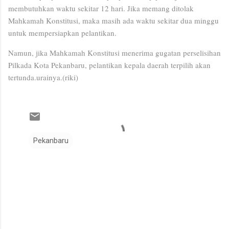
membutuhkan waktu sekitar 12 hari. Jika memang ditolak
Mahkamah Konstitusi, maka masih ada waktu sekitar dua minggu
untuk mempersiapkan pelantikan.
Namun, jika Mahkamah Konstitusi menerima gugatan perselisihan
Pilkada Kota Pekanbaru, pelantikan kepala daerah terpilih akan
tertunda.urainya.(riki)
Pekanbaru
K
o
m
e
n