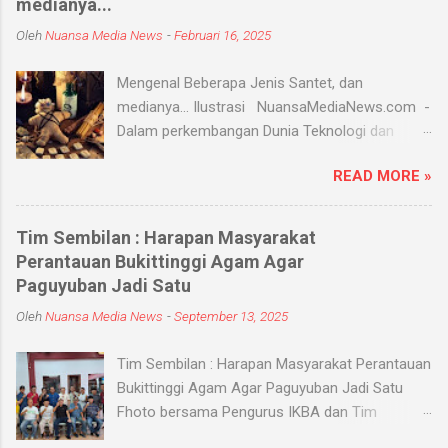
medianya...
Oleh
Nuansa Media News
-
Februari 16, 2025
Mengenal Beberapa Jenis Santet, dan
medianya... Ilustrasi NuansaMediaNews.com -
Dalam perkembangan Dunia Teknologi dan
Modern, Santet merupakan ilmu supranatural
READ MORE »
yang hingga saat ini masih ada dan berkembang
di masyarakat. Menurut Kamus Besar Bahasa
Indonesia (KBBI) santet berarti sihir, menyihir.
Tim Sembilan : Harapan Masyarakat
Ilmu Santet merupakan aliran ilmu hitam yang
Perantauan Bukittinggi Agam Agar
digunakan untuk mengendalikan alam seperti
Paguyuban Jadi Satu
objek atau kejadian dengan kekuatan
Oleh
Nuansa Media News
-
September 13, 2025
supranatural dari paranormal. Biasanya, santet
melibatkan jin dan kaum sebangsanya untuk
Tim Sembilan : Harapan Masyarakat Perantauan
membahayakan orang lain. Banyak medium
Bukittinggi Agam Agar Paguyuban Jadi Satu
yang digunakan oleh paranormal untuk
Fhoto bersama Pengurus IKBA dan Tim
menyantet seseorang, diantaranya boneka,
Sembilan Pekanbaru - Nuansamedianews -
dupa, kembang, paku, rambut dan masih banyak