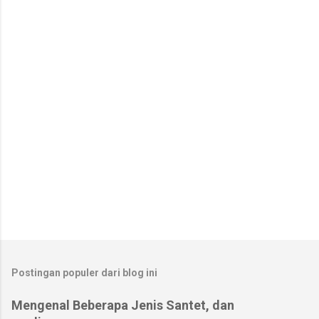
t
a
r
Postingan populer dari blog ini
Mengenal Beberapa Jenis Santet, dan