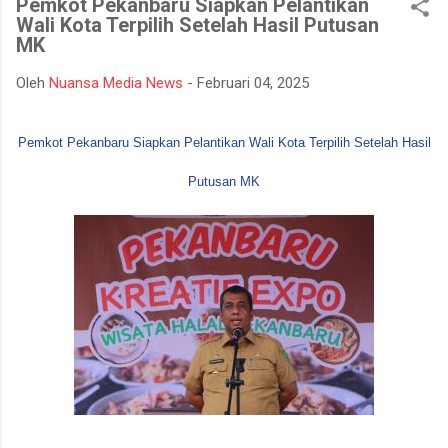
Pemkot Pekanbaru Siapkan Pelantikan
mempertahankan integritasnya karena tidak tahan terhadap
Wali Kota Terpilih Setelah Hasil Putusan
ujian kehidupan. Ketika berhadapan dengan godaan bertekuk
MK
lutut merelakan integritasnya hancur. Padahal telah
dipertahankan sekian lama, dan banyak orang menilainya
Oleh
Nuansa Media News
-
Februari 04, 2025
sebagai orang bersih atau baik. Seorang muslim, iman
merupakan landasan penting dalam menjalankan kehidupan.
Pemkot Pekanbaru Siapkan Pelantikan Wali Kota Terpilih Setelah Hasil
Orang beriman selalu bisa menghadapi semua keadaan, ketika
ditimpa kebahagiaan ...
Putusan MK