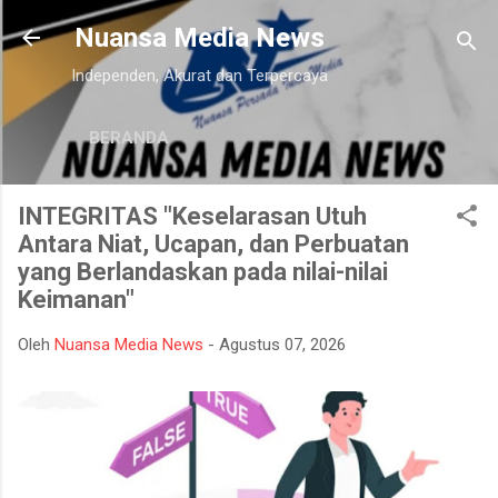
Langsung ke konten utama
Nuansa Media News
Independen, Akurat dan Terpercaya
BERANDA
INTEGRITAS "Keselarasan Utuh
Antara Niat, Ucapan, dan Perbuatan
yang Berlandaskan pada nilai-nilai
Keimanan"
Oleh
Nuansa Media News
-
Agustus 07, 2026