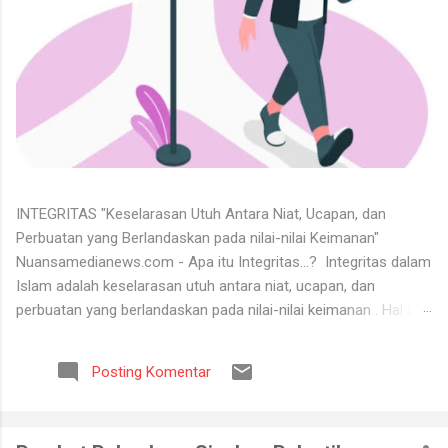
INTEGRITAS "Keselarasan Utuh Antara Niat, Ucapan, dan
Perbuatan yang Berlandaskan pada nilai-nilai Keimanan"
Nuansamedianews.com - Apa itu Integritas...? Integritas dalam
Islam adalah keselarasan utuh antara niat, ucapan, dan
perbuatan yang berlandaskan pada nilai-nilai keimanan . Hal ini
merupakan cerminan dari akhlak mulia ( akhlaq al-karimah ) di
mana seseorang hidup secara konsisten di jalan Allah,
Posting Komentar
menjunjung tinggi kejujuran, serta dapat dipercaya dalam setiap
perkataan dan tugas yang diemban. Untuk menerima keadaan
hidup itu tidaklah mudah. Banyak orang tidak bisa