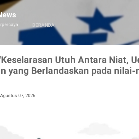
Langsung ke konten utama
News
erpercaya
BERANDA
Keselarasan Utuh Antara Niat, U
n yang Berlandaskan pada nilai-n
Agustus 07, 2026