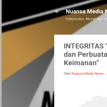
Nuansa Media 
Independen, Akurat dan T
INTEGRITAS "
dan Perbuata
Keimanan"
Oleh
Nuansa Media News
-