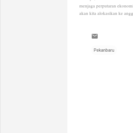
menjaga perputaran ekonomi 
akan kita alokasikan ke ang
Pekanbaru
K
o
m
e
n
t
a
r