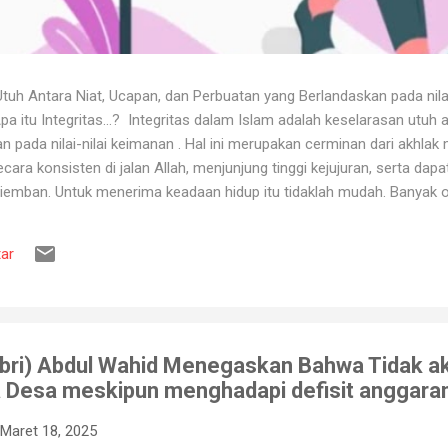
uh Antara Niat, Ucapan, dan Perbuatan yang Berlandaskan pada nila
itu Integritas...? Integritas dalam Islam adalah keselarasan utuh a
 pada nilai-nilai keimanan . Hal ini merupakan cerminan dari akhlak m
ara konsisten di jalan Allah, menjunjung tinggi kejujuran, serta dap
iemban. Untuk menerima keadaan hidup itu tidaklah mudah. Banyak o
ya karena tidak tahan terhadap ujian kehidupan. Ketika berhadapan
ya hancur. Padahal telah dipertahankan sekian lama, dan banyak ora
ar
muslim, iman merupakan landasan penting dalam menjalankan kehidup
aan, ketika ditimpa kebahagiaan ...
ubri) Abdul Wahid Menegaskan Bahwa Tidak a
Desa meskipun menghadapi defisit anggaran
Maret 18, 2025