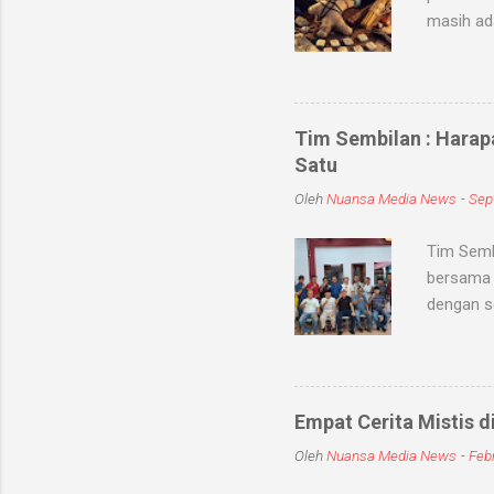
masih ad
sihir, me
objek ata
kaum seb
untuk me
Tim Sembilan : Harap
Medium-me
Satu
dunia sup
Oleh
Nuansa Media News
-
Sep
khodam Sa
Tim Semb
bersama 
dengan s
dan meni
kabupate
dengan To
jum'at (
Empat Cerita Mistis d
mereka T
Oleh
Nuansa Media News
-
Febr
persatuan
sembilan