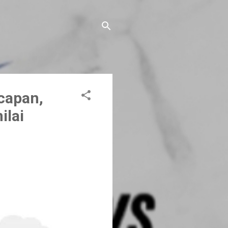
capan,
ilai