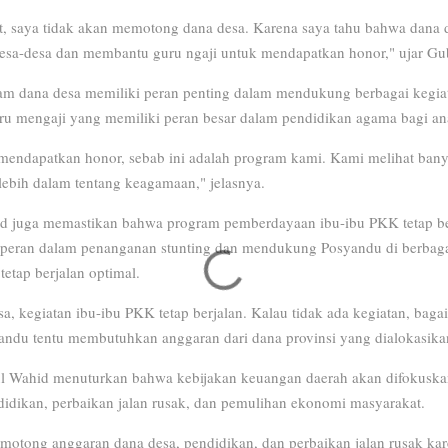
it, saya tidak akan memotong dana desa. Karena saya tahu bahwa dana de
sa-desa dan membantu guru ngaji untuk mendapatkan honor," ujar Gu
m dana desa memiliki peran penting dalam mendukung berbagai kegiatan
ru mengaji yang memiliki peran besar dalam pendidikan agama bagi an
p mendapatkan honor, sebab ini adalah program kami. Kami melihat ban
ebih dalam tentang keagamaan," jelasnya.
id juga memastikan bahwa program pemberdayaan ibu-ibu PKK tetap ber
rperan dalam penanganan stunting dan mendukung Posyandu di berbaga
tetap berjalan optimal.
a, kegiatan ibu-ibu PKK tetap berjalan. Kalau tidak ada kegiatan, baga
andu tentu membutuhkan anggaran dari dana provinsi yang dialokasika
ul Wahid menuturkan bahwa kebijakan keuangan daerah akan difokuskan
ndidikan, perbaikan jalan rusak, dan pemulihan ekonomi masyarakat.
emotong anggaran dana desa, pendidikan, dan perbaikan jalan rusak kar