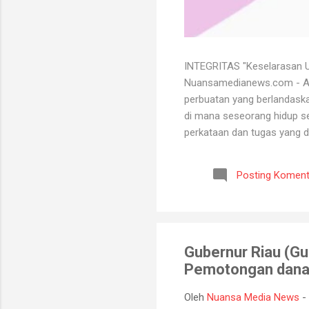
INTEGRITAS "Keselarasan Ut
Nuansamedianews.com - Apa 
perbuatan yang berlandaskan
di mana seseorang hidup sec
perkataan dan tugas yang d
mempertahankan integritasn
lutut merelakan integritasn
Posting Koment
bersih atau baik. Seorang 
bisa menghadapi semua kead
Gubernur Riau (G
Pemotongan dana 
Oleh
Nuansa Media News
-