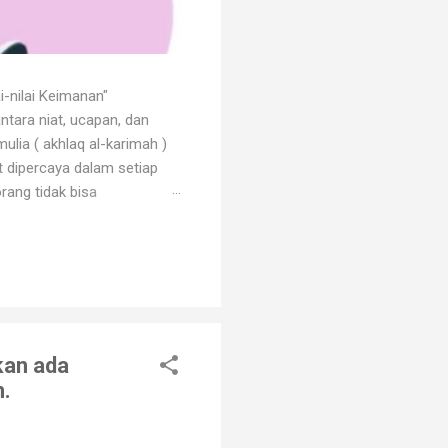
i-nilai Keimanan"
ntara niat, ucapan, dan
ulia ( akhlaq al-karimah )
at dipercaya dalam setiap
rang tidak bisa
 dengan godaan bertekuk
ng menilainya sebagai orang
an. Orang beriman selalu
kan ada
.