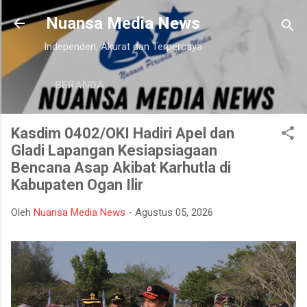
Langsung ke konten utama
Nuansa Media News
Independen, Akurat dan Terpercaya
BERANDA
Kasdim 0402/OKI Hadiri Apel dan
Gladi Lapangan Kesiapsiagaan
Bencana Asap Akibat Karhutla di
Kabupaten Ogan Ilir
Oleh
Nuansa Media News
-
Agustus 05, 2026