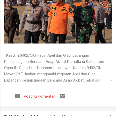
Kasdim 0402/OKI Hadiri Apel dan Gladi Lapangan
Kesiapsiagaan Bencana Asap Akibat Karhutla di Kabupaten
Ogan Ilir Ogan Ilir – Nuansamedianews - Kasdim 0402/OKI
Mayor CKE Jauhari menghadiri kegiatan Apel dan Gladi
Lapangan Kesiapsiagaan Bencana Asap Akibat Kebakaran
Hutan dan Lahan (Karhutla) Kabupaten Ogan Ilir Tahun 2026
yang digelar di Lapangan Upacara Komplek Perkantoran
Posting Komentar
Terpadu (KPT) Tanjung Senai, Kabupaten Ogan Ilir, Selasa
(4/8/2026). Kegiatan tersebut dilaksanakan sebagai bentuk
kesiapan seluruh unsur terkait dalam menghadapi potensi