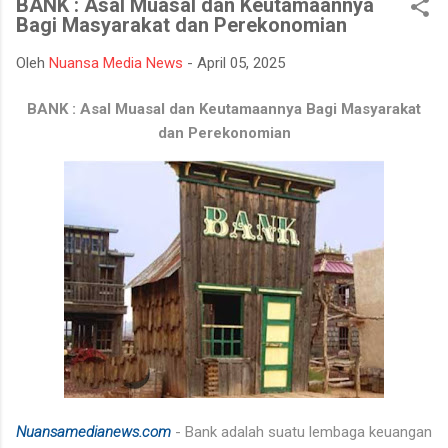
BANK : Asal Muasal dan Keutamaannya
bencana asap akibat kebakaran hutan dan lahan yang kerap
Bagi Masyarakat dan Perekonomian
terjadi pada musim kemarau. Apel dan gladi lapangan diikuti
oleh unsur TNI, Polri, BPBD, Manggala Agni, Dinas Pemadam
Oleh
Nuansa Media News
-
April 05, 2025
Kebakaran, instansi pemerintah daerah, relawan, serta berbagai
elemen masyarakat. Melalui kegiatan ini, seluruh peserta
BANK : Asal Muasal dan Keutamaannya Bagi Masyarakat
mendapatkan gambaran mengenai mekanisme penanganan
dan Perekonomian
Karhutla, mulai dari koordinasi antarinstansi, pengerahan
personel dan peralatan, hingga simulasi pe...
Nuansamedianews.com
- Bank adalah suatu lembaga keuangan