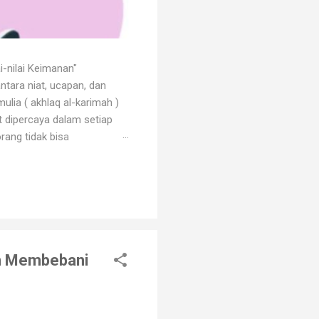
i-nilai Keimanan"
ntara niat, ucapan, dan
ulia ( akhlaq al-karimah )
at dipercaya dalam setiap
rang tidak bisa
 dengan godaan bertekuk
ng menilainya sebagai orang
an. Orang beriman selalu
an Membebani