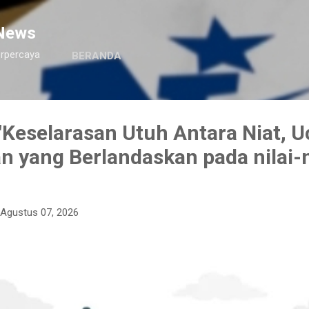
Langsung ke konten utama
News
erpercaya
BERANDA
Keselarasan Utuh Antara Niat, U
n yang Berlandaskan pada nilai-n
Agustus 07, 2026