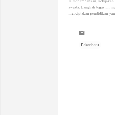
Ia menambahkan, kebijakan i
swasta. Langkah tegas ini m
menciptakan pendidikan yang
Pekanbaru
K
o
m
e
n
t
a
r