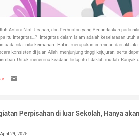
uh Antara Niat, Ucapan, dan Perbuatan yang Berlandaskan pada nila
itu Integritas...? Integritas dalam Islam adalah keselarasan utuh a
 pada nilai-nilai keimanan . Hal ini merupakan cerminan dari akhlak m
ara konsisten di jalan Allah, menjunjung tinggi kejujuran, serta dap
iemban. Untuk menerima keadaan hidup itu tidaklah mudah. Banyak o
ya karena tidak tahan terhadap ujian kehidupan. Ketika berhadapan
ya hancur. Padahal telah dipertahankan sekian lama, dan banyak ora
ar
muslim, iman merupakan landasan penting dalam menjalankan kehidup
aan, ketika ditimpa kebahagiaan ...
giatan Perpisahan di luar Sekolah, Hanya ak
April 29, 2025