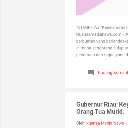
INTEGRITAS "Keselarasan Ut
Nuansamedianews.com - Apa 
perbuatan yang berlandaskan
di mana seseorang hidup sec
perkataan dan tugas yang d
mempertahankan integritasn
lutut merelakan integritasn
Posting Koment
bersih atau baik. Seorang 
bisa menghadapi semua kead
Gubernur Riau: Ke
Orang Tua Murid.
Oleh
Nuansa Media News
-