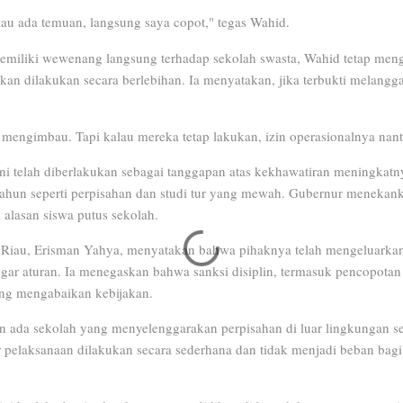
lau ada temuan, langsung saya copot," tegas Wahid.
memiliki wewenang langsung terhadap sekolah swasta, Wahid tetap men
kan dilakukan secara berlebihan. Ia menyatakan, jika terbukti melanggar
mengimbau. Tapi kalau mereka tetap lakukan, izin operasionalnya nanti 
ini telah diberlakukan sebagai tanggapan atas kekhawatiran meningkatn
 tahun seperti perpisahan dan studi tur yang mewah. Gubernur meneka
 alasan siswa putus sekolah.
 Riau, Erisman Yahya, menyatakan bahwa pihaknya telah mengeluarkan 
ar aturan. Ia menegaskan bahwa sanksi disiplin, termasuk pencopotan
ang mengabaikan kebijakan.
 ada sekolah yang menyelenggarakan perpisahan di luar lingkungan se
 pelaksanaan dilakukan secara sederhana dan tidak menjadi beban bagi 