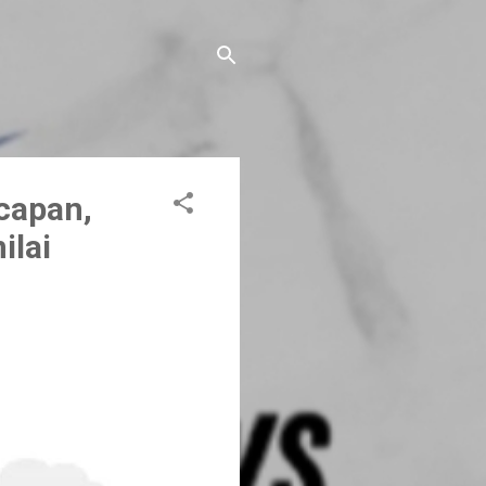
capan,
ilai