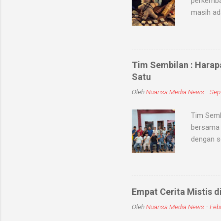
perkemba
masih ad
sihir, me
objek ata
kaum seb
untuk me
Tim Sembilan : Harap
Medium-me
Satu
dunia sup
Oleh
Nuansa Media News
-
Sep
khodam Sa
Tim Semb
bersama 
dengan s
dan meni
kabupate
dengan To
jum'at (
Empat Cerita Mistis d
mereka T
Oleh
Nuansa Media News
-
Febr
persatuan