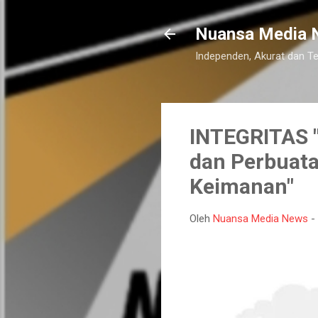
Nuansa Media 
Independen, Akurat dan T
INTEGRITAS "
dan Perbuata
Keimanan"
Oleh
Nuansa Media News
-