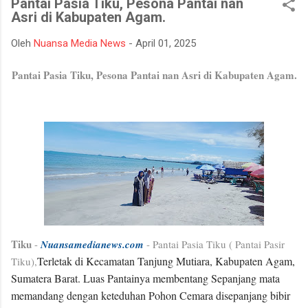
Pantai Pasia Tiku, Pesona Pantai nan
bencana asap akibat kebakaran hutan dan lahan yang kerap
Asri di Kabupaten Agam.
terjadi pada musim kemarau. Apel dan gladi lapangan diikuti
oleh unsur TNI, Polri, BPBD, Manggala Agni, Dinas Pemadam
Oleh
Nuansa Media News
-
April 01, 2025
Kebakaran, instansi pemerintah daerah, relawan, serta berbagai
elemen masyarakat. Melalui kegiatan ini, seluruh peserta
Pantai Pasia Tiku, Pesona Pantai nan Asri di Kabupaten Agam.
mendapatkan gambaran mengenai mekanisme penanganan
Karhutla, mulai dari koordinasi antarinstansi, pengerahan
personel dan peralatan, hingga simulasi pe...
Tiku
-
Nuansamedianews.com
- Pantai Pasia Tiku ( Pantai Pasir
Terletak di Kecamatan Tanjung Mutiara, Kabupaten Agam,
Tiku),
Sumatera Barat. Luas Pantainya membentang Sepanjang mata
memandang dengan keteduhan Pohon Cemara disepanjang bibir