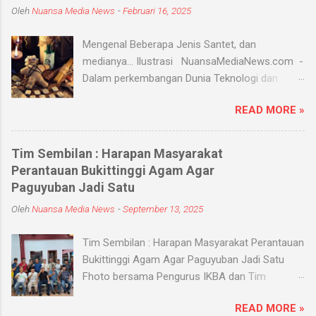
Oleh
Nuansa Media News
-
Februari 16, 2025
Mengenal Beberapa Jenis Santet, dan
medianya... Ilustrasi NuansaMediaNews.com -
Dalam perkembangan Dunia Teknologi dan
Modern, Santet merupakan ilmu supranatural
READ MORE »
yang hingga saat ini masih ada dan berkembang
di masyarakat. Menurut Kamus Besar Bahasa
Indonesia (KBBI) santet berarti sihir, menyihir.
Tim Sembilan : Harapan Masyarakat
Ilmu Santet merupakan aliran ilmu hitam yang
Perantauan Bukittinggi Agam Agar
digunakan untuk mengendalikan alam seperti
Paguyuban Jadi Satu
objek atau kejadian dengan kekuatan
Oleh
Nuansa Media News
-
September 13, 2025
supranatural dari paranormal. Biasanya, santet
melibatkan jin dan kaum sebangsanya untuk
Tim Sembilan : Harapan Masyarakat Perantauan
membahayakan orang lain. Banyak medium
Bukittinggi Agam Agar Paguyuban Jadi Satu
yang digunakan oleh paranormal untuk
Fhoto bersama Pengurus IKBA dan Tim
menyantet seseorang, diantaranya boneka,
Sembilan Pekanbaru - Nuansamedianews -
dupa, kembang, paku, rambut dan masih banyak
READ MORE »
Menjalin silaturahmi dengan sebuah organisasi
lagi. Medium-medium tersebut 'dikirim' oleh