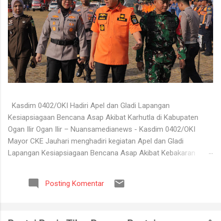
Kasdim 0402/OKI Hadiri Apel dan Gladi Lapangan
Kesiapsiagaan Bencana Asap Akibat Karhutla di Kabupaten
Ogan Ilir Ogan Ilir – Nuansamedianews - Kasdim 0402/OKI
Mayor CKE Jauhari menghadiri kegiatan Apel dan Gladi
Lapangan Kesiapsiagaan Bencana Asap Akibat Kebakaran
Hutan dan Lahan (Karhutla) Kabupaten Ogan Ilir Tahun 2026
yang digelar di Lapangan Upacara Komplek Perkantoran
Posting Komentar
Terpadu (KPT) Tanjung Senai, Kabupaten Ogan Ilir, Selasa
(4/8/2026). Kegiatan tersebut dilaksanakan sebagai bentuk
kesiapan seluruh unsur terkait dalam menghadapi potensi