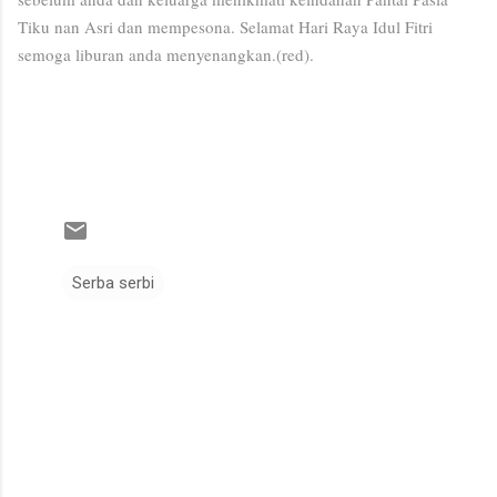
Tiku nan Asri dan mempesona. Selamat Hari Raya Idul Fitri
semoga liburan anda menyenangkan.(red).
Serba serbi
K
o
m
e
n
t