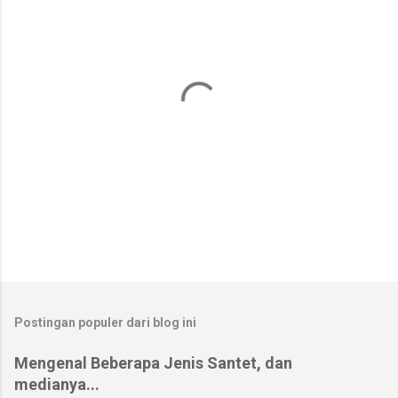
a
r
Postingan populer dari blog ini
Mengenal Beberapa Jenis Santet, dan
medianya...