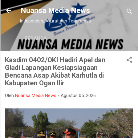
Langsung ke konten utama
Nuansa Media News
Independen, Akurat dan Terpercaya
BERANDA
Kasdim 0402/OKI Hadiri Apel dan
Gladi Lapangan Kesiapsiagaan
Bencana Asap Akibat Karhutla di
Kabupaten Ogan Ilir
Oleh
Nuansa Media News
-
Agustus 05, 2026