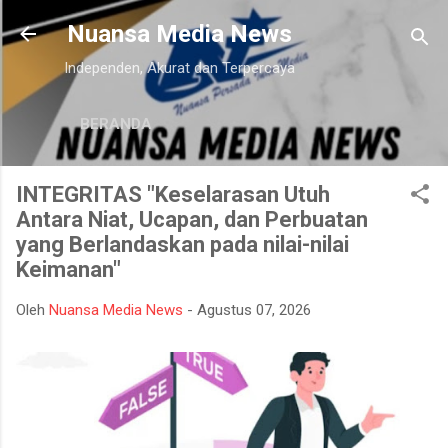
Langsung ke konten utama
Nuansa Media News
Independen, Akurat dan Terpercaya
BERANDA
INTEGRITAS "Keselarasan Utuh
Antara Niat, Ucapan, dan Perbuatan
yang Berlandaskan pada nilai-nilai
Keimanan"
Oleh
Nuansa Media News
-
Agustus 07, 2026