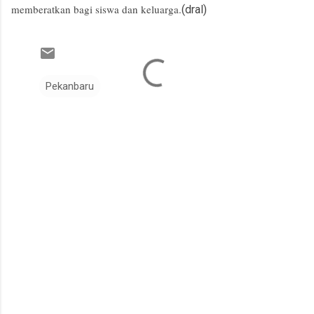
memberatkan bagi siswa dan keluarga.
(dral)
Pekanbaru
K
o
m
e
n
t
a
r