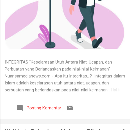
INTEGRITAS "Keselarasan Utuh Antara Niat, Ucapan, dan
Perbuatan yang Berlandaskan pada nilai-nilai Keimanan"
Nuansamedianews.com - Apa itu Integritas...? Integritas dalam
Islam adalah keselarasan utuh antara niat, ucapan, dan
perbuatan yang berlandaskan pada nilai-nilai keimanan . Hal ini
merupakan cerminan dari akhlak mulia ( akhlaq al-karimah ) di
mana seseorang hidup secara konsisten di jalan Allah,
Posting Komentar
menjunjung tinggi kejujuran, serta dapat dipercaya dalam setiap
perkataan dan tugas yang diemban. Untuk menerima keadaan
hidup itu tidaklah mudah. Banyak orang tidak bisa