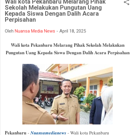
Wali kota Pekanbaru Melarang Pihak
mempertahankan integritasnya karena tidak tahan terhadap
Sekolah Melakukan Pungutan Uang
ujian kehidupan. Ketika berhadapan dengan godaan bertekuk
Kepada Siswa Dengan Dalih Acara
lutut merelakan integritasnya hancur. Padahal telah
Perpisahan
dipertahankan sekian lama, dan banyak orang menilainya
sebagai orang bersih atau baik. Seorang muslim, iman
Oleh
Nuansa Media News
-
April 18, 2025
merupakan landasan penting dalam menjalankan kehidupan.
Wali kota Pekanbaru M
elarang Pihak Sekolah Melakukan
Orang beriman selalu bisa menghadapi semua keadaan, ketika
Pungutan Uang Kepada Siswa Dengan Dalih Acara Perpisahan
ditimpa kebahagiaan ...
Pekanbaru
-
Nuansamedianews
- Wali kota Pekanbaru