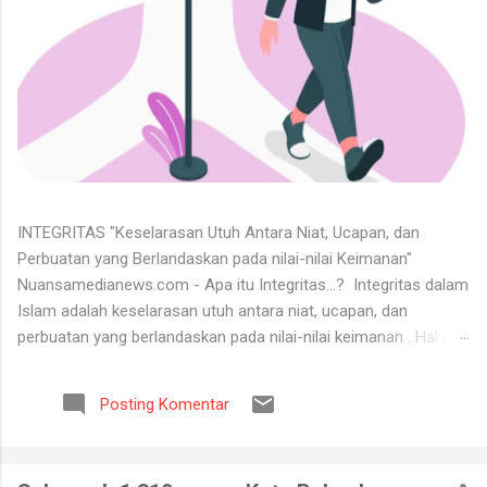
INTEGRITAS "Keselarasan Utuh Antara Niat, Ucapan, dan
Perbuatan yang Berlandaskan pada nilai-nilai Keimanan"
Nuansamedianews.com - Apa itu Integritas...? Integritas dalam
Islam adalah keselarasan utuh antara niat, ucapan, dan
perbuatan yang berlandaskan pada nilai-nilai keimanan . Hal ini
merupakan cerminan dari akhlak mulia ( akhlaq al-karimah ) di
mana seseorang hidup secara konsisten di jalan Allah,
Posting Komentar
menjunjung tinggi kejujuran, serta dapat dipercaya dalam setiap
perkataan dan tugas yang diemban. Untuk menerima keadaan
hidup itu tidaklah mudah. Banyak orang tidak bisa