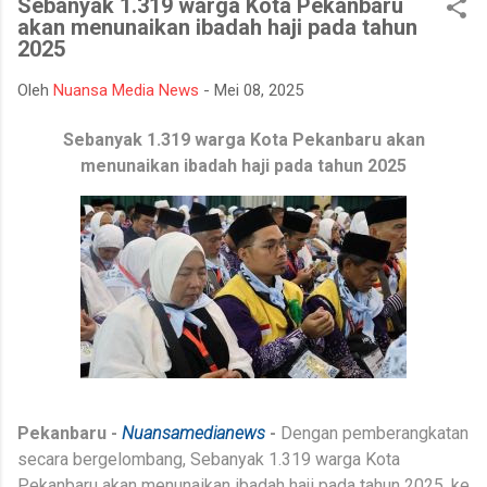
Sebanyak 1.319 warga Kota Pekanbaru
mempertahankan integritasnya karena tidak tahan terhadap
akan menunaikan ibadah haji pada tahun
ujian kehidupan. Ketika berhadapan dengan godaan bertekuk
2025
lutut merelakan integritasnya hancur. Padahal telah
dipertahankan sekian lama, dan banyak orang menilainya
Oleh
Nuansa Media News
-
Mei 08, 2025
sebagai orang bersih atau baik. Seorang muslim, iman
merupakan landasan penting dalam menjalankan kehidupan.
Sebanyak 1.319 warga Kota Pekanbaru akan
Orang beriman selalu bisa menghadapi semua keadaan, ketika
menunaikan ibadah haji pada tahun 2025
ditimpa kebahagiaan ...
Pekanbaru -
Nuansamedianews
-
Dengan pemberangkatan
secara bergelombang, Sebanyak 1.319 warga Kota
Pekanbaru akan menunaikan ibadah haji pada tahun 2025, ke