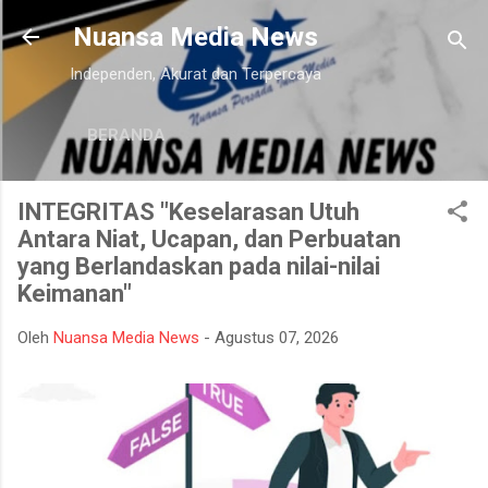
Langsung ke konten utama
Nuansa Media News
Independen, Akurat dan Terpercaya
BERANDA
INTEGRITAS "Keselarasan Utuh
Antara Niat, Ucapan, dan Perbuatan
yang Berlandaskan pada nilai-nilai
Keimanan"
Oleh
Nuansa Media News
-
Agustus 07, 2026