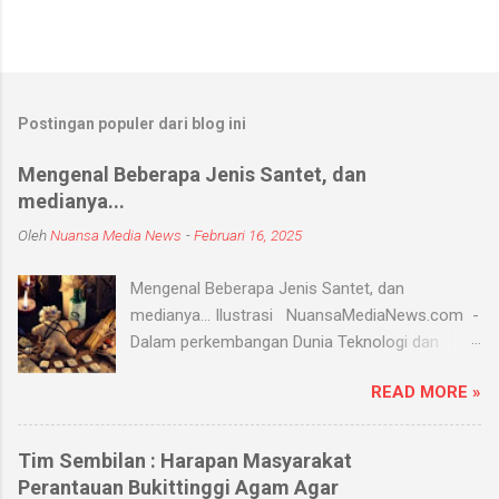
Postingan populer dari blog ini
Mengenal Beberapa Jenis Santet, dan
medianya...
Oleh
Nuansa Media News
-
Februari 16, 2025
Mengenal Beberapa Jenis Santet, dan
medianya... Ilustrasi NuansaMediaNews.com -
Dalam perkembangan Dunia Teknologi dan
Modern, Santet merupakan ilmu supranatural
READ MORE »
yang hingga saat ini masih ada dan berkembang
di masyarakat. Menurut Kamus Besar Bahasa
Indonesia (KBBI) santet berarti sihir, menyihir.
Tim Sembilan : Harapan Masyarakat
Ilmu Santet merupakan aliran ilmu hitam yang
Perantauan Bukittinggi Agam Agar