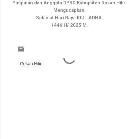
Pimpinan dan Anggota DPRD Kabupaten Rokan Hilir
Mengucapkan.
Selamat Hari Raya IDUL ADHA.
1446 H/ 2025 M.
Rokan Hilir
K
o
m
e
n
t
a