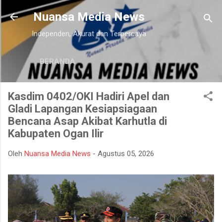
Langsung ke konten utama
Nuansa Media News
Independen, Akurat dan Terpercaya
BERANDA
Kasdim 0402/OKI Hadiri Apel dan
Gladi Lapangan Kesiapsiagaan
Bencana Asap Akibat Karhutla di
Kabupaten Ogan Ilir
Oleh
Nuansa Media News
-
Agustus 05, 2026