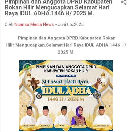
Pimpinan dan Anggota DPRD Kabupaten
bencana asap akibat kebakaran hutan dan lahan yang kerap
Rokan Hilir Mengucapkan.Selamat Hari
terjadi pada musim kemarau. Apel dan gladi lapangan diikuti
Raya IDUL ADHA.1446 H/ 2025 M.
oleh unsur TNI, Polri, BPBD, Manggala Agni, Dinas Pemadam
Kebakaran, instansi pemerintah daerah, relawan, serta berbagai
Oleh
Nuansa Media News
-
Juni 06, 2025
elemen masyarakat. Melalui kegiatan ini, seluruh peserta
mendapatkan gambaran mengenai mekanisme penanganan
Pimpinan dan Anggota DPRD Kabupaten Rokan
Karhutla, mulai dari koordinasi antarinstansi, pengerahan
Hilir
Mengucapkan.
Selamat Hari Raya IDUL ADHA.
1446 H/
personel dan peralatan, hingga simulasi pe...
2025 M.