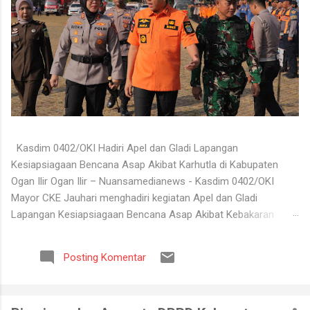
Kasdim 0402/OKI Hadiri Apel dan Gladi Lapangan
Kesiapsiagaan Bencana Asap Akibat Karhutla di Kabupaten
Ogan Ilir Ogan Ilir – Nuansamedianews - Kasdim 0402/OKI
Mayor CKE Jauhari menghadiri kegiatan Apel dan Gladi
Lapangan Kesiapsiagaan Bencana Asap Akibat Kebakaran
Hutan dan Lahan (Karhutla) Kabupaten Ogan Ilir Tahun 2026
yang digelar di Lapangan Upacara Komplek Perkantoran
Posting Komentar
Terpadu (KPT) Tanjung Senai, Kabupaten Ogan Ilir, Selasa
(4/8/2026). Kegiatan tersebut dilaksanakan sebagai bentuk
kesiapan seluruh unsur terkait dalam menghadapi potensi