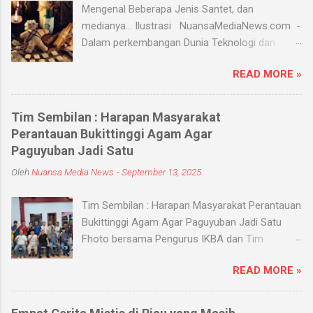
Mengenal Beberapa Jenis Santet, dan
medianya... Ilustrasi NuansaMediaNews.com -
Dalam perkembangan Dunia Teknologi dan
Modern, Santet merupakan ilmu supranatural
READ MORE »
yang hingga saat ini masih ada dan berkembang
di masyarakat. Menurut Kamus Besar Bahasa
Indonesia (KBBI) santet berarti sihir, menyihir.
Tim Sembilan : Harapan Masyarakat
Ilmu Santet merupakan aliran ilmu hitam yang
Perantauan Bukittinggi Agam Agar
digunakan untuk mengendalikan alam seperti
Paguyuban Jadi Satu
objek atau kejadian dengan kekuatan
Oleh
Nuansa Media News
-
September 13, 2025
supranatural dari paranormal. Biasanya, santet
melibatkan jin dan kaum sebangsanya untuk
Tim Sembilan : Harapan Masyarakat Perantauan
membahayakan orang lain. Banyak medium
Bukittinggi Agam Agar Paguyuban Jadi Satu
yang digunakan oleh paranormal untuk
Fhoto bersama Pengurus IKBA dan Tim
menyantet seseorang, diantaranya boneka,
Sembilan Pekanbaru - Nuansamedianews -
dupa, kembang, paku, rambut dan masih banyak
READ MORE »
Menjalin silaturahmi dengan sebuah organisasi
lagi. Medium-medium tersebut 'dikirim' oleh
apalagi Paguyuban kampung adalah salah satu
para dukun atau 'orang pintar' yang disewa oleh
bentuk menjalin persaudaraan dan
penyantet. Dalam dunia supranatural, ada