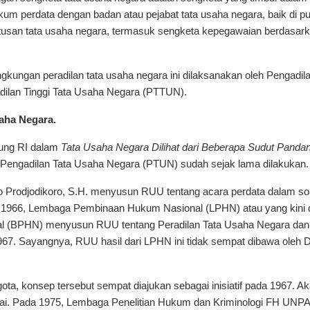
kum perdata dengan badan atau pejabat tata usaha negara, baik di pu
utusan tata usaha negara, termasuk sengketa kepegawaian berdasark
gkungan peradilan tata usaha negara ini dilaksanakan oleh Pengadil
ilan Tinggi Tata Usaha Negara (PTTUN).
saha Negara.
ung RI dalam
Tata Usaha Negara Dilihat dari Beberapa Sudut Panda
a Pengadilan Tata Usaha Negara (PTUN) sudah sejak lama dilakukan.
no Prodjodikoro, S.H. menyusun RUU tentang acara perdata dalam soa
 1966, Lembaga Pembinaan Hukum Nasional (LPHN) atau yang kini 
 (BPHN) menyusun RUU tentang Peradilan Tata Usaha Negara dan
967. Sayangnya, RUU hasil dari LPHN ini tidak sempat dibawa oleh
ta, konsep tersebut sempat diajukan sebagai inisiatif pada 1967. A
sai. Pada 1975, Lembaga Penelitian Hukum dan Kriminologi FH UNPA