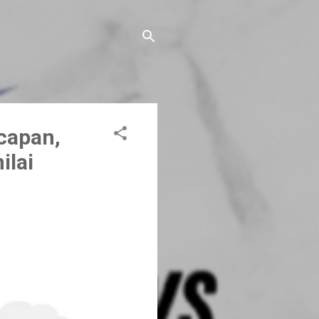
capan,
ilai