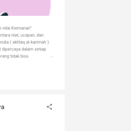
i-nilai Keimanan"
ntara niat, ucapan, dan
ulia ( akhlaq al-karimah )
at dipercaya dalam setiap
rang tidak bisa
 dengan godaan bertekuk
ng menilainya sebagai orang
an. Orang beriman selalu
ya