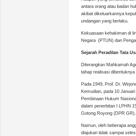
antara orang atau badan hu
akibat dikeluarkannya kep
undangan yang berlaku.
Kekuasaan kehakiman di lin
Negara
(PTUN) dan Pengad
Sejarah Peradilan Tata U
Diterangkan Mahkamah Ag
tahap realisasi dibentukny
Pada 1949, Prof. Dr. Wirjo
Kemudian, pada 10 Januari
Pembinaan Hukum Nasional
dalam penerbitan I LPHN 1
Gotong Royong (DPR GR).
Namun, oleh beberapa anggo
diajukan tidak sampai sele