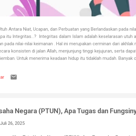
uh Antara Niat, Ucapan, dan Perbuatan yang Berlandaskan pada nila
itu Integritas...? Integritas dalam Islam adalah keselarasan utuh a
 pada nilai-nilai keimanan . Hal ini merupakan cerminan dari akhlak m
ara konsisten di jalan Allah, menjunjung tinggi kejujuran, serta dap
iemban. Untuk menerima keadaan hidup itu tidaklah mudah. Banyak o
ya karena tidak tahan terhadap ujian kehidupan. Ketika berhadapan
ya hancur. Padahal telah dipertahankan sekian lama, dan banyak ora
ar
muslim, iman merupakan landasan penting dalam menjalankan kehidup
aan, ketika ditimpa kebahagiaan ...
Usaha Negara (PTUN), Apa Tugas dan Fungsin
Juli 26, 2025