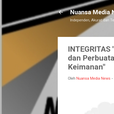
Nuansa Media 
Independen, Akurat dan T
INTEGRITAS "
dan Perbuata
Keimanan"
Oleh
Nuansa Media News
-