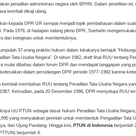
 akan peradilan administrasi negara oleh BPHN. Dalam penelitian ini
sa kembali dikaji ulang.
ukan kepada DPR GR sempat menjadi topik pembahasan dalam sua
. Pada 1978, di hadapan sidang pleno DPR, Soeharto mengemukaka
ra dan keinginan untuk membentuknya.
umpulah 37 orang praktisi hukum dalam lokakarya bertajuk “Hubu
lan Tata Usaha Negara”. Di tahun 1982, draft final RUU tentang P
ra mulai dibahas dalam forum DPR dan mendapat tanggapan yang pos
diselesaikan dalam persidangan DPR periode 1977–1982 karena kete
ah kembali membahas RUU tentang Peradilan Tata Usaha Negara yan
1987. Kemudian, pada 20 Desember 1986, DPR menyetujui RUU ter
uknya
UU PTUN sebagai dasar hukum Peradilan Tata Usaha Negara,
1990
yang menyatakan perintah untuk membentuk Pengadilan Tata Us
a, dan Ujung Pandang. Hingga kini,
PTUN di Indonesia
berjumlah 
(PTTUN) berjumlah 4.