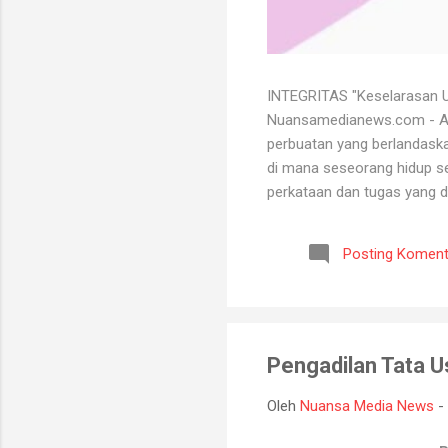
INTEGRITAS "Keselarasan Ut
Nuansamedianews.com - Apa 
perbuatan yang berlandaskan
di mana seseorang hidup sec
perkataan dan tugas yang d
mempertahankan integritasn
lutut merelakan integritasn
Posting Koment
bersih atau baik. Seorang 
bisa menghadapi semua kead
Pengadilan Tata 
Oleh
Nuansa Media News
-