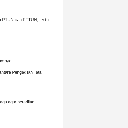
leh PTUN dan PTTUN, tentu
umnya.
ntara Pengadilan Tata
aga agar peradilan