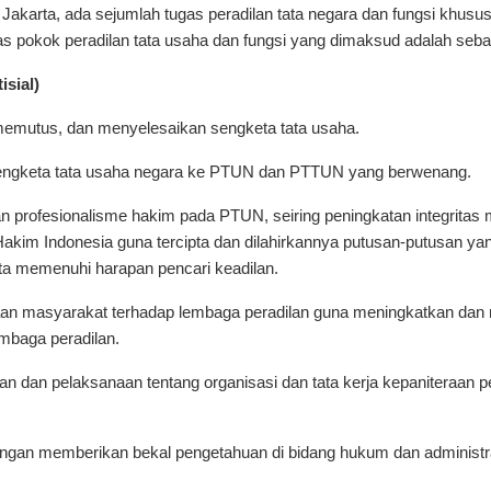
Jakarta, ada sejumlah tugas peradilan tata negara dan fungsi khusus
 pokok peradilan tata usaha dan fungsi yang dimaksud adalah sebag
sial)
emutus, dan menyelesaikan sengketa tata usaha.
engketa tata usaha negara ke PTUN dan PTTUN yang berwenang.
an profesionalisme hakim pada PTUN, seiring peningkatan integritas 
 Hakim Indonesia guna tercipta dan dilahirkannya putusan-putusan ya
ta memenuhi harapan pencari keadilan.
aan masyarakat terhadap lembaga peradilan guna meningkatkan da
mbaga peradilan.
dan pelaksanaan tentang organisasi dan tata kerja kepaniteraan pe
ngan memberikan bekal pengetahuan di bidang hukum dan administ