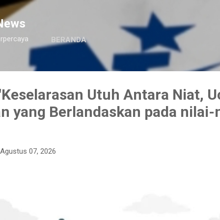
Langsung ke konten utama
News
erpercaya
BERANDA
Keselarasan Utuh Antara Niat, U
n yang Berlandaskan pada nilai-n
Agustus 07, 2026