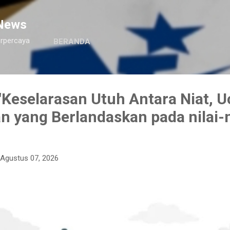
Langsung ke konten utama
News
erpercaya
BERANDA
Keselarasan Utuh Antara Niat, U
n yang Berlandaskan pada nilai-n
Agustus 07, 2026