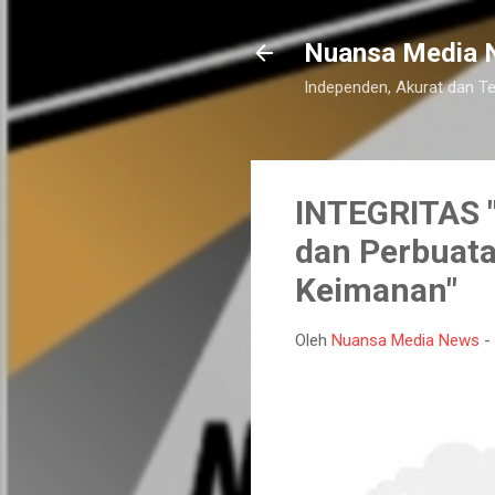
Nuansa Media 
Independen, Akurat dan T
INTEGRITAS "
dan Perbuata
Keimanan"
Oleh
Nuansa Media News
-