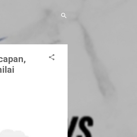
capan,
ilai