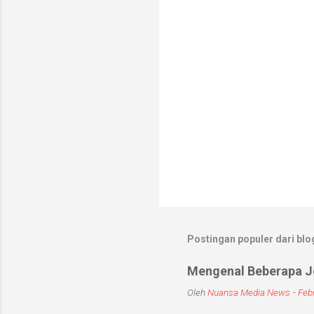
r
Postingan populer dari blog
Mengenal Beberapa Je
Oleh
Nuansa Media News
-
Febr