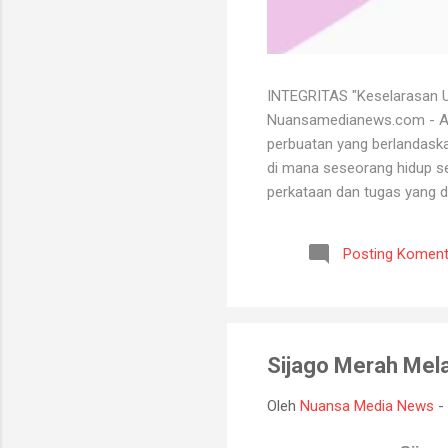
INTEGRITAS "Keselarasan Ut
Nuansamedianews.com - Apa 
perbuatan yang berlandaskan
di mana seseorang hidup sec
perkataan dan tugas yang d
mempertahankan integritasn
lutut merelakan integritasn
Posting Koment
bersih atau baik. Seorang 
bisa menghadapi semua kead
Sijago Merah Mela
Oleh
Nuansa Media News
-