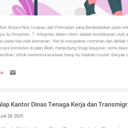
uh Antara Niat, Ucapan, dan Perbuatan yang Berlandaskan pada nila
itu Integritas...? Integritas dalam Islam adalah keselarasan utuh a
 pada nilai-nilai keimanan . Hal ini merupakan cerminan dari akhlak m
ara konsisten di jalan Allah, menjunjung tinggi kejujuran, serta dap
iemban. Untuk menerima keadaan hidup itu tidaklah mudah. Banyak o
ya karena tidak tahan terhadap ujian kehidupan. Ketika berhadapan
ya hancur. Padahal telah dipertahankan sekian lama, dan banyak ora
ar
muslim, iman merupakan landasan penting dalam menjalankan kehidup
aan, ketika ditimpa kebahagiaan ...
lap Kantor Dinas Tenaga Kerja dan Transmigr
Juli 28, 2025