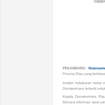
Sijago
PEKANBARU
-
Nuansame
Provinsi Riau yang berlokas
Insiden kebakaran hebat i
Disnakertrans terhenti unt
Kepala Disnakertrans Ria
Menurut informasi awal yan