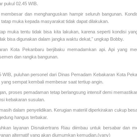
tar pukul 02.45 WIB.
 membesar dan menghanguskan hampir seluruh bangunan. Kondis
 tatap muka kepada masyarakat tidak dapat dilakukan.
tap muka tentu tidak bisa kita lakukan, karena seperti kondisi yan
tidak bisa digunakan dalam jangka waktu dekat," ungkap Bobby.
ran Kota Pekanbaru berjibaku memadamkan api. Api yang mem
 semen dan rangka bangunan.
.25 WIB, puluhan personel dari Dinas Pemadam Kebakaran Kota Peka
yang sempat kembali membesar saat tertiup angin.
gan, proses pemadaman tetap berlangsung intensif demi memastikan ti
nsi kebakaran susulan.
asih dalam penyelidikan. Kerugian materiil diperkirakan cukup bes
m gedung hangus terbakar.
an layanan Disnakertrans Riau diimbau untuk bersabar dan menc
nan alternatif yang akan diumumkan kemudian.(vany)