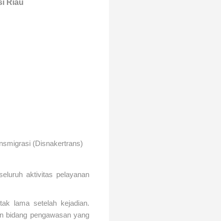
i Riau
nsmigrasi (Disnakertrans)
.
eluruh aktivitas pelayanan
ak lama setelah kejadian.
ngan bidang pengawasan yang