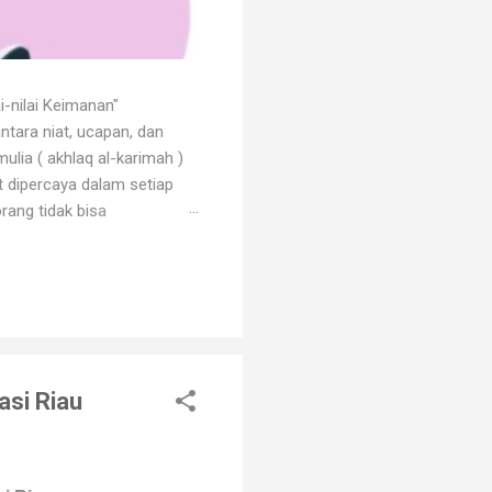
i-nilai Keimanan"
ntara niat, ucapan, dan
ulia ( akhlaq al-karimah )
at dipercaya dalam setiap
rang tidak bisa
 dengan godaan bertekuk
ng menilainya sebagai orang
an. Orang beriman selalu
asi Riau