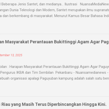
 Beberapa Jenis Santet, dan medianya... Ilustrasi NuansaMediaNe
ngan Dunia Teknologi dan Modern, Santet merupakan ilmu supranatur
a dan berkembang di masyarakat. Menurut Kamus Besar Bahasa Indon
nyihir. Ilmu Santet merupakan aliran ilmu hitam yang digunakan untu
u kejadian dengan kekuatan supranatural dari paranormal. Biasanya, 
angsanya untuk membahayakan orang lain. Banyak medium yang di
nyantet seseorang, diantaranya boneka, dupa, kembang, paku, rambu
an Masyarakat Perantauan Bukittinggi Agam Agar Pa
dium tersebut 'dikirim' oleh para dukun atau 'orang pintar' yang d
ranatural, ada beberapa jenis santet yang populer di kalangan masyara
tember 13, 2025
ntet jenis ini bekerja ketika dukun santet mengirimkan makhluk halus,
ilan : Harapan Masyarakat Perantauan Bukittinggi Agam Agar Pagu
Pengurus IKBA dan Tim Sembilan Pekanbaru - Nuansamedianews - M
ebuah organisasi apalagi Paguyuban kampung adalah salah satu ben
ngkatkan kerukunan untuk memperkuat persatuan. Pemuka Masyaraka
n agam yang berada di perantauan di Ketuai AKBP (pur) Darien Daha
koh tokoh paguyuban Ikatan keluarga Bukittinggi,Agam (IKBA) di Caf
12-9-2025). Menurut Darien Cs, pemuka masyarakat Bukittinggi, Ag
i Riau yang Masih Terus Diperbincangkan Hingga Kini.
im sembilan, Karena begitu banyaknya permintaan masyarakat di p