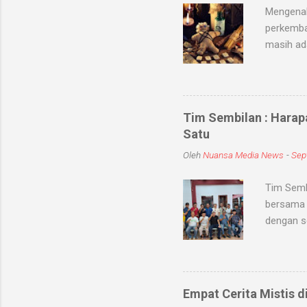
Mengenal
perkemba
masih ad
sihir, me
objek ata
kaum seb
untuk me
Tim Sembilan : Harap
Medium-me
Satu
dunia sup
Oleh
Nuansa Media News
-
Sep
khodam Sa
Tim Semb
bersama 
dengan s
dan meni
kabupate
dengan To
jum'at (
Empat Cerita Mistis d
mereka T